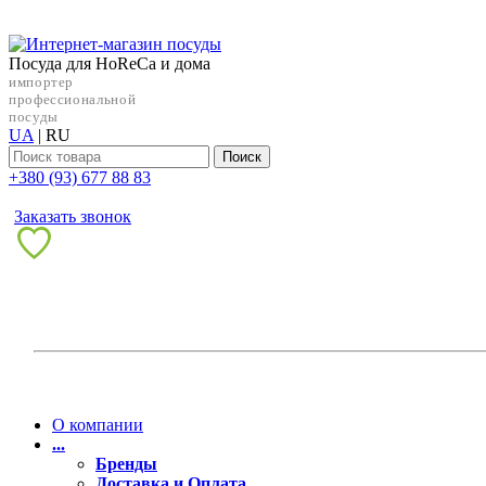
Посуда для HoReCa и дома
импортер
профессиональной
посуды
UA
|
RU
Поиск
+38‎0 (93) 677 88 83
Заказать звонок
О компании
...
Бренды
Доставка и Оплата