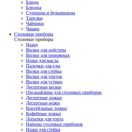
Блюда
Блюдца
Супницы и бульонницы
Тарелки
Чайники
Чашки
Cтоловые приборы
Cтоловые приборы
Назад
Вилки для лобстера
Вилки для пирожных
Ножи для масла
Палочки для еды
Вилки для стейка
Вилки для улиток
Вилки для устриц
Десертные вилки
Органайзеры для столовых приборов
Десертные ложки
Десертные ножи
Коктейльные ложки
Кофейные ложки
Лопатки для торта
Наборы столовых приборов
Ножи для стейка