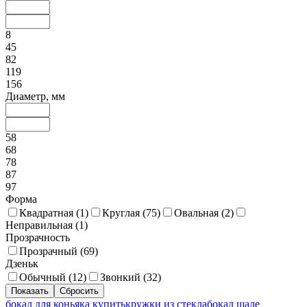
8
45
82
119
156
Диаметр, мм
58
68
78
87
97
Форма
Квадратная (
1
)
Круглая (
75
)
Овальная (
2
)
Неправильная (
1
)
Прозрачность
Прозрачный (
69
)
Дзеньк
Обычный (
12
)
Звонкий (
32
)
бокал для коньяка купить
кружки из стекла
бокал шале