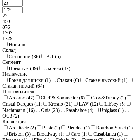
23
450
876
1303
1729
Новинка
Склад
Основной (
36
)
В-1 (
6
)
Сегмент
Премиум (
39
)
Эконом (
37
)
Назначение
Бокал для виски (
1
)
Стакан (
6
)
Стакан высокий (
1
)
Стакан низкий (
64
)
Производитель
Arcoroc (
47
)
Chef & Sommelier (
6
)
Cosy&Trendy (
1
)
Cristal Darques (
11
)
Krosno (
21
)
LAV (
12
)
Libbey (
5
)
Nachtmann (
16
)
Onis (
23
)
Pasabahce (
4
)
Uniglass (
1
)
ОСЗ (
2
)
Коллекция
Architecte (
2
)
Basic (
1
)
Blended (
1
)
Bourbon Street (
1
)
Brixton (
3
)
Broadway (
1
)
Caro (
1
)
Casablanca (
1
)