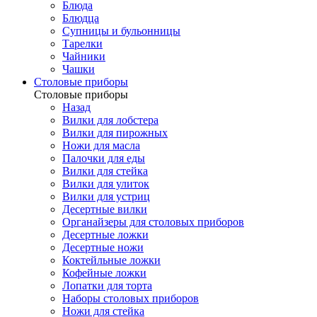
Блюда
Блюдца
Супницы и бульонницы
Тарелки
Чайники
Чашки
Cтоловые приборы
Cтоловые приборы
Назад
Вилки для лобстера
Вилки для пирожных
Ножи для масла
Палочки для еды
Вилки для стейка
Вилки для улиток
Вилки для устриц
Десертные вилки
Органайзеры для столовых приборов
Десертные ложки
Десертные ножи
Коктейльные ложки
Кофейные ложки
Лопатки для торта
Наборы столовых приборов
Ножи для стейка