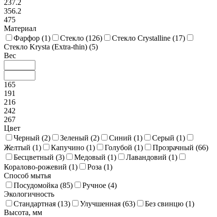
237.2
356.2
475
Материал
Фарфор (
1
)
Стекло (
126
)
Стекло Crystalline (
17
)
Стекло Krysta (Extra-thin) (
5
)
Вес
165
191
216
242
267
Цвет
Черный (
2
)
Зеленый (
2
)
Синий (
1
)
Серый (
1
)
Желтый (
1
)
Капучино (
1
)
Голубой (
1
)
Прозрачный (
66
)
Бесцветный (
3
)
Медовый (
1
)
Лавандовий (
1
)
Коралово-рожевий (
1
)
Роза (
1
)
Способ мытья
Посудомойка (
85
)
Ручное (
4
)
Экологичность
Стандартная (
13
)
Улучшенная (
63
)
Без свинцю (
1
)
Высота, мм