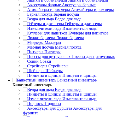
Ящики и органайзеры
Аксесуары барные
Атомайзеры и риммеры
Барная посуда
Ведра для льда
Гейзеры и джиггеры
Измельчители льда
Куллеры для напитков
Ложки бармена
Мадлеры
Мерная посуда
Питчеры
Прессы для цитрусовых
Совки
Стрейнеры
Шейкеры
Пинцеты и щипцы
Банкетный инвентарь
Банкетный инвентарь
Ведра для льда
Пинцеты и щипцы
Измельчители льда
Подносы
Аксессуары для
фуршета