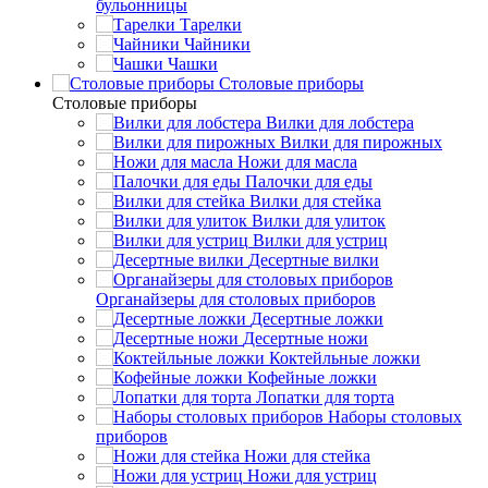
бульонницы
Тарелки
Чайники
Чашки
Cтоловые приборы
Cтоловые приборы
Вилки для лобстера
Вилки для пирожных
Ножи для масла
Палочки для еды
Вилки для стейка
Вилки для улиток
Вилки для устриц
Десертные вилки
Органайзеры для столовых приборов
Десертные ложки
Десертные ножи
Коктейльные ложки
Кофейные ложки
Лопатки для торта
Наборы столовых
приборов
Ножи для стейка
Ножи для устриц