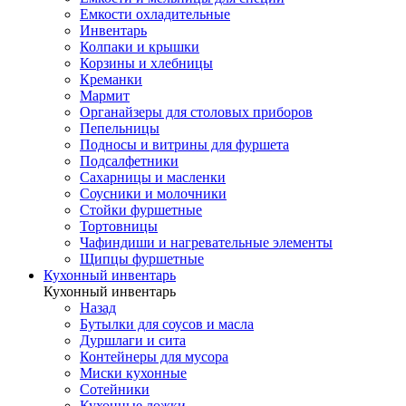
Емкости охладительные
Инвентарь
Колпаки и крышки
Корзины и хлебницы
Креманки
Мармит
Органайзеры для столовых приборов
Пепельницы
Подносы и витрины для фуршета
Подсалфетники
Сахарницы и масленки
Соусники и молочники
Стойки фуршетные
Тортовницы
Чафиндиши и нагревательные элементы
Щипцы фуршетные
Кухонный инвентарь
Кухонный инвентарь
Назад
Бутылки для соусов и масла
Дуршлаги и сита
Контейнеры для мусора
Миски кухонные
Сотейники
Кухонные ложки