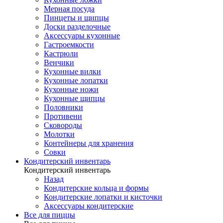
Мерная посуда
Пинцеты и щипцы
Доски разделочные
Аксессуары кухонные
Гастроемкости
Кастрюли
Венчики
Кухонные вилки
Кухонные лопатки
Кухонные ножи
Кухонные щипцы
Половники
Противени
Сковороды
Молотки
Контейнеры для хранения
Совки
Кондитерский инвентарь
Кондитерский инвентарь
Назад
Кондитерские кольца и формы
Кондитерские лопатки и кисточки
Аксессуары кондитерские
Все для пиццы