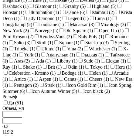
Elegance (
1
)
Elite (
1
)
Eskale (
3
)
Everest (
3
)
Fjord (
1
)
Flashback (
1
)
Glamour (
1
)
Granity (
5
)
Highland (
5
)
Hobstar (
1
)
Ilumination (
1
)
Islande (
6
)
Istambul (
2
)
Krista
Deco (
1
)
Lady Diamond (
1
)
Legend (
1
)
Lima (
1
)
Longchamp (
2
)
Louisiane (
1
)
Macassar (
3
)
Mixology (
3
)
New York (
2
)
Norvege (
5
)
Old Square (
1
)
Open Up (
1
)
Pure Krosno (
2
)
Rendez-Vous (
2
)
Roly Poly (
1
)
Romance
(
1
)
Salto (
3
)
Skull (
1
)
Square (
1
)
Stack up (
3
)
Sterling
(
1
)
Tribeka (
1
)
Ultime (
1
)
Vina (
2
)
Winchester (
1
)
X-
Line (
1
)
York (
1
)
Акапулько (
1
)
Гладкая (
1
)
Таймлесс
(
1
)
Aras (
2
)
Ada (
1
)
Liberty (
1
)
Sude (
1
)
Elegan (
1
)
Ray (
1
)
Shake (
1
)
Brit (
1
)
Odin (
1
)
Tokyo (
1
)
Hera (
1
)
Celebration - Krosno (
1
)
Bodega (
1
)
Helen (
1
)
Arcadie
(
1
)
Artico (
1
)
Aspen (
1
)
Carats (
1
)
Cheers (
1
)
New Era
(
1
)
Pentagon (
2
)
Stark (
1
)
Icon Gold Rim (
1
)
Icon Spring
Summer (
6
)
Icon Autumn Winter (
5
)
Icon black (
2
)
Рельеф
Да (
51
)
Объем, мл
0.2
119.2