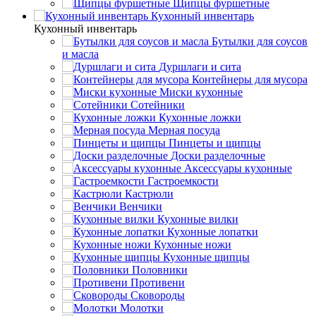
Щипцы фуршетные
Кухонный инвентарь
Кухонный инвентарь
Бутылки для соусов
и масла
Дуршлаги и сита
Контейнеры для мусора
Миски кухонные
Сотейники
Кухонные ложки
Мерная посуда
Пинцеты и щипцы
Доски разделочные
Аксессуары кухонные
Гастроемкости
Кастрюли
Венчики
Кухонные вилки
Кухонные лопатки
Кухонные ножи
Кухонные щипцы
Половники
Противени
Сковороды
Молотки