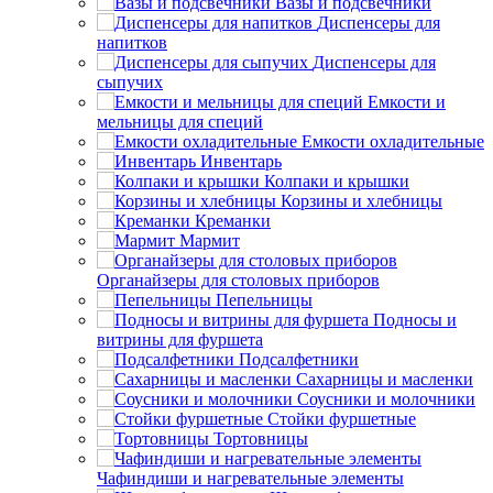
Вазы и подсвечники
Диспенсеры для
напитков
Диспенсеры для
сыпучих
Емкости и
мельницы для специй
Емкости охладительные
Инвентарь
Колпаки и крышки
Корзины и хлебницы
Креманки
Мармит
Органайзеры для столовых приборов
Пепельницы
Подносы и
витрины для фуршета
Подсалфетники
Сахарницы и масленки
Соусники и молочники
Стойки фуршетные
Тортовницы
Чафиндиши и нагревательные элементы