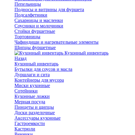
Пепельницы
Подносы и витрины для фуршета
Подсалфетники
Сахарницы и масленки
Соусники и молочники
Стойки фуршетные
Тортовницы
Чафиндиши и нагревательные элементы
Щипцы фуршетные
Кухонный инвентарь
Назад
Кухонный инвентарь
Бутылки для соусов и масла
Дуршлаги и сита
Контейнеры для мусора
Миски кухонные
Сотейники
Кухонные ложки
Мерная посуда
Пинцеты и щипцы
Доски разделочные
Аксессуары кухонные
Гастроемкости
Кастрюли
Венчики