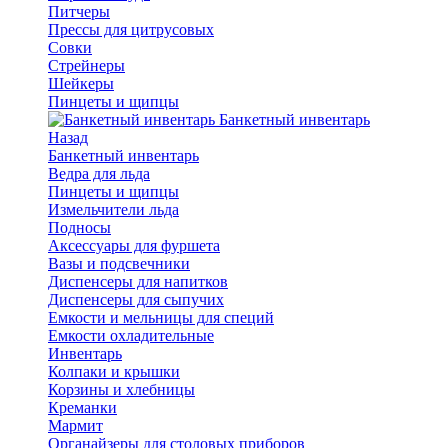
Питчеры
Прессы для цитрусовых
Совки
Стрейнеры
Шейкеры
Пинцеты и щипцы
Банкетный инвентарь
Назад
Банкетный инвентарь
Ведра для льда
Пинцеты и щипцы
Измельчители льда
Подносы
Аксессуары для фуршета
Вазы и подсвечники
Диспенсеры для напитков
Диспенсеры для сыпучих
Емкости и мельницы для специй
Емкости охладительные
Инвентарь
Колпаки и крышки
Корзины и хлебницы
Креманки
Мармит
Органайзеры для столовых приборов