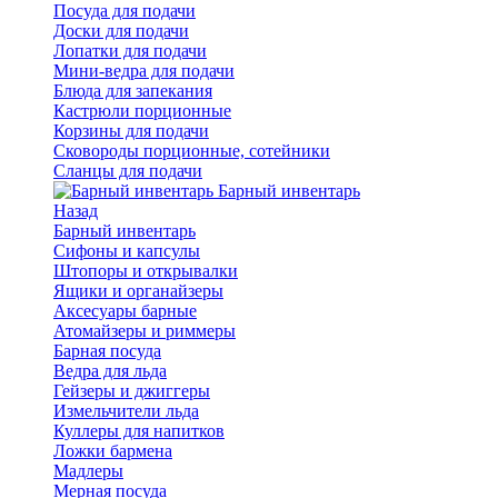
Посуда для подачи
Доски для подачи
Лопатки для подачи
Мини-ведра для подачи
Блюда для запекания
Кастрюли порционные
Корзины для подачи
Сковороды порционные, сотейники
Сланцы для подачи
Барный инвентарь
Назад
Барный инвентарь
Сифоны и капсулы
Штопоры и открывалки
Ящики и органайзеры
Аксесуары барные
Атомайзеры и риммеры
Барная посуда
Ведра для льда
Гейзеры и джиггеры
Измельчители льда
Куллеры для напитков
Ложки бармена
Мадлеры
Мерная посуда