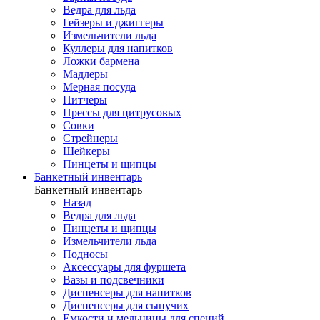
Ведра для льда
Гейзеры и джиггеры
Измельчители льда
Куллеры для напитков
Ложки бармена
Мадлеры
Мерная посуда
Питчеры
Прессы для цитрусовых
Совки
Стрейнеры
Шейкеры
Пинцеты и щипцы
Банкетный инвентарь
Банкетный инвентарь
Назад
Ведра для льда
Пинцеты и щипцы
Измельчители льда
Подносы
Аксессуары для фуршета
Вазы и подсвечники
Диспенсеры для напитков
Диспенсеры для сыпучих
Емкости и мельницы для специй