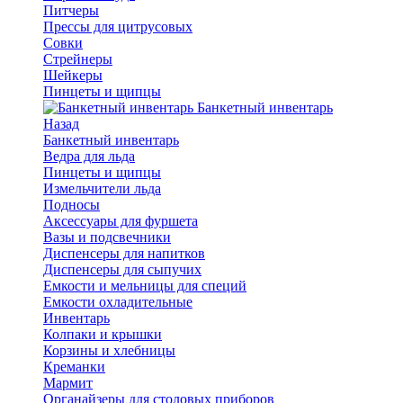
Питчеры
Прессы для цитрусовых
Совки
Стрейнеры
Шейкеры
Пинцеты и щипцы
Банкетный инвентарь
Назад
Банкетный инвентарь
Ведра для льда
Пинцеты и щипцы
Измельчители льда
Подносы
Аксессуары для фуршета
Вазы и подсвечники
Диспенсеры для напитков
Диспенсеры для сыпучих
Емкости и мельницы для специй
Емкости охладительные
Инвентарь
Колпаки и крышки
Корзины и хлебницы
Креманки
Мармит
Органайзеры для столовых приборов