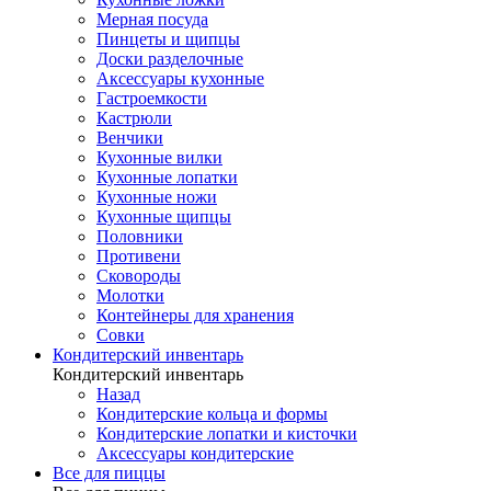
Мерная посуда
Пинцеты и щипцы
Доски разделочные
Аксессуары кухонные
Гастроемкости
Кастрюли
Венчики
Кухонные вилки
Кухонные лопатки
Кухонные ножи
Кухонные щипцы
Половники
Противени
Сковороды
Молотки
Контейнеры для хранения
Совки
Кондитерский инвентарь
Кондитерский инвентарь
Назад
Кондитерские кольца и формы
Кондитерские лопатки и кисточки
Аксессуары кондитерские
Все для пиццы