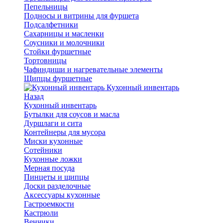
Пепельницы
Подносы и витрины для фуршета
Подсалфетники
Сахарницы и масленки
Соусники и молочники
Стойки фуршетные
Тортовницы
Чафиндиши и нагревательные элементы
Щипцы фуршетные
Кухонный инвентарь
Назад
Кухонный инвентарь
Бутылки для соусов и масла
Дуршлаги и сита
Контейнеры для мусора
Миски кухонные
Сотейники
Кухонные ложки
Мерная посуда
Пинцеты и щипцы
Доски разделочные
Аксессуары кухонные
Гастроемкости
Кастрюли
Венчики