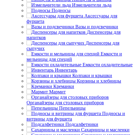
Измельчители льда
Подносы
Аксессуары для
фуршета
Вазы и подсвечники
Диспенсеры для
напитков
Диспенсеры для
сыпучих
Емкости и
мельницы для специй
Емкости охладительные
Инвентарь
Колпаки и крышки
Корзины и хлебницы
Креманки
Мармит
Органайзеры для столовых приборов
Пепельницы
Подносы и
витрины для фуршета
Подсалфетники
Сахарницы и масленки