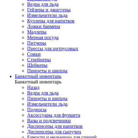
Ведра для льда
Гейзеры и джиггеры
Измельчители льда
Куллеры для напитков
Ложки бармена
Мадлеры
Мерная посуда
Питчеры
Прессы для цитрусовых
Совки
Стрейнеры
Шейкеры
Пинцеты и щипцы
Банкетный инвентарь
Банкетный инвентарь
Назад
Ведра для льда
Пинцеты и щипцы
Измельчители льда
Подносы
Аксессуары для фуршета
Вазы и подсвечники
Диспенсеры для напитков
Диспенсеры для сыпучих
Емкости и мельницы для специй