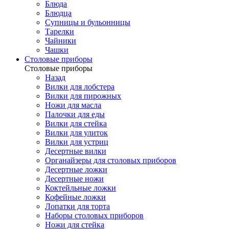
Блюда
Блюдца
Супницы и бульонницы
Тарелки
Чайники
Чашки
Cтоловые приборы
Cтоловые приборы
Назад
Вилки для лобстера
Вилки для пирожных
Ножи для масла
Палочки для еды
Вилки для стейка
Вилки для улиток
Вилки для устриц
Десертные вилки
Органайзеры для столовых приборов
Десертные ложки
Десертные ножи
Коктейльные ложки
Кофейные ложки
Лопатки для торта
Наборы столовых приборов
Ножи для стейка