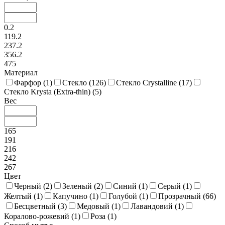
0.2
119.2
237.2
356.2
475
Материал
Фарфор (
1
)
Стекло (
126
)
Стекло Crystalline (
17
)
Стекло Krysta (Extra-thin) (
5
)
Вес
165
191
216
242
267
Цвет
Черный (
2
)
Зеленый (
2
)
Синий (
1
)
Серый (
1
)
Желтый (
1
)
Капучино (
1
)
Голубой (
1
)
Прозрачный (
66
)
Бесцветный (
3
)
Медовый (
1
)
Лавандовий (
1
)
Коралово-рожевий (
1
)
Роза (
1
)