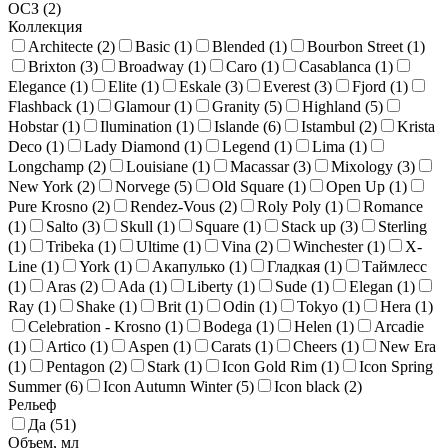
ОСЗ (
2
)
Коллекция
Architecte (
2
)
Basic (
1
)
Blended (
1
)
Bourbon Street (
1
)
Brixton (
3
)
Broadway (
1
)
Caro (
1
)
Casablanca (
1
)
Elegance (
1
)
Elite (
1
)
Eskale (
3
)
Everest (
3
)
Fjord (
1
)
Flashback (
1
)
Glamour (
1
)
Granity (
5
)
Highland (
5
)
Hobstar (
1
)
Ilumination (
1
)
Islande (
6
)
Istambul (
2
)
Krista
Deco (
1
)
Lady Diamond (
1
)
Legend (
1
)
Lima (
1
)
Longchamp (
2
)
Louisiane (
1
)
Macassar (
3
)
Mixology (
3
)
New York (
2
)
Norvege (
5
)
Old Square (
1
)
Open Up (
1
)
Pure Krosno (
2
)
Rendez-Vous (
2
)
Roly Poly (
1
)
Romance
(
1
)
Salto (
3
)
Skull (
1
)
Square (
1
)
Stack up (
3
)
Sterling
(
1
)
Tribeka (
1
)
Ultime (
1
)
Vina (
2
)
Winchester (
1
)
X-
Line (
1
)
York (
1
)
Акапулько (
1
)
Гладкая (
1
)
Таймлесс
(
1
)
Aras (
2
)
Ada (
1
)
Liberty (
1
)
Sude (
1
)
Elegan (
1
)
Ray (
1
)
Shake (
1
)
Brit (
1
)
Odin (
1
)
Tokyo (
1
)
Hera (
1
)
Celebration - Krosno (
1
)
Bodega (
1
)
Helen (
1
)
Arcadie
(
1
)
Artico (
1
)
Aspen (
1
)
Carats (
1
)
Cheers (
1
)
New Era
(
1
)
Pentagon (
2
)
Stark (
1
)
Icon Gold Rim (
1
)
Icon Spring
Summer (
6
)
Icon Autumn Winter (
5
)
Icon black (
2
)
Рельеф
Да (
51
)
Объем, мл