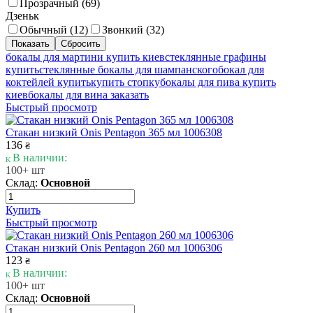
Прозрачный (
69
)
Дзеньк
Обычный (
12
)
Звонкий (
32
)
бокалы для мартини купить киев
стеклянные графины
купить
стеклянные бокалы для шампанского
бокал для
коктейлей купить
купить стопку
бокалы для пива купить
киев
бокалы для вина заказать
Быстрый просмотр
Стакан низкий Onis Pentagon 365 мл 1006308
136
₴
В наличии:
100+ шт
Склад:
Основной
Купить
Быстрый просмотр
Стакан низкий Onis Pentagon 260 мл 1006306
123
₴
В наличии:
100+ шт
Склад:
Основной