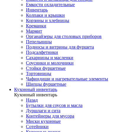
Емкости охладительные
Инвентарь
Колпаки и крышки
Корзины и хлебницы
Креманки
Мармит
Органайзеры для столовых приборов
Пепельницы
Подносы и витрины для фуршета
Подсалфетники
Сахарницы и масленки
Соусники и молочники
Стойки фуршетные
Тортовницы
Чафиндиши и нагревательные элементы
Щипцы фуршетные
Кухонный инвентарь
Кухонный инвентарь
Назад
Бутылки для соусов и масла
Дуршлаги и сита
Контейнеры для мусора
Миски кухонные
Сотейники
Кухонные ложки