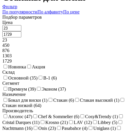
Фильтр
По популярности
По алфавиту
По цене
Подбор параметров
Цена
23
450
876
1303
1729
Новинка
Акция
Склад
Основной (
35
)
В-1 (
6
)
Сегмент
Премиум (
39
)
Эконом (
37
)
Назначение
Бокал для виски (
1
)
Стакан (
6
)
Стакан высокий (
1
)
Стакан низкий (
64
)
Производитель
Arcoroc (
47
)
Chef & Sommelier (
6
)
Cosy&Trendy (
1
)
Cristal Darques (
11
)
Krosno (
21
)
LAV (
12
)
Libbey (
5
)
Nachtmann (
16
)
Onis (
23
)
Pasabahce (
4
)
Uniglass (
1
)