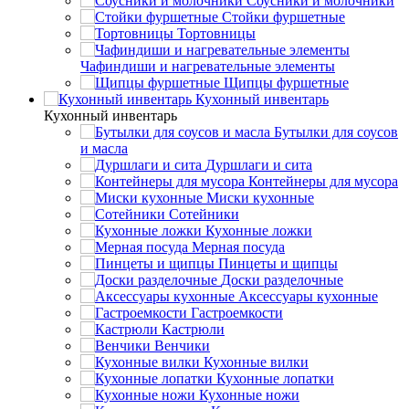
Соусники и молочники
Стойки фуршетные
Тортовницы
Чафиндиши и нагревательные элементы
Щипцы фуршетные
Кухонный инвентарь
Кухонный инвентарь
Бутылки для соусов
и масла
Дуршлаги и сита
Контейнеры для мусора
Миски кухонные
Сотейники
Кухонные ложки
Мерная посуда
Пинцеты и щипцы
Доски разделочные
Аксессуары кухонные
Гастроемкости
Кастрюли
Венчики
Кухонные вилки
Кухонные лопатки
Кухонные ножи