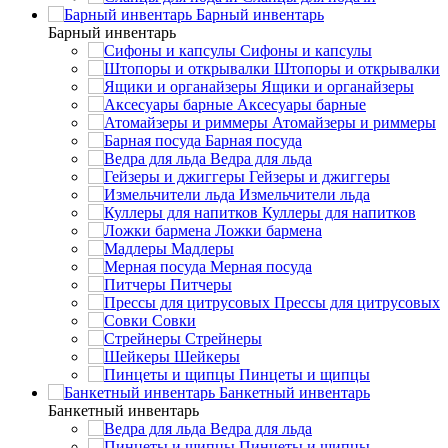
Барный инвентарь
Барный инвентарь
Сифоны и капсулы
Штопоры и открывалки
Ящики и органайзеры
Аксесуары барные
Атомайзеры и риммеры
Барная посуда
Ведра для льда
Гейзеры и джиггеры
Измельчители льда
Куллеры для напитков
Ложки бармена
Мадлеры
Мерная посуда
Питчеры
Прессы для цитрусовых
Совки
Стрейнеры
Шейкеры
Пинцеты и щипцы
Банкетный инвентарь
Банкетный инвентарь
Ведра для льда
Пинцеты и щипцы