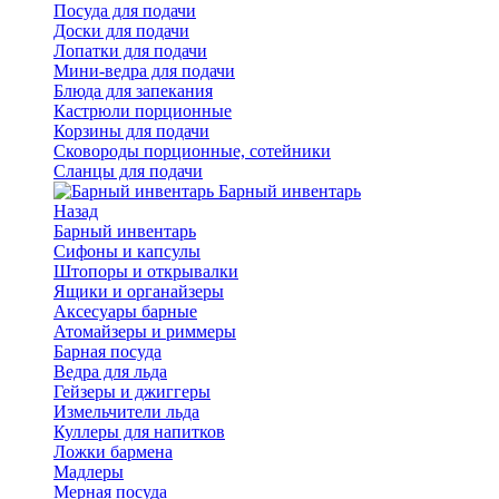
Посуда для подачи
Доски для подачи
Лопатки для подачи
Мини-ведра для подачи
Блюда для запекания
Кастрюли порционные
Корзины для подачи
Сковороды порционные, сотейники
Сланцы для подачи
Барный инвентарь
Назад
Барный инвентарь
Сифоны и капсулы
Штопоры и открывалки
Ящики и органайзеры
Аксесуары барные
Атомайзеры и риммеры
Барная посуда
Ведра для льда
Гейзеры и джиггеры
Измельчители льда
Куллеры для напитков
Ложки бармена
Мадлеры
Мерная посуда