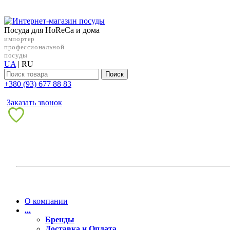
Посуда для HoReCa и дома
импортер
профессиональной
посуды
UA
|
RU
Поиск
+38‎0 (93) 677 88 83
Заказать звонок
О компании
...
Бренды
Доставка и Оплата