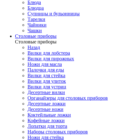
Блюда
Блюдца
Супницы и бульонницы
Тарелки
Чайники
Чашки
Cтоловые приборы
Cтоловые приборы
Назад
Вилки для лобстера
Вилки для пирожных
Ножи для масла
Палочки для еды
Вилки для стейка
Вилки для улиток
Вилки для устриц
Десертные вилки
Органайзеры для столовых приборов
Десертные ложки
Десертные ножи
Коктейльные ложки
Кофейные ложки
Лопатки для торта
Наборы столовых приборов
Ножи для стейка