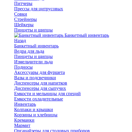
Питчеры
Прессы для цитрусовых
Совки
Стрейнеры
Шейкеры
Пинцеты и щипцы
Банкетный инвентарь
Назад
Банкетный инвентарь
Ведра для льда
Пинцеты и щипцы
Измельчители льда
Подносы
Аксессуары для фуршета
Вазы и подсвечники
Диспенсеры для напитков
Диспенсеры для сыпучих
Емкости и мельницы для специй
Емкости охладительные
Инвентарь
Колпаки и крышки
Корзины и хлебницы
Креманки
Мармит
Органайзеры для столовых приборов