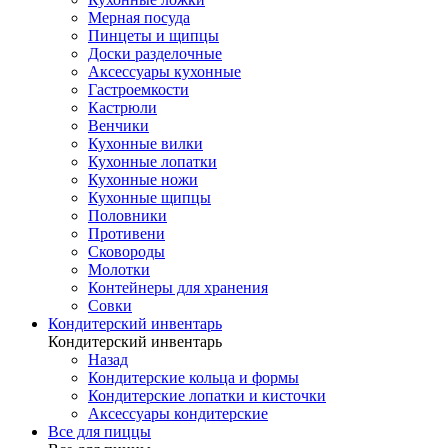
Мерная посуда
Пинцеты и щипцы
Доски разделочные
Аксессуары кухонные
Гастроемкости
Кастрюли
Венчики
Кухонные вилки
Кухонные лопатки
Кухонные ножи
Кухонные щипцы
Половники
Противени
Сковороды
Молотки
Контейнеры для хранения
Совки
Кондитерский инвентарь
Кондитерский инвентарь
Назад
Кондитерские кольца и формы
Кондитерские лопатки и кисточки
Аксессуары кондитерские
Все для пиццы