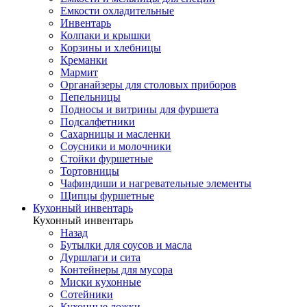
Емкости охладительные
Инвентарь
Колпаки и крышки
Корзины и хлебницы
Креманки
Мармит
Органайзеры для столовых приборов
Пепельницы
Подносы и витрины для фуршета
Подсалфетники
Сахарницы и масленки
Соусники и молочники
Стойки фуршетные
Тортовницы
Чафиндиши и нагревательные элементы
Щипцы фуршетные
Кухонный инвентарь
Кухонный инвентарь
Назад
Бутылки для соусов и масла
Дуршлаги и сита
Контейнеры для мусора
Миски кухонные
Сотейники
Кухонные ложки