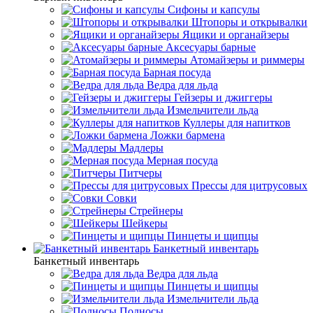
Сифоны и капсулы
Штопоры и открывалки
Ящики и органайзеры
Аксесуары барные
Атомайзеры и риммеры
Барная посуда
Ведра для льда
Гейзеры и джиггеры
Измельчители льда
Куллеры для напитков
Ложки бармена
Мадлеры
Мерная посуда
Питчеры
Прессы для цитрусовых
Совки
Стрейнеры
Шейкеры
Пинцеты и щипцы
Банкетный инвентарь
Банкетный инвентарь
Ведра для льда
Пинцеты и щипцы
Измельчители льда
Подносы