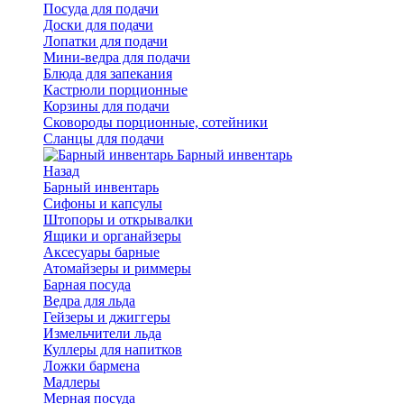
Посуда для подачи
Доски для подачи
Лопатки для подачи
Мини-ведра для подачи
Блюда для запекания
Кастрюли порционные
Корзины для подачи
Сковороды порционные, сотейники
Сланцы для подачи
Барный инвентарь
Назад
Барный инвентарь
Сифоны и капсулы
Штопоры и открывалки
Ящики и органайзеры
Аксесуары барные
Атомайзеры и риммеры
Барная посуда
Ведра для льда
Гейзеры и джиггеры
Измельчители льда
Куллеры для напитков
Ложки бармена
Мадлеры
Мерная посуда