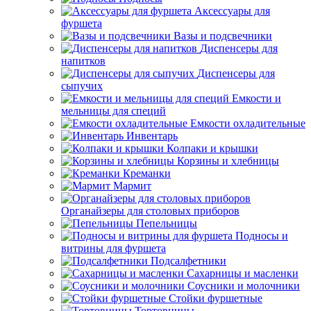
Аксессуары для
фуршета
Вазы и подсвечники
Диспенсеры для
напитков
Диспенсеры для
сыпучих
Емкости и
мельницы для специй
Емкости охладительные
Инвентарь
Колпаки и крышки
Корзины и хлебницы
Креманки
Мармит
Органайзеры для столовых приборов
Пепельницы
Подносы и
витрины для фуршета
Подсалфетники
Сахарницы и масленки
Соусники и молочники
Стойки фуршетные
Тортовницы