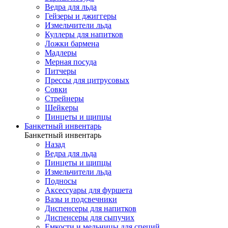
Ведра для льда
Гейзеры и джиггеры
Измельчители льда
Куллеры для напитков
Ложки бармена
Мадлеры
Мерная посуда
Питчеры
Прессы для цитрусовых
Совки
Стрейнеры
Шейкеры
Пинцеты и щипцы
Банкетный инвентарь
Банкетный инвентарь
Назад
Ведра для льда
Пинцеты и щипцы
Измельчители льда
Подносы
Аксессуары для фуршета
Вазы и подсвечники
Диспенсеры для напитков
Диспенсеры для сыпучих
Емкости и мельницы для специй