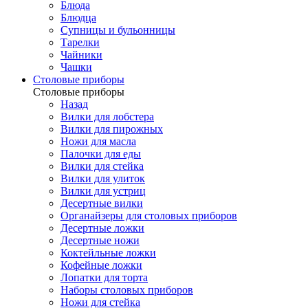
Блюда
Блюдца
Супницы и бульонницы
Тарелки
Чайники
Чашки
Cтоловые приборы
Cтоловые приборы
Назад
Вилки для лобстера
Вилки для пирожных
Ножи для масла
Палочки для еды
Вилки для стейка
Вилки для улиток
Вилки для устриц
Десертные вилки
Органайзеры для столовых приборов
Десертные ложки
Десертные ножи
Коктейльные ложки
Кофейные ложки
Лопатки для торта
Наборы столовых приборов
Ножи для стейка