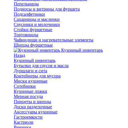
Пепельницы
Подносы и витрины для фуршета
Подсалфетники
Сахарницы и масленки
Соусники и молочники
Стойки фуршетные
Тортовницы
Чафиндиши и нагревательные элементы
Щипцы фуршетные
Кухонный инвентарь
Назад
Кухонный инвентарь
Бутылки для соусов и масла
Дуршлаги и сита
Контейнеры для мусора
Миски кухонные
Сотейники
Кухонные ложки
Мерная посуда
Пинцеты и щипцы
Доски разделочные
Аксессуары кухонные
Гастроемкости
Кастрюли
Венчики