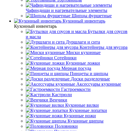
Чафиндиши и нагревательные элементы
Щипцы фуршетные
Кухонный инвентарь
Кухонный инвентарь
Бутылки для соусов
и масла
Дуршлаги и сита
Контейнеры для мусора
Миски кухонные
Сотейники
Кухонные ложки
Мерная посуда
Пинцеты и щипцы
Доски разделочные
Аксессуары кухонные
Гастроемкости
Кастрюли
Венчики
Кухонные вилки
Кухонные лопатки
Кухонные ножи
Кухонные щипцы
Половники