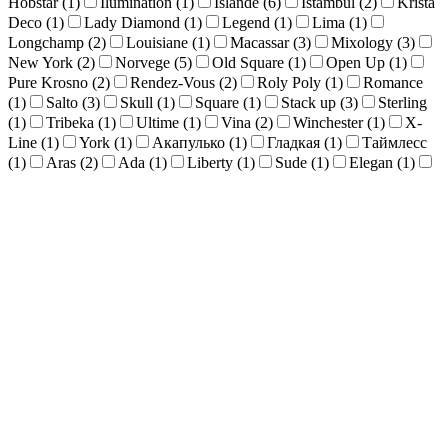
Hobstar (
1
)
Ilumination (
1
)
Islande (
6
)
Istambul (
2
)
Krista
Deco (
1
)
Lady Diamond (
1
)
Legend (
1
)
Lima (
1
)
Longchamp (
2
)
Louisiane (
1
)
Macassar (
3
)
Mixology (
3
)
New York (
2
)
Norvege (
5
)
Old Square (
1
)
Open Up (
1
)
Pure Krosno (
2
)
Rendez-Vous (
2
)
Roly Poly (
1
)
Romance
(
1
)
Salto (
3
)
Skull (
1
)
Square (
1
)
Stack up (
3
)
Sterling
(
1
)
Tribeka (
1
)
Ultime (
1
)
Vina (
2
)
Winchester (
1
)
X-
Line (
1
)
York (
1
)
Акапулько (
1
)
Гладкая (
1
)
Таймлесс
(
1
)
Aras (
2
)
Ada (
1
)
Liberty (
1
)
Sude (
1
)
Elegan (
1
)
Ray (
1
)
Shake (
1
)
Brit (
1
)
Odin (
1
)
Tokyo (
1
)
Hera (
1
)
Celebration - Krosno (
1
)
Bodega (
1
)
Helen (
1
)
Arcadie
(
1
)
Artico (
1
)
Aspen (
1
)
Carats (
1
)
Cheers (
1
)
New Era
(
1
)
Pentagon (
2
)
Stark (
1
)
Icon Gold Rim (
1
)
Icon Spring
Summer (
6
)
Icon Autumn Winter (
5
)
Icon black (
2
)
Рельеф
Да (
1
)
Объем, мл
0.2
119.2
237.2
356.2