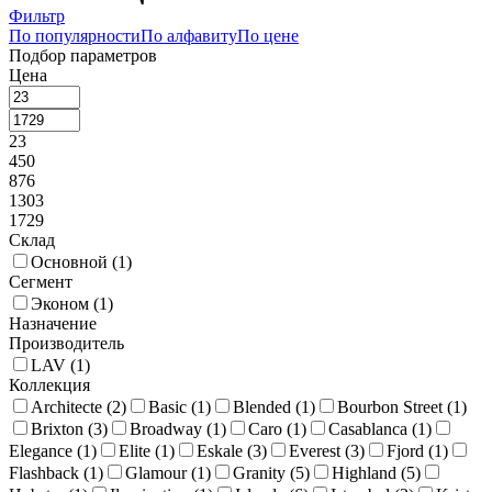
Фильтр
По популярности
По алфавиту
По цене
Подбор параметров
Цена
23
450
876
1303
1729
Склад
Основной (
1
)
Сегмент
Эконом (
1
)
Назначение
Производитель
LAV (
1
)
Коллекция
Architecte (
2
)
Basic (
1
)
Blended (
1
)
Bourbon Street (
1
)
Brixton (
3
)
Broadway (
1
)
Caro (
1
)
Casablanca (
1
)
Elegance (
1
)
Elite (
1
)
Eskale (
3
)
Everest (
3
)
Fjord (
1
)
Flashback (
1
)
Glamour (
1
)
Granity (
5
)
Highland (
5
)