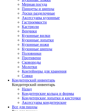
Мерная посуда
Пинцеты и щипцы
Доски разделочные
Аксессуары кухонные
Гастроемкости
Кастрюли
Венчики
Кухонные вилки
Кухонные лопатки
Кухонные ножи
Кухонные щипцы
Половники
Противени
Сковороды
Молотки
Контейнеры для хранения
Совки
Кондитерский инвентарь
Кондитерский инвентарь
Назад
Кондитерские кольца и формы
Кондитерские лопатки и кисточки
Аксессуары кондитерские
Все для пиццы