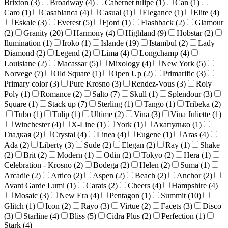
Brixton (
3
)
Broadway (
4
)
Cabernet tulipe (
1
)
Can (
1
)
Caro (
1
)
Casablanca (
4
)
Casual (
1
)
Elegance (
1
)
Elite (
4
)
Eskale (
3
)
Everest (
5
)
Fjord (
1
)
Flashback (
2
)
Glamour
(
2
)
Granity (
20
)
Harmony (
4
)
Highland (
9
)
Hobstar (
2
)
Ilumination (
1
)
Iroko (
1
)
Islande (
19
)
Istambul (
2
)
Lady
Diamond (
2
)
Legend (
2
)
Lima (
4
)
Longchamp (
4
)
Louisiane (
2
)
Macassar (
5
)
Mixology (
4
)
New York (
5
)
Norvege (
7
)
Old Square (
1
)
Open Up (
2
)
Primarific (
3
)
Primary color (
3
)
Pure Krosno (
3
)
Rendez-Vous (
3
)
Roly
Poly (
1
)
Romance (
2
)
Salto (
7
)
Skull (
1
)
Splendour (
3
)
Square (
1
)
Stack up (
7
)
Sterling (
1
)
Tango (
1
)
Tribeka (
2
)
Tubo (
1
)
Tulip (
1
)
Ultime (
2
)
Vina (
3
)
Vina Juliette (
1
)
Winchester (
4
)
X-Line (
1
)
York (
1
)
Акапулько (
1
)
Гладкая (
2
)
Crystal (
4
)
Linea (
4
)
Eugene (
1
)
Aras (
4
)
Ada (
2
)
Liberty (
3
)
Sude (
2
)
Elegan (
2
)
Ray (
1
)
Shake
(
2
)
Brit (
2
)
Modern (
1
)
Odin (
2
)
Tokyo (
2
)
Hera (
1
)
Celebration - Krosno (
2
)
Bodega (
2
)
Helen (
2
)
Suma (
1
)
Arcadie (
2
)
Artico (
2
)
Aspen (
2
)
Beach (
2
)
Anchor (
2
)
Avant Garde Lumi (
1
)
Carats (
2
)
Cheers (
4
)
Hampshire (
4
)
Mosaic (
3
)
New Era (
4
)
Pentagon (
1
)
Summit (
10
)
Glitch (
1
)
Icon (
2
)
Rayo (
3
)
Virtue (
2
)
Facets (
3
)
Disco
(
3
)
Starline (
4
)
Bliss (
5
)
Cidra Plus (
2
)
Perfection (
1
)
Stark (
4
)