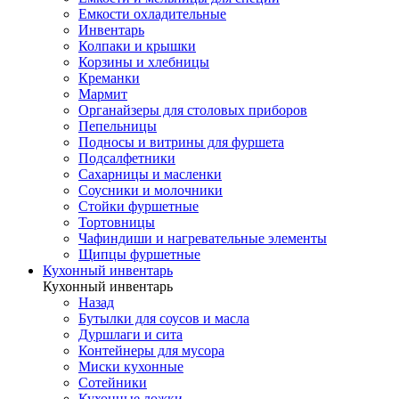
Емкости охладительные
Инвентарь
Колпаки и крышки
Корзины и хлебницы
Креманки
Мармит
Органайзеры для столовых приборов
Пепельницы
Подносы и витрины для фуршета
Подсалфетники
Сахарницы и масленки
Соусники и молочники
Стойки фуршетные
Тортовницы
Чафиндиши и нагревательные элементы
Щипцы фуршетные
Кухонный инвентарь
Кухонный инвентарь
Назад
Бутылки для соусов и масла
Дуршлаги и сита
Контейнеры для мусора
Миски кухонные
Сотейники
Кухонные ложки