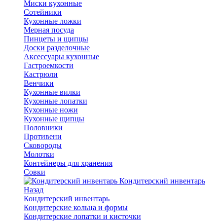
Миски кухонные
Сотейники
Кухонные ложки
Мерная посуда
Пинцеты и щипцы
Доски разделочные
Аксессуары кухонные
Гастроемкости
Кастрюли
Венчики
Кухонные вилки
Кухонные лопатки
Кухонные ножи
Кухонные щипцы
Половники
Противени
Сковороды
Молотки
Контейнеры для хранения
Совки
Кондитерский инвентарь
Назад
Кондитерский инвентарь
Кондитерские кольца и формы
Кондитерские лопатки и кисточки