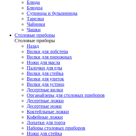
Блюда
Блюдца
Супницы и бульонницы
Тарелки
Чайники
Чашки
Cтоловые приборы
Cтоловые приборы
Назад
Вилки для лобстера
Вилки для пирожных
Ножи для масла
Палочки для еды
Вилки для стейка
Вилки для улиток
Вилки для устриц
Десертные вилки
Органайзеры для столовых приборов
Десертные ложки
Десертные ножи
Коктейльные ложки
Кофейные ложки
Лопатки для торта
Наборы столовых приборов
Ножи для стейка