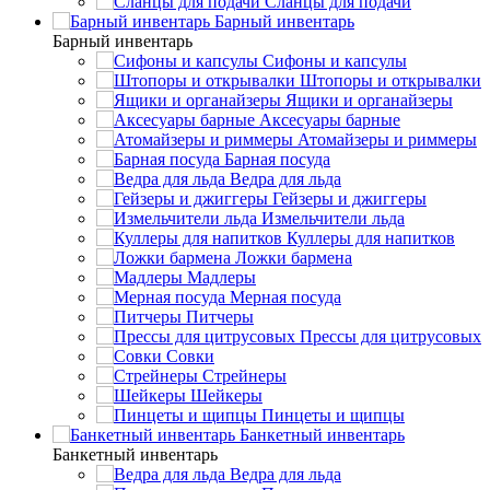
Сланцы для подачи
Барный инвентарь
Барный инвентарь
Сифоны и капсулы
Штопоры и открывалки
Ящики и органайзеры
Аксесуары барные
Атомайзеры и риммеры
Барная посуда
Ведра для льда
Гейзеры и джиггеры
Измельчители льда
Куллеры для напитков
Ложки бармена
Мадлеры
Мерная посуда
Питчеры
Прессы для цитрусовых
Совки
Стрейнеры
Шейкеры
Пинцеты и щипцы
Банкетный инвентарь
Банкетный инвентарь
Ведра для льда