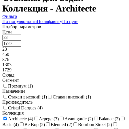
Коллекция - Architecte
Фильтр
По популярности
По алфавиту
По цене
Подбор параметров
Цена
23
450
876
1303
1729
Склад
Сегмент
Премиум (
1
)
Назначение
Стакан высокий (
1
)
Стакан високий (
1
)
Производитель
Cristal Darques (
4
)
Коллекция
Architecte (
4
)
Arpege (
3
)
Avant garde (
2
)
Balance (
2
)
Basic (
4
)
Be Bop (
2
)
Blended (
2
)
Bourbon Street (
2
)