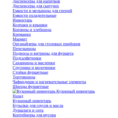
Диспенсеры для напитков
Диспенсеры для сыпучих
Емкости и мельницы для специй
Емкости охладительные
Инвентарь
Колпаки и крышки
Корзины и хлебницы
Креманки
Мармит
Органайзеры для столовых приборов
Пепельницы
Подносы и витрины для фуршета
Подсалфетники
Сахарницы и масленки
Соусники и молочники
Стойки фуршетные
Тортовницы
Чафиндиши и нагревательные элементы
Щипцы фуршетные
Кухонный инвентарь
Назад
Кухонный инвентарь
Бутылки для соусов и масла
Дуршлаги и сита
Контейнеры для мусора