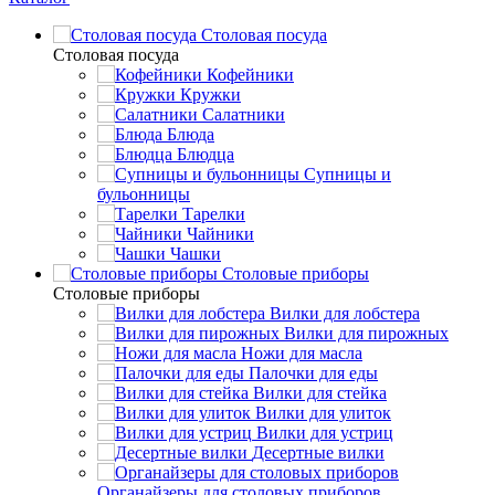
Столовая посуда
Столовая посуда
Кофейники
Кружки
Салатники
Блюда
Блюдца
Супницы и
бульонницы
Тарелки
Чайники
Чашки
Cтоловые приборы
Cтоловые приборы
Вилки для лобстера
Вилки для пирожных
Ножи для масла
Палочки для еды
Вилки для стейка
Вилки для улиток
Вилки для устриц
Десертные вилки
Органайзеры для столовых приборов