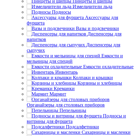
Пинцеты и щипцы
Измельчители льда
Подносы
Аксессуары для
фуршета
Вазы и подсвечники
Диспенсеры для
напитков
Диспенсеры для
сыпучих
Емкости и
мельницы для специй
Емкости охладительные
Инвентарь
Колпаки и крышки
Корзины и хлебницы
Креманки
Мармит
Органайзеры для столовых приборов
Пепельницы
Подносы и
витрины для фуршета
Подсалфетники
Сахарницы и масленки