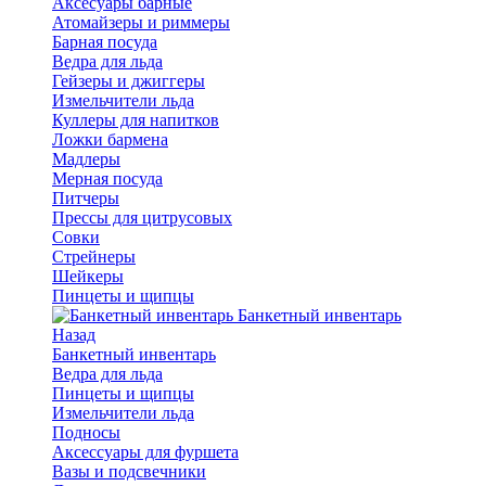
Аксесуары барные
Атомайзеры и риммеры
Барная посуда
Ведра для льда
Гейзеры и джиггеры
Измельчители льда
Куллеры для напитков
Ложки бармена
Мадлеры
Мерная посуда
Питчеры
Прессы для цитрусовых
Совки
Стрейнеры
Шейкеры
Пинцеты и щипцы
Банкетный инвентарь
Назад
Банкетный инвентарь
Ведра для льда
Пинцеты и щипцы
Измельчители льда
Подносы
Аксессуары для фуршета
Вазы и подсвечники