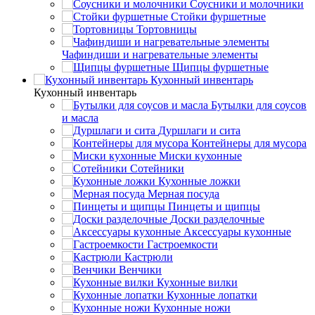
Соусники и молочники
Стойки фуршетные
Тортовницы
Чафиндиши и нагревательные элементы
Щипцы фуршетные
Кухонный инвентарь
Кухонный инвентарь
Бутылки для соусов
и масла
Дуршлаги и сита
Контейнеры для мусора
Миски кухонные
Сотейники
Кухонные ложки
Мерная посуда
Пинцеты и щипцы
Доски разделочные
Аксессуары кухонные
Гастроемкости
Кастрюли
Венчики
Кухонные вилки
Кухонные лопатки
Кухонные ножи