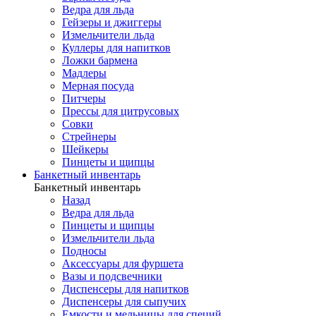
Ведра для льда
Гейзеры и джиггеры
Измельчители льда
Куллеры для напитков
Ложки бармена
Мадлеры
Мерная посуда
Питчеры
Прессы для цитрусовых
Совки
Стрейнеры
Шейкеры
Пинцеты и щипцы
Банкетный инвентарь
Банкетный инвентарь
Назад
Ведра для льда
Пинцеты и щипцы
Измельчители льда
Подносы
Аксессуары для фуршета
Вазы и подсвечники
Диспенсеры для напитков
Диспенсеры для сыпучих
Емкости и мельницы для специй