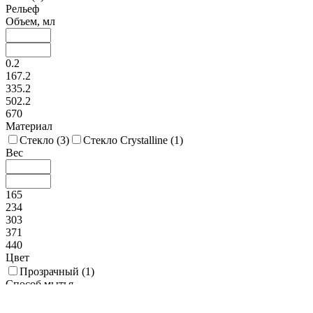
Рельеф
Объем, мл
0.2
167.2
335.2
502.2
670
Материал
Стекло (
3
)
Стекло Crystalline (
1
)
Вес
165
234
303
371
440
Цвет
Прозрачный (
1
)
Способ мытья
Посудомойка (
1
)
Экологичность