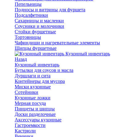
Пепельницы
Подносы и витрины для фуршета
Подсалфетники
Сахарницы и масленки
Соусники и молочники
Стойки фуршетные
Тортовницы
Чафиндиши и нагревательные элементы
Щипцы фуршетные
Кухонный инвентарь
Назад
Кухонный инвентарь
Бутылки для соусов и масла
Дуршлаги и сита
Контейнеры для мусора
Миски кухонные
Сотейники
Кухонные ложки
Мерная посуда
Пинцеты и щипцы
Доски разделочные
Аксессуары кухонные
Гастроемкости
Кастрюли
Венчики