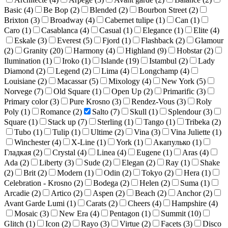
Basic (
4
)
Be Bop (
2
)
Blended (
2
)
Bourbon Street (
2
)
Brixton (
3
)
Broadway (
4
)
Cabernet tulipe (
1
)
Can (
1
)
Caro (
1
)
Casablanca (
4
)
Casual (
1
)
Elegance (
1
)
Elite (
4
)
Eskale (
3
)
Everest (
5
)
Fjord (
1
)
Flashback (
2
)
Glamour
(
2
)
Granity (
20
)
Harmony (
4
)
Highland (
9
)
Hobstar (
2
)
Ilumination (
1
)
Iroko (
1
)
Islande (
19
)
Istambul (
2
)
Lady
Diamond (
2
)
Legend (
2
)
Lima (
4
)
Longchamp (
4
)
Louisiane (
2
)
Macassar (
5
)
Mixology (
4
)
New York (
5
)
Norvege (
7
)
Old Square (
1
)
Open Up (
2
)
Primarific (
3
)
Primary color (
3
)
Pure Krosno (
3
)
Rendez-Vous (
3
)
Roly
Poly (
1
)
Romance (
2
)
Salto (
7
)
Skull (
1
)
Splendour (
3
)
Square (
1
)
Stack up (
7
)
Sterling (
1
)
Tango (
1
)
Tribeka (
2
)
Tubo (
1
)
Tulip (
1
)
Ultime (
2
)
Vina (
3
)
Vina Juliette (
1
)
Winchester (
4
)
X-Line (
1
)
York (
1
)
Акапулько (
1
)
Гладкая (
2
)
Crystal (
4
)
Linea (
4
)
Eugene (
1
)
Aras (
4
)
Ada (
2
)
Liberty (
3
)
Sude (
2
)
Elegan (
2
)
Ray (
1
)
Shake
(
2
)
Brit (
2
)
Modern (
1
)
Odin (
2
)
Tokyo (
2
)
Hera (
1
)
Celebration - Krosno (
2
)
Bodega (
2
)
Helen (
2
)
Suma (
1
)
Arcadie (
2
)
Artico (
2
)
Aspen (
2
)
Beach (
2
)
Anchor (
2
)
Avant Garde Lumi (
1
)
Carats (
2
)
Cheers (
4
)
Hampshire (
4
)
Mosaic (
3
)
New Era (
4
)
Pentagon (
1
)
Summit (
10
)
Glitch (
1
)
Icon (
2
)
Rayo (
3
)
Virtue (
2
)
Facets (
3
)
Disco