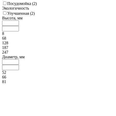
Посудомойка (
2
)
Экологичность
Улучшенная (
2
)
Высота, мм
8
68
128
187
247
Диаметр, мм
52
66
81
95
109
Ширина, мм
88
141