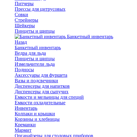
Питчеры
Прессы для цитрусовых
Совки
Стрейнеры
Шейкеры
Пинцеты и щипцы
Банкетный инвентарь
Назад
Банкетный инвентарь
Ведра для льда
Пинцеты и щипцы
Измельчители льда
Подносы
Аксессуары для фуршета
Вазы и подсвечники
Диспенсеры для напитков
Диспенсеры для сыпучих
Емкости и мельницы для специй
Емкости охладительные
Инвентарь
Колпаки и крышки
Корзины и хлебницы
Креманки
Мармит
Органайзеры для столовых приборов