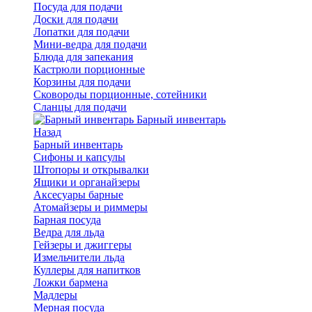
Посуда для подачи
Доски для подачи
Лопатки для подачи
Мини-ведра для подачи
Блюда для запекания
Кастрюли порционные
Корзины для подачи
Сковороды порционные, сотейники
Сланцы для подачи
Барный инвентарь
Назад
Барный инвентарь
Сифоны и капсулы
Штопоры и открывалки
Ящики и органайзеры
Аксесуары барные
Атомайзеры и риммеры
Барная посуда
Ведра для льда
Гейзеры и джиггеры
Измельчители льда
Куллеры для напитков
Ложки бармена
Мадлеры
Мерная посуда