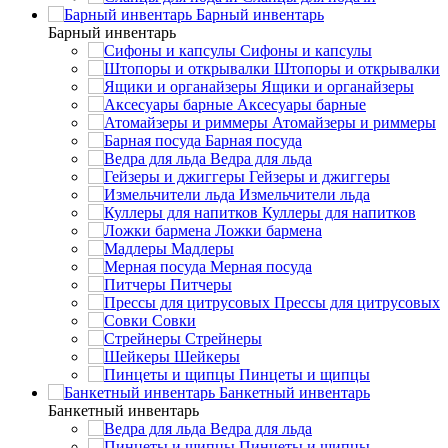
Барный инвентарь
Барный инвентарь
Сифоны и капсулы
Штопоры и открывалки
Ящики и органайзеры
Аксесуары барные
Атомайзеры и риммеры
Барная посуда
Ведра для льда
Гейзеры и джиггеры
Измельчители льда
Куллеры для напитков
Ложки бармена
Мадлеры
Мерная посуда
Питчеры
Прессы для цитрусовых
Совки
Стрейнеры
Шейкеры
Пинцеты и щипцы
Банкетный инвентарь
Банкетный инвентарь
Ведра для льда
Пинцеты и щипцы