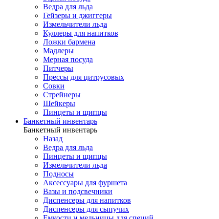
Ведра для льда
Гейзеры и джиггеры
Измельчители льда
Куллеры для напитков
Ложки бармена
Мадлеры
Мерная посуда
Питчеры
Прессы для цитрусовых
Совки
Стрейнеры
Шейкеры
Пинцеты и щипцы
Банкетный инвентарь
Банкетный инвентарь
Назад
Ведра для льда
Пинцеты и щипцы
Измельчители льда
Подносы
Аксессуары для фуршета
Вазы и подсвечники
Диспенсеры для напитков
Диспенсеры для сыпучих
Емкости и мельницы для специй