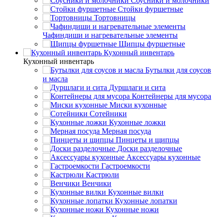
Соусники и молочники
Стойки фуршетные
Тортовницы
Чафиндиши и нагревательные элементы
Щипцы фуршетные
Кухонный инвентарь
Кухонный инвентарь
Бутылки для соусов
и масла
Дуршлаги и сита
Контейнеры для мусора
Миски кухонные
Сотейники
Кухонные ложки
Мерная посуда
Пинцеты и щипцы
Доски разделочные
Аксессуары кухонные
Гастроемкости
Кастрюли
Венчики
Кухонные вилки
Кухонные лопатки
Кухонные ножи