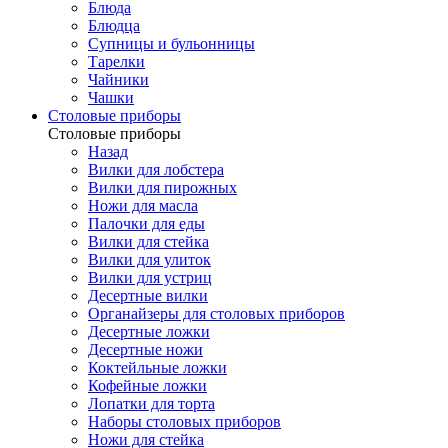
Блюда
Блюдца
Супницы и бульонницы
Тарелки
Чайники
Чашки
Cтоловые приборы
Cтоловые приборы
Назад
Вилки для лобстера
Вилки для пирожных
Ножи для масла
Палочки для еды
Вилки для стейка
Вилки для улиток
Вилки для устриц
Десертные вилки
Органайзеры для столовых приборов
Десертные ложки
Десертные ножи
Коктейльные ложки
Кофейные ложки
Лопатки для торта
Наборы столовых приборов
Ножи для стейка