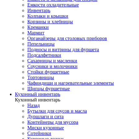
Емкости охладительные
Инвентарь
Колпаки и крышки
Корзины и хлебницы
Креманки
Мармит
Органайзеры для столовых приборов
Пепельницы
Подносы и витрины для фуршета
Подсалфетники
Сахарницы и масленки
Соусники и молочники
Стойки фуршетные
Тортовницы
Чафиндиши и нагревательные элементы
Щипцы фуршетные
Кухонный инвентарь
Кухонный инвентарь
Назад
Бутылки для соусов и масла
Дуршлаги и сита
Контейнеры для мусора
Миски кухонные
Сотейники
Кухонные ложки