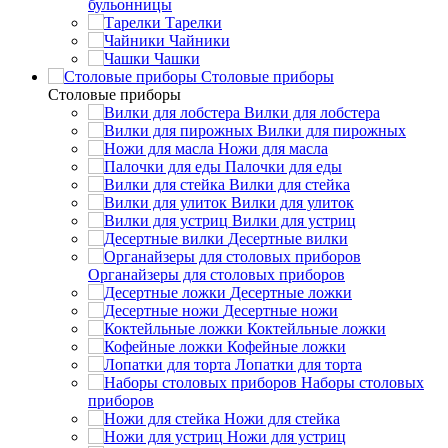
бульонницы
Тарелки
Чайники
Чашки
Cтоловые приборы
Cтоловые приборы
Вилки для лобстера
Вилки для пирожных
Ножи для масла
Палочки для еды
Вилки для стейка
Вилки для улиток
Вилки для устриц
Десертные вилки
Органайзеры для столовых приборов
Десертные ложки
Десертные ножи
Коктейльные ложки
Кофейные ложки
Лопатки для торта
Наборы столовых
приборов
Ножи для стейка
Ножи для устриц