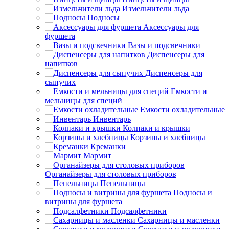
Измельчители льда
Подносы
Аксессуары для
фуршета
Вазы и подсвечники
Диспенсеры для
напитков
Диспенсеры для
сыпучих
Емкости и
мельницы для специй
Емкости охладительные
Инвентарь
Колпаки и крышки
Корзины и хлебницы
Креманки
Мармит
Органайзеры для столовых приборов
Пепельницы
Подносы и
витрины для фуршета
Подсалфетники
Сахарницы и масленки