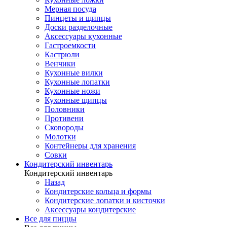
Мерная посуда
Пинцеты и щипцы
Доски разделочные
Аксессуары кухонные
Гастроемкости
Кастрюли
Венчики
Кухонные вилки
Кухонные лопатки
Кухонные ножи
Кухонные щипцы
Половники
Противени
Сковороды
Молотки
Контейнеры для хранения
Совки
Кондитерский инвентарь
Кондитерский инвентарь
Назад
Кондитерские кольца и формы
Кондитерские лопатки и кисточки
Аксессуары кондитерские
Все для пиццы