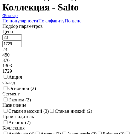
Коллекция - Salto
Фильтр
По популярности
По алфавиту
По цене
Подбор параметров
Цена
23
450
876
1303
1729
Акция
Склад
Основной (
2
)
Сегмент
Эконом (
2
)
Назначение
Стакан высокий (
3
)
Стакан низкий (
2
)
Производитель
Arcoroc (
7
)
Коллекция
Architecte (
4
)
Arpege (
3
)
Avant garde (
2
)
Balance (
2
)