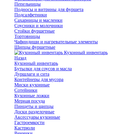
Пепельницы
Подносы и витрины для фуршета
Подсалфетники
Сахарницы и масленки
Соусники и молочники
Стойки фуршетные
Тортовницы
Чафиндиши и нагревательные элементы
Щипцы фуршетные
Кухонный инвентарь
Назад
Кухонный инвентарь
Бутылки для соусов и масла
Дуршлаги и сита
Контейнеры для мусора
Миски кухонные
Сотейники
Кухонные ложки
Мерная посуда
Пинцеты и щипцы
Доски разделочные
Аксессуары кухонные
Гастроемкости
Кастрюли
Венчики