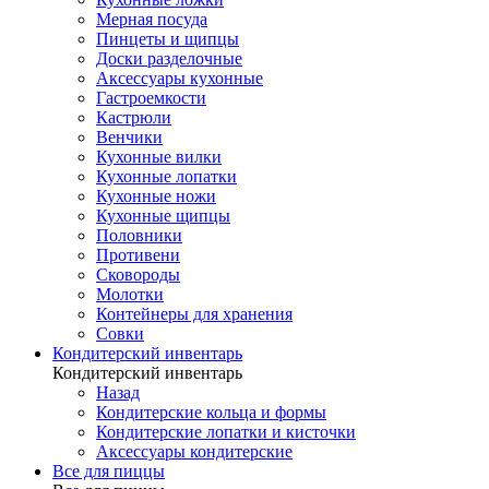
Мерная посуда
Пинцеты и щипцы
Доски разделочные
Аксессуары кухонные
Гастроемкости
Кастрюли
Венчики
Кухонные вилки
Кухонные лопатки
Кухонные ножи
Кухонные щипцы
Половники
Противени
Сковороды
Молотки
Контейнеры для хранения
Совки
Кондитерский инвентарь
Кондитерский инвентарь
Назад
Кондитерские кольца и формы
Кондитерские лопатки и кисточки
Аксессуары кондитерские
Все для пиццы