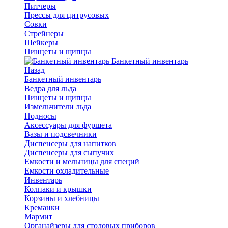
Питчеры
Прессы для цитрусовых
Совки
Стрейнеры
Шейкеры
Пинцеты и щипцы
Банкетный инвентарь
Назад
Банкетный инвентарь
Ведра для льда
Пинцеты и щипцы
Измельчители льда
Подносы
Аксессуары для фуршета
Вазы и подсвечники
Диспенсеры для напитков
Диспенсеры для сыпучих
Емкости и мельницы для специй
Емкости охладительные
Инвентарь
Колпаки и крышки
Корзины и хлебницы
Креманки
Мармит
Органайзеры для столовых приборов