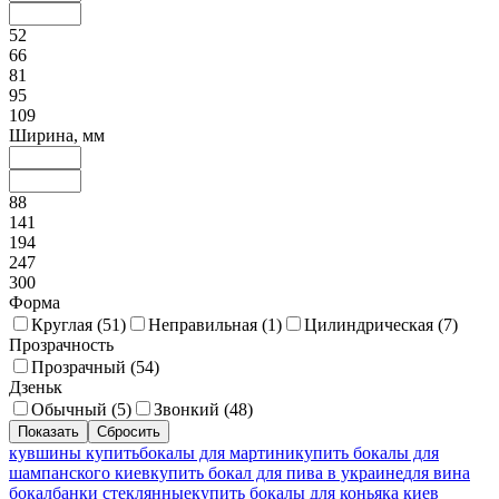
52
66
81
95
109
Ширина, мм
88
141
194
247
300
Форма
Круглая (
51
)
Неправильная (
1
)
Цилиндрическая (
7
)
Прозрачность
Прозрачный (
54
)
Дзеньк
Обычный (
5
)
Звонкий (
48
)
кувшины купить
бокалы для мартини
купить бокалы для
шампанского киев
купить бокал для пива в украине
для вина
бокал
банки стеклянные
купить бокалы для коньяка киев