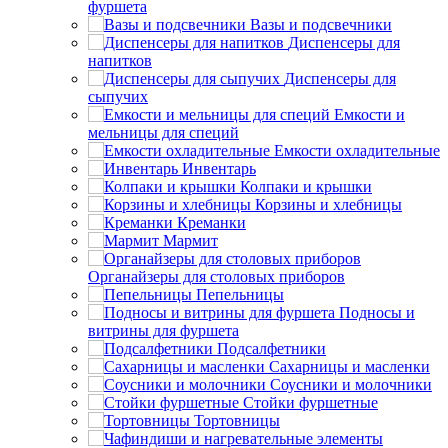
фуршета
Вазы и подсвечники
Диспенсеры для
напитков
Диспенсеры для
сыпучих
Емкости и
мельницы для специй
Емкости охладительные
Инвентарь
Колпаки и крышки
Корзины и хлебницы
Креманки
Мармит
Органайзеры для столовых приборов
Пепельницы
Подносы и
витрины для фуршета
Подсалфетники
Сахарницы и масленки
Соусники и молочники
Стойки фуршетные
Тортовницы