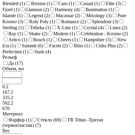
Blended (
1
)
Brixton (
1
)
Caro (
1
)
Casual (
1
)
Elite (
3
)
Fjord (
1
)
Glamour (
2
)
Harmony (
4
)
Ilumination (
1
)
Islande (
1
)
Legend (
2
)
Macassar (
2
)
Mixology (
3
)
Pure
Krosno (
3
)
Roly Poly (
1
)
Romance (
2
)
Splendour (
3
)
Sterling (
1
)
Tribeka (
1
)
X-Line (
1
)
Crystal (
4
)
Linea (
2
)
Ray (
1
)
Shake (
2
)
Modern (
1
)
Celebration - Krosno (
2
)
Artico (
1
)
Beach (
1
)
Cheers (
1
)
Hampshire (
3
)
New
Era (
1
)
Summit (
6
)
Facets (
2
)
Bliss (
1
)
Cidra Plus (
2
)
Perfection (
1
)
Stark (
4
)
Рельеф
Да (
17
)
Объем, мл
0.2
167.2
335.2
502.2
670
Материал
Фарфор (
1
)
Стекло (
69
)
TR Tritan -Тритан
(термопластик) (
7
)
Вес