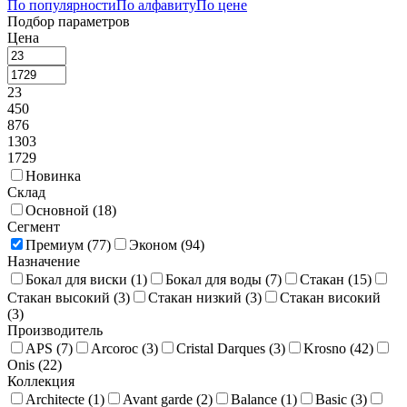
По популярности
По алфавиту
По цене
Подбор параметров
Цена
23
450
876
1303
1729
Новинка
Склад
Основной (
18
)
Сегмент
Премиум (
77
)
Эконом (
94
)
Назначение
Бокал для виски (
1
)
Бокал для воды (
7
)
Стакан (
15
)
Стакан высокий (
3
)
Стакан низкий (
3
)
Стакан високий
(
3
)
Производитель
APS (
7
)
Arcoroc (
3
)
Cristal Darques (
3
)
Krosno (
42
)
Onis (
22
)
Коллекция
Architecte (
1
)
Avant garde (
2
)
Balance (
1
)
Basic (
3
)