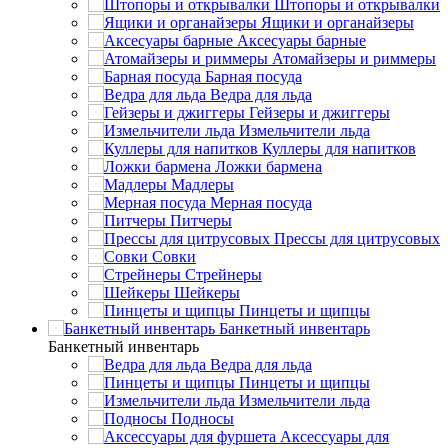
Штопоры и открывалки
Ящики и органайзеры
Аксесуары барные
Атомайзеры и риммеры
Барная посуда
Ведра для льда
Гейзеры и джиггеры
Измельчители льда
Куллеры для напитков
Ложки бармена
Мадлеры
Мерная посуда
Питчеры
Прессы для цитрусовых
Совки
Стрейнеры
Шейкеры
Пинцеты и щипцы
Банкетный инвентарь
Банкетный инвентарь
Ведра для льда
Пинцеты и щипцы
Измельчители льда
Подносы
Аксессуары для