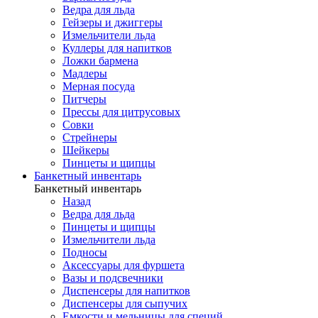
Ведра для льда
Гейзеры и джиггеры
Измельчители льда
Куллеры для напитков
Ложки бармена
Мадлеры
Мерная посуда
Питчеры
Прессы для цитрусовых
Совки
Стрейнеры
Шейкеры
Пинцеты и щипцы
Банкетный инвентарь
Банкетный инвентарь
Назад
Ведра для льда
Пинцеты и щипцы
Измельчители льда
Подносы
Аксессуары для фуршета
Вазы и подсвечники
Диспенсеры для напитков
Диспенсеры для сыпучих
Емкости и мельницы для специй