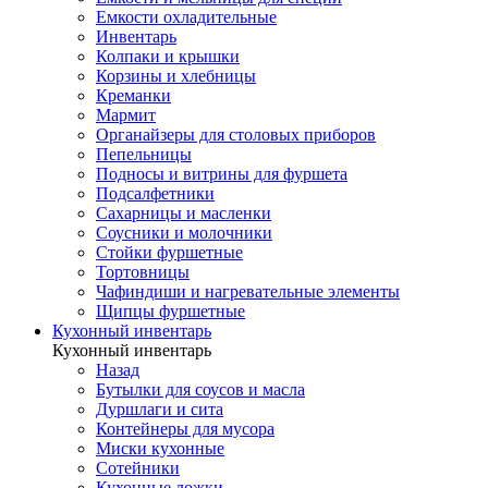
Емкости охладительные
Инвентарь
Колпаки и крышки
Корзины и хлебницы
Креманки
Мармит
Органайзеры для столовых приборов
Пепельницы
Подносы и витрины для фуршета
Подсалфетники
Сахарницы и масленки
Соусники и молочники
Стойки фуршетные
Тортовницы
Чафиндиши и нагревательные элементы
Щипцы фуршетные
Кухонный инвентарь
Кухонный инвентарь
Назад
Бутылки для соусов и масла
Дуршлаги и сита
Контейнеры для мусора
Миски кухонные
Сотейники
Кухонные ложки