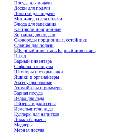
Посуда для подачи
Доски для подачи
Лопатки для подачи
Мини-ведра для подачи
Блюда для запекания
Кастрюли порционные
Корзины для подачи
Сковороды порционные, сотейники
Сланцы для подачи
Барный инвентарь
Назад
Барный инвентарь
Сифоны и капсулы
Штопоры и открывалки
Ящики и органайзеры
Аксесуары барные
Атомайзеры и риммеры
Барная посуда
Ведра для льда
Гейзеры и джиггеры
Измельчители льда
Куллеры для напитков
Ложки бармена
Мадлеры
Мерная посуда