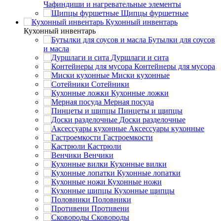
Чафиндиши и нагревательные элементы
Щипцы фуршетные
Кухонный инвентарь
Кухонный инвентарь
Бутылки для соусов
и масла
Дуршлаги и сита
Контейнеры для мусора
Миски кухонные
Сотейники
Кухонные ложки
Мерная посуда
Пинцеты и щипцы
Доски разделочные
Аксессуары кухонные
Гастроемкости
Кастрюли
Венчики
Кухонные вилки
Кухонные лопатки
Кухонные ножи
Кухонные щипцы
Половники
Противени
Сковороды