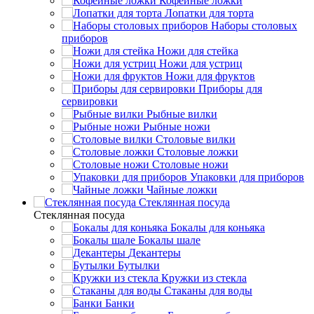
Кофейные ложки
Лопатки для торта
Наборы столовых
приборов
Ножи для стейка
Ножи для устриц
Ножи для фруктов
Приборы для
сервировки
Рыбные вилки
Рыбные ножи
Столовые вилки
Столовые ложки
Столовые ножи
Упаковки для приборов
Чайные ложки
Стеклянная посуда
Стеклянная посуда
Бокалы для коньяка
Бокалы шале
Декантеры
Бутылки
Кружки из стекла
Стаканы для воды
Банки