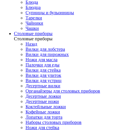
Блюда
Блюдца
Супницы и бульонницы
Тарелки
Чайники
Чашки
Cтоловые приборы
Cтоловые приборы
Назад
Вилки для лобстера
Вилки для пирожных
Ножи для масла
Палочки для еды
Вилки для стейка
Вилки для улиток
Вилки для устриц
Десертные вилки
Органайзеры для столовых приборов
Десертные ложки
Десертные ножи
Коктейльные ложки
Кофейные ложки
Лопатки для торта
Наборы столовых приборов
Ножи для стейка