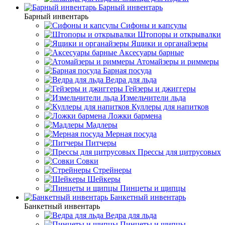
Барный инвентарь
Барный инвентарь
Сифоны и капсулы
Штопоры и открывалки
Ящики и органайзеры
Аксесуары барные
Атомайзеры и риммеры
Барная посуда
Ведра для льда
Гейзеры и джиггеры
Измельчители льда
Куллеры для напитков
Ложки бармена
Мадлеры
Мерная посуда
Питчеры
Прессы для цитрусовых
Совки
Стрейнеры
Шейкеры
Пинцеты и щипцы
Банкетный инвентарь
Банкетный инвентарь
Ведра для льда
Пинцеты и щипцы