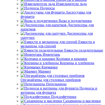
Измельчители льда
Подносы
Аксессуары для
фуршета
Вазы и подсвечники
Диспенсеры для
напитков
Диспенсеры для
сыпучих
Емкости и
мельницы для специй
Емкости охладительные
Инвентарь
Колпаки и крышки
Корзины и хлебницы
Креманки
Мармит
Органайзеры для столовых приборов
Пепельницы
Подносы и
витрины для фуршета
Подсалфетники
Сахарницы и масленки