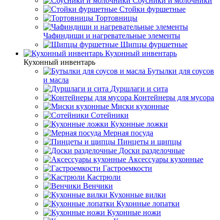
Соусники и молочники
Стойки фуршетные
Тортовницы
Чафиндиши и нагревательные элементы
Щипцы фуршетные
Кухонный инвентарь
Кухонный инвентарь
Бутылки для соусов
и масла
Дуршлаги и сита
Контейнеры для мусора
Миски кухонные
Сотейники
Кухонные ложки
Мерная посуда
Пинцеты и щипцы
Доски разделочные
Аксессуары кухонные
Гастроемкости
Кастрюли
Венчики
Кухонные вилки
Кухонные лопатки
Кухонные ножи