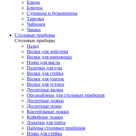
Блюда
Блюдца
Супницы и бульонницы
Тарелки
Чайники
Чашки
Cтоловые приборы
Cтоловые приборы
Назад
Вилки для лобстера
Вилки для пирожных
Ножи для масла
Палочки для еды
Вилки для стейка
Вилки для улиток
Вилки для устриц
Десертные вилки
Органайзеры для столовых приборов
Десертные ложки
Десертные ножи
Коктейльные ложки
Кофейные ложки
Лопатки для торта
Наборы столовых приборов
Ножи для стейка