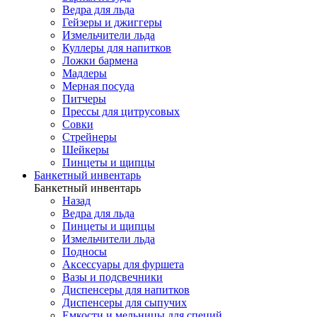
Ведра для льда
Гейзеры и джиггеры
Измельчители льда
Куллеры для напитков
Ложки бармена
Мадлеры
Мерная посуда
Питчеры
Прессы для цитрусовых
Совки
Стрейнеры
Шейкеры
Пинцеты и щипцы
Банкетный инвентарь
Банкетный инвентарь
Назад
Ведра для льда
Пинцеты и щипцы
Измельчители льда
Подносы
Аксессуары для фуршета
Вазы и подсвечники
Диспенсеры для напитков
Диспенсеры для сыпучих
Емкости и мельницы для специй