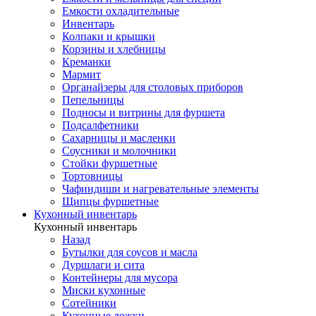
Емкости охладительные
Инвентарь
Колпаки и крышки
Корзины и хлебницы
Креманки
Мармит
Органайзеры для столовых приборов
Пепельницы
Подносы и витрины для фуршета
Подсалфетники
Сахарницы и масленки
Соусники и молочники
Стойки фуршетные
Тортовницы
Чафиндиши и нагревательные элементы
Щипцы фуршетные
Кухонный инвентарь
Кухонный инвентарь
Назад
Бутылки для соусов и масла
Дуршлаги и сита
Контейнеры для мусора
Миски кухонные
Сотейники
Кухонные ложки