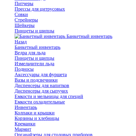
Питчеры
Прессы для цитрусовых
Совки
Стрейнеры
Шейкеры
Пинцеты и щипцы
Банкетный инвентарь
Назад
Банкетный инвентарь
Ведра для льда
Пинцеты и щипцы
Измельчители льда
Подносы
Аксессуары для фуршета
Вазы и подсвечники
Диспенсеры для напитков
Диспенсеры для сыпучих
Емкости и мельницы для специй
Емкости охладительные
Инвентарь
Колпаки и крышки
Корзины и хлебницы
Креманки
Мармит
Органайзеры для столовых приборов