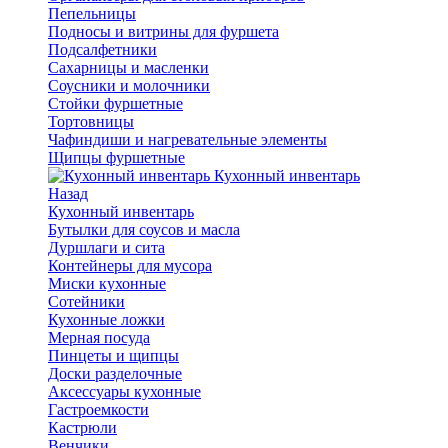
Пепельницы
Подносы и витрины для фуршета
Подсалфетники
Сахарницы и масленки
Соусники и молочники
Стойки фуршетные
Тортовницы
Чафиндиши и нагревательные элементы
Щипцы фуршетные
Кухонный инвентарь
Назад
Кухонный инвентарь
Бутылки для соусов и масла
Дуршлаги и сита
Контейнеры для мусора
Миски кухонные
Сотейники
Кухонные ложки
Мерная посуда
Пинцеты и щипцы
Доски разделочные
Аксессуары кухонные
Гастроемкости
Кастрюли
Венчики