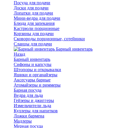
Посуда для подачи
Доски для подачи
Лопатки для подачи
Мини-ведра для подачи
Блюда для запекания
Кастрюли порционные
Корзины для подачи
Сковороды порционные, сотейники
Сланцы для подачи
Барный инвентарь
Назад
Барный инвентарь
Сифоны и капсулы
Штопоры и открывалки
Ящики и органайзеры
Аксесуары барные
Атомайзеры и риммеры
Барная посуда
Ведра для льда
Гейзеры и джиггеры
Измельчители льда
Куллеры для напитков
Ложки бармена
Мадлеры
Мерная посуда