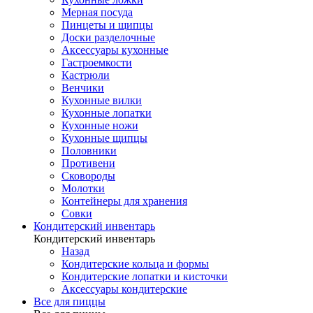
Мерная посуда
Пинцеты и щипцы
Доски разделочные
Аксессуары кухонные
Гастроемкости
Кастрюли
Венчики
Кухонные вилки
Кухонные лопатки
Кухонные ножи
Кухонные щипцы
Половники
Противени
Сковороды
Молотки
Контейнеры для хранения
Совки
Кондитерский инвентарь
Кондитерский инвентарь
Назад
Кондитерские кольца и формы
Кондитерские лопатки и кисточки
Аксессуары кондитерские
Все для пиццы