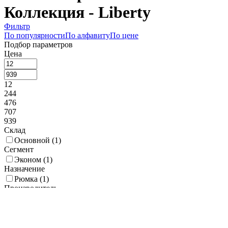
Коллекция - Liberty
Фильтр
По популярности
По алфавиту
По цене
Подбор параметров
Цена
12
244
476
707
939
Склад
Основной (
1
)
Сегмент
Эконом (
1
)
Назначение
Рюмка (
1
)
Производитель
LAV (
1
)
Коллекция
Architecte (
2
)
Balance (
2
)
Banquet (
1
)
Casablanca (
1
)
Elegance (
1
)
Epicure (
1
)
Eskale (
2
)
Etalon (
1
)
Glamour