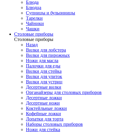
Блюда
Блюдца
Супницы и бульонницы
Тарелки
Чайники
Чашки
Cтоловые приборы
Cтоловые приборы
Назад
Вилки для лобстера
Вилки для пирожных
Ножи для масла
Палочки для еды
Вилки для стейка
Вилки для улиток
Вилки для устриц
Десертные вилки
Органайзеры для столовых приборов
Десертные ложки
Десертные ножи
Коктейльные ложки
Кофейные ложки
Лопатки для торта
Наборы столовых приборов
Ножи для стейка