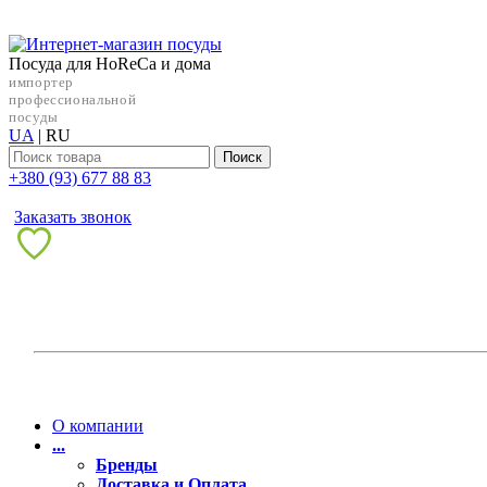
Посуда для HoReCa и дома
импортер
профессиональной
посуды
UA
|
RU
Поиск
+38‎0 (93) 677 88 83
Заказать звонок
О компании
...
Бренды
Доставка и Оплата