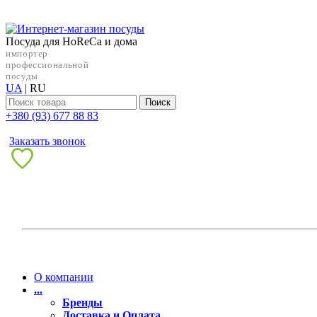
Посуда для HoReCa и дома
импортер
профессиональной
посуды
UA
|
RU
Поиск
+38‎0 (93) 677 88 83
Заказать звонок
О компании
...
Бренды
Доставка и Оплата