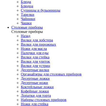
Блюда
Блюдца
Супницы и бульонницы
Тарелки
Чайники
Чашки
Cтоловые приборы
Cтоловые приборы
Назад
Вилки для лобстера
Вилки для пирожных
Ножи для масла
Палочки для еды
Вилки для стейка
Вилки для улиток
Вилки для устриц
Десертные вилки
Органайзеры для столовых приборов
Десертные ложки
Десертные ножи
Коктейльные ложки
Кофейные ложки
Лопатки для торта
Наборы столовых приборов
Ножи для стейка