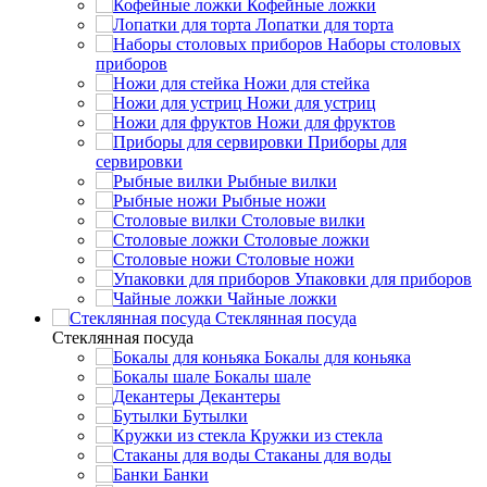
Кофейные ложки
Лопатки для торта
Наборы столовых
приборов
Ножи для стейка
Ножи для устриц
Ножи для фруктов
Приборы для
сервировки
Рыбные вилки
Рыбные ножи
Столовые вилки
Столовые ложки
Столовые ножи
Упаковки для приборов
Чайные ложки
Стеклянная посуда
Стеклянная посуда
Бокалы для коньяка
Бокалы шале
Декантеры
Бутылки
Кружки из стекла
Стаканы для воды
Банки