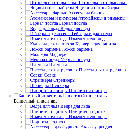
Штопоры и открывалки
Ящики и органайзеры
Аксесуары барные
Атомайзеры и риммеры
Барная посуда
Ведра для льда
Гейзеры и джиггеры
Измельчители льда
Куллеры для напитков
Ложки бармена
Мадлеры
Мерная посуда
Питчеры
Прессы для цитрусовых
Совки
Стрейнеры
Шейкеры
Пинцеты и щипцы
Банкетный инвентарь
Банкетный инвентарь
Ведра для льда
Пинцеты и щипцы
Измельчители льда
Подносы
Аксессуары для