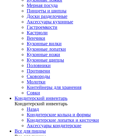
Мерная посуда
Пинцеты и щипцы
Доски разделочные
Аксессуары кухонные
Гастроемкости
Кастрюли
Венчики
Кухонные вилки
Кухонные лопатки
Кухонные ножи
Кухонные щипцы
Половники
Противени
Сковороды
Молотки
Контейнеры для хранения
Совки
Кондитерский инвентарь
Кондитерский инвентарь
Назад
Кондитерские кольца и формы
Кондитерские лопатки и кисточки
Аксессуары кондитерские
Все для пиццы