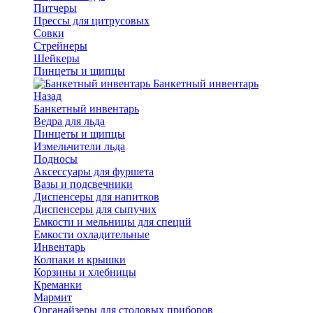
Питчеры
Прессы для цитрусовых
Совки
Стрейнеры
Шейкеры
Пинцеты и щипцы
Банкетный инвентарь
Назад
Банкетный инвентарь
Ведра для льда
Пинцеты и щипцы
Измельчители льда
Подносы
Аксессуары для фуршета
Вазы и подсвечники
Диспенсеры для напитков
Диспенсеры для сыпучих
Емкости и мельницы для специй
Емкости охладительные
Инвентарь
Колпаки и крышки
Корзины и хлебницы
Креманки
Мармит
Органайзеры для столовых приборов