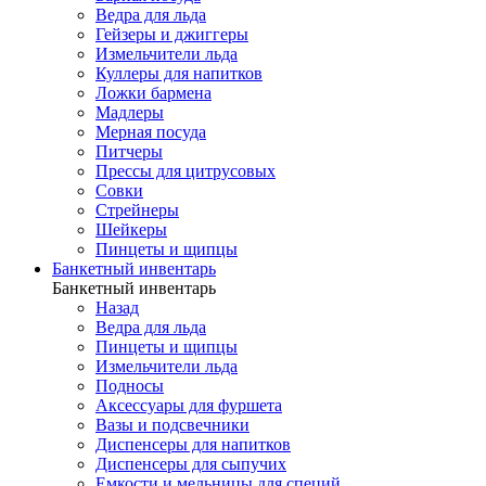
Ведра для льда
Гейзеры и джиггеры
Измельчители льда
Куллеры для напитков
Ложки бармена
Мадлеры
Мерная посуда
Питчеры
Прессы для цитрусовых
Совки
Стрейнеры
Шейкеры
Пинцеты и щипцы
Банкетный инвентарь
Банкетный инвентарь
Назад
Ведра для льда
Пинцеты и щипцы
Измельчители льда
Подносы
Аксессуары для фуршета
Вазы и подсвечники
Диспенсеры для напитков
Диспенсеры для сыпучих
Емкости и мельницы для специй