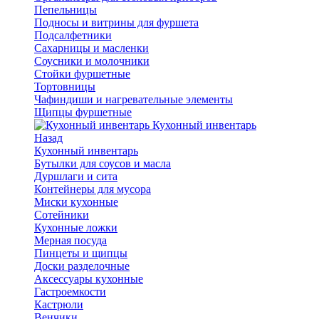
Пепельницы
Подносы и витрины для фуршета
Подсалфетники
Сахарницы и масленки
Соусники и молочники
Стойки фуршетные
Тортовницы
Чафиндиши и нагревательные элементы
Щипцы фуршетные
Кухонный инвентарь
Назад
Кухонный инвентарь
Бутылки для соусов и масла
Дуршлаги и сита
Контейнеры для мусора
Миски кухонные
Сотейники
Кухонные ложки
Мерная посуда
Пинцеты и щипцы
Доски разделочные
Аксессуары кухонные
Гастроемкости
Кастрюли
Венчики