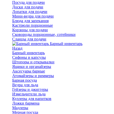
Посуда для подачи
Доски для подачи
Лопатки для подачи
Мини-ведра для подачи
Блюда для запекания
Кастрюли порционные
Корзины для подачи
Сковороды порционные, сотейники
Сланцы для подачи
Барный инвентарь
Назад
Барный инвентарь
Сифоны и капсулы
Штопоры и открывалки
Ящики и органайзеры
Аксесуары барные
Атомайзеры и риммеры
Барная посуда
Ведра для льда
Гейзеры и джиггеры
Измельчители льда
Куллеры для напитков
Ложки бармена
Мадлеры
Мерная посуда