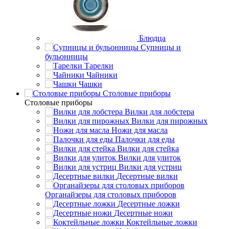
Блюдца
Супницы и
бульонницы
Тарелки
Чайники
Чашки
Cтоловые приборы
Cтоловые приборы
Вилки для лобстера
Вилки для пирожных
Ножи для масла
Палочки для еды
Вилки для стейка
Вилки для улиток
Вилки для устриц
Десертные вилки
Органайзеры для столовых приборов
Десертные ложки
Десертные ножи
Коктейльные ложки