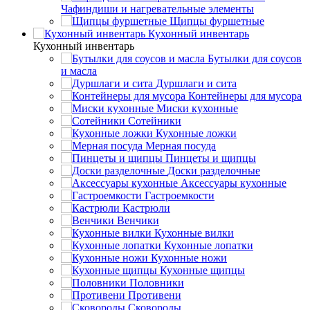
Чафиндиши и нагревательные элементы
Щипцы фуршетные
Кухонный инвентарь
Кухонный инвентарь
Бутылки для соусов
и масла
Дуршлаги и сита
Контейнеры для мусора
Миски кухонные
Сотейники
Кухонные ложки
Мерная посуда
Пинцеты и щипцы
Доски разделочные
Аксессуары кухонные
Гастроемкости
Кастрюли
Венчики
Кухонные вилки
Кухонные лопатки
Кухонные ножи
Кухонные щипцы
Половники
Противени
Сковороды