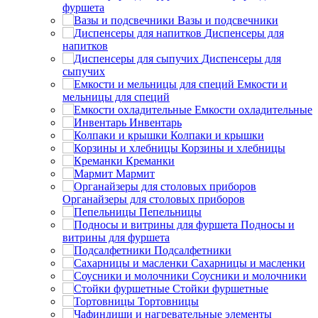
фуршета
Вазы и подсвечники
Диспенсеры для
напитков
Диспенсеры для
сыпучих
Емкости и
мельницы для специй
Емкости охладительные
Инвентарь
Колпаки и крышки
Корзины и хлебницы
Креманки
Мармит
Органайзеры для столовых приборов
Пепельницы
Подносы и
витрины для фуршета
Подсалфетники
Сахарницы и масленки
Соусники и молочники
Стойки фуршетные
Тортовницы