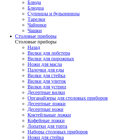
Блюда
Блюдца
Супницы и бульонницы
Тарелки
Чайники
Чашки
Cтоловые приборы
Cтоловые приборы
Назад
Вилки для лобстера
Вилки для пирожных
Ножи для масла
Палочки для еды
Вилки для стейка
Вилки для улиток
Вилки для устриц
Десертные вилки
Органайзеры для столовых приборов
Десертные ложки
Десертные ножи
Коктейльные ложки
Кофейные ложки
Лопатки для торта
Наборы столовых приборов
Ножи для стейка