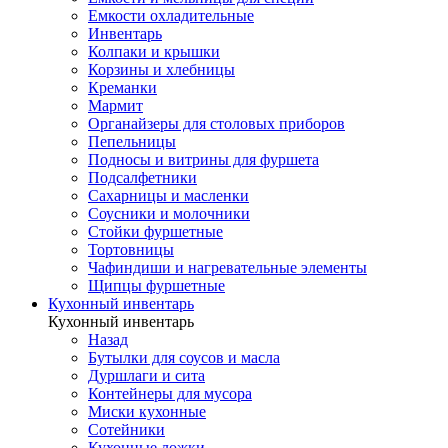
Емкости охладительные
Инвентарь
Колпаки и крышки
Корзины и хлебницы
Креманки
Мармит
Органайзеры для столовых приборов
Пепельницы
Подносы и витрины для фуршета
Подсалфетники
Сахарницы и масленки
Соусники и молочники
Стойки фуршетные
Тортовницы
Чафиндиши и нагревательные элементы
Щипцы фуршетные
Кухонный инвентарь
Кухонный инвентарь
Назад
Бутылки для соусов и масла
Дуршлаги и сита
Контейнеры для мусора
Миски кухонные
Сотейники
Кухонные ложки