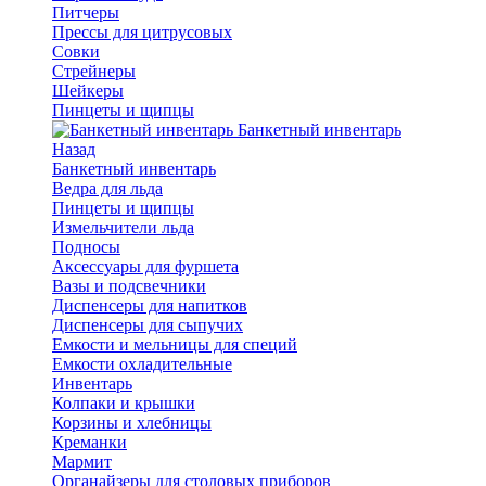
Питчеры
Прессы для цитрусовых
Совки
Стрейнеры
Шейкеры
Пинцеты и щипцы
Банкетный инвентарь
Назад
Банкетный инвентарь
Ведра для льда
Пинцеты и щипцы
Измельчители льда
Подносы
Аксессуары для фуршета
Вазы и подсвечники
Диспенсеры для напитков
Диспенсеры для сыпучих
Емкости и мельницы для специй
Емкости охладительные
Инвентарь
Колпаки и крышки
Корзины и хлебницы
Креманки
Мармит
Органайзеры для столовых приборов