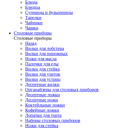
Блюда
Блюдца
Супницы и бульонницы
Тарелки
Чайники
Чашки
Cтоловые приборы
Cтоловые приборы
Назад
Вилки для лобстера
Вилки для пирожных
Ножи для масла
Палочки для еды
Вилки для стейка
Вилки для улиток
Вилки для устриц
Десертные вилки
Органайзеры для столовых приборов
Десертные ложки
Десертные ножи
Коктейльные ложки
Кофейные ложки
Лопатки для торта
Наборы столовых приборов
Ножи для стейка