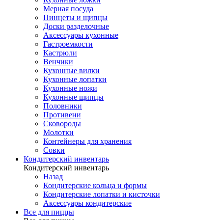
Мерная посуда
Пинцеты и щипцы
Доски разделочные
Аксессуары кухонные
Гастроемкости
Кастрюли
Венчики
Кухонные вилки
Кухонные лопатки
Кухонные ножи
Кухонные щипцы
Половники
Противени
Сковороды
Молотки
Контейнеры для хранения
Совки
Кондитерский инвентарь
Кондитерский инвентарь
Назад
Кондитерские кольца и формы
Кондитерские лопатки и кисточки
Аксессуары кондитерские
Все для пиццы