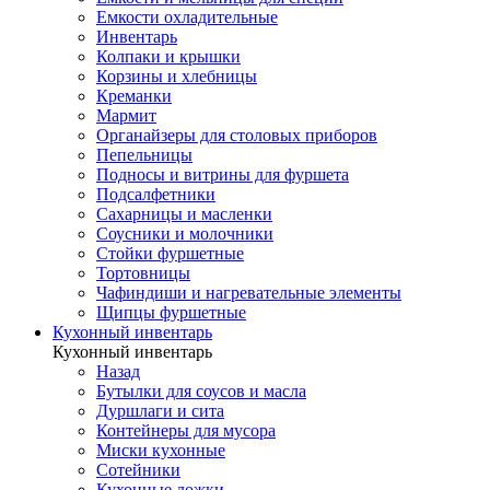
Емкости охладительные
Инвентарь
Колпаки и крышки
Корзины и хлебницы
Креманки
Мармит
Органайзеры для столовых приборов
Пепельницы
Подносы и витрины для фуршета
Подсалфетники
Сахарницы и масленки
Соусники и молочники
Стойки фуршетные
Тортовницы
Чафиндиши и нагревательные элементы
Щипцы фуршетные
Кухонный инвентарь
Кухонный инвентарь
Назад
Бутылки для соусов и масла
Дуршлаги и сита
Контейнеры для мусора
Миски кухонные
Сотейники
Кухонные ложки