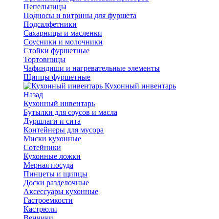
Пепельницы
Подносы и витрины для фуршета
Подсалфетники
Сахарницы и масленки
Соусники и молочники
Стойки фуршетные
Тортовницы
Чафиндиши и нагревательные элементы
Щипцы фуршетные
Кухонный инвентарь
Назад
Кухонный инвентарь
Бутылки для соусов и масла
Дуршлаги и сита
Контейнеры для мусора
Миски кухонные
Сотейники
Кухонные ложки
Мерная посуда
Пинцеты и щипцы
Доски разделочные
Аксессуары кухонные
Гастроемкости
Кастрюли
Венчики