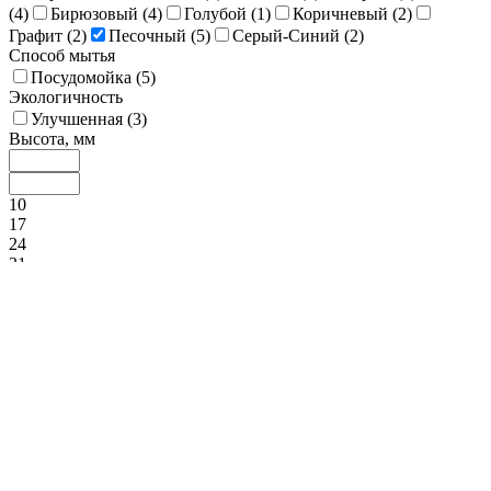
(
4
)
Бирюзовый (
4
)
Голубой (
1
)
Коричневый (
2
)
Графит (
2
)
Песочный (
5
)
Серый-Синий (
2
)
Способ мытья
Посудомойка (
5
)
Экологичность
Улучшенная (
3
)
Высота, мм
10
17
24
31
38
Покрытие (Декор)
Глазурь реактивная (
1
)
Диаметр, мм
220
250
280
310
340