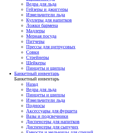
Ведра для льда
Гейзеры и джиггеры
Измельчители льда
Куллеры для напитков
Ложки бармена
Мадлеры
Мерная посуда
Питчеры
Прессы для цитрусовых
Совки
Стрейнеры
Шейкеры
Пинцеты и щипцы
Банкетный инвентарь
Банкетный инвентарь
Назад
Ведра для льда
Пинцеты и щипцы
Измельчители льда
Подносы
Аксессуары для фуршета
Вазы и подсвечники
Диспенсеры для напитков
Диспенсеры для сыпучих
Емкости и мельницы для специй