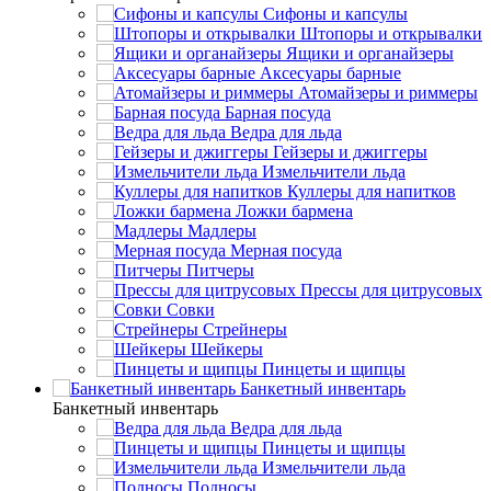
Сифоны и капсулы
Штопоры и открывалки
Ящики и органайзеры
Аксесуары барные
Атомайзеры и риммеры
Барная посуда
Ведра для льда
Гейзеры и джиггеры
Измельчители льда
Куллеры для напитков
Ложки бармена
Мадлеры
Мерная посуда
Питчеры
Прессы для цитрусовых
Совки
Стрейнеры
Шейкеры
Пинцеты и щипцы
Банкетный инвентарь
Банкетный инвентарь
Ведра для льда
Пинцеты и щипцы
Измельчители льда
Подносы