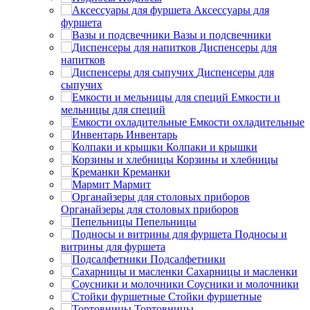
Аксессуары для
фуршета
Вазы и подсвечники
Диспенсеры для
напитков
Диспенсеры для
сыпучих
Емкости и
мельницы для специй
Емкости охладительные
Инвентарь
Колпаки и крышки
Корзины и хлебницы
Креманки
Мармит
Органайзеры для столовых приборов
Пепельницы
Подносы и
витрины для фуршета
Подсалфетники
Сахарницы и масленки
Соусники и молочники
Стойки фуршетные
Тортовницы