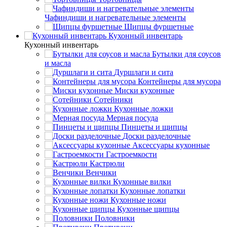
Чафиндиши и нагревательные элементы
Щипцы фуршетные
Кухонный инвентарь
Кухонный инвентарь
Бутылки для соусов
и масла
Дуршлаги и сита
Контейнеры для мусора
Миски кухонные
Сотейники
Кухонные ложки
Мерная посуда
Пинцеты и щипцы
Доски разделочные
Аксессуары кухонные
Гастроемкости
Кастрюли
Венчики
Кухонные вилки
Кухонные лопатки
Кухонные ножи
Кухонные щипцы
Половники