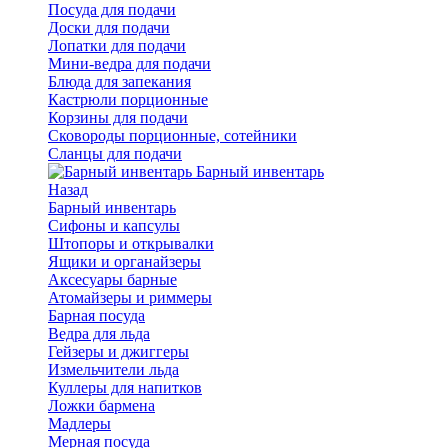
Посуда для подачи
Доски для подачи
Лопатки для подачи
Мини-ведра для подачи
Блюда для запекания
Кастрюли порционные
Корзины для подачи
Сковороды порционные, сотейники
Сланцы для подачи
Барный инвентарь
Назад
Барный инвентарь
Сифоны и капсулы
Штопоры и открывалки
Ящики и органайзеры
Аксесуары барные
Атомайзеры и риммеры
Барная посуда
Ведра для льда
Гейзеры и джиггеры
Измельчители льда
Куллеры для напитков
Ложки бармена
Мадлеры
Мерная посуда