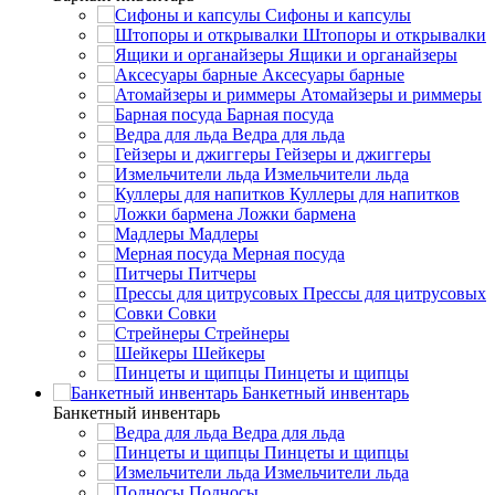
Сифоны и капсулы
Штопоры и открывалки
Ящики и органайзеры
Аксесуары барные
Атомайзеры и риммеры
Барная посуда
Ведра для льда
Гейзеры и джиггеры
Измельчители льда
Куллеры для напитков
Ложки бармена
Мадлеры
Мерная посуда
Питчеры
Прессы для цитрусовых
Совки
Стрейнеры
Шейкеры
Пинцеты и щипцы
Банкетный инвентарь
Банкетный инвентарь
Ведра для льда
Пинцеты и щипцы
Измельчители льда
Подносы