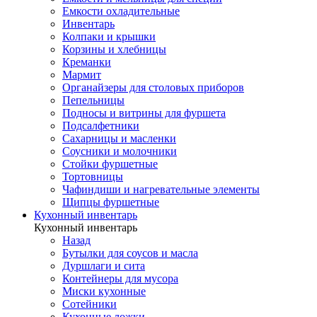
Емкости охладительные
Инвентарь
Колпаки и крышки
Корзины и хлебницы
Креманки
Мармит
Органайзеры для столовых приборов
Пепельницы
Подносы и витрины для фуршета
Подсалфетники
Сахарницы и масленки
Соусники и молочники
Стойки фуршетные
Тортовницы
Чафиндиши и нагревательные элементы
Щипцы фуршетные
Кухонный инвентарь
Кухонный инвентарь
Назад
Бутылки для соусов и масла
Дуршлаги и сита
Контейнеры для мусора
Миски кухонные
Сотейники
Кухонные ложки