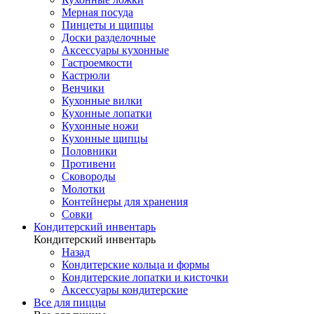
Мерная посуда
Пинцеты и щипцы
Доски разделочные
Аксессуары кухонные
Гастроемкости
Кастрюли
Венчики
Кухонные вилки
Кухонные лопатки
Кухонные ножи
Кухонные щипцы
Половники
Противени
Сковороды
Молотки
Контейнеры для хранения
Совки
Кондитерский инвентарь
Кондитерский инвентарь
Назад
Кондитерские кольца и формы
Кондитерские лопатки и кисточки
Аксессуары кондитерские
Все для пиццы