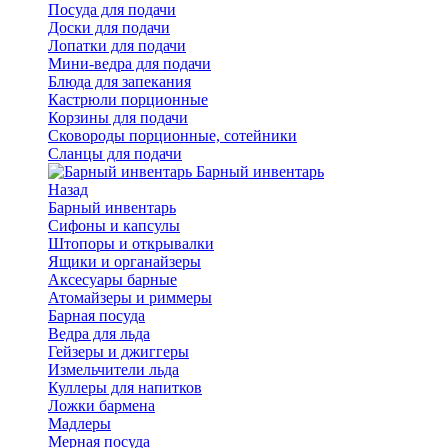
Посуда для подачи
Доски для подачи
Лопатки для подачи
Мини-ведра для подачи
Блюда для запекания
Кастрюли порционные
Корзины для подачи
Сковороды порционные, сотейники
Сланцы для подачи
Барный инвентарь
Назад
Барный инвентарь
Сифоны и капсулы
Штопоры и открывалки
Ящики и органайзеры
Аксесуары барные
Атомайзеры и риммеры
Барная посуда
Ведра для льда
Гейзеры и джиггеры
Измельчители льда
Куллеры для напитков
Ложки бармена
Мадлеры
Мерная посуда