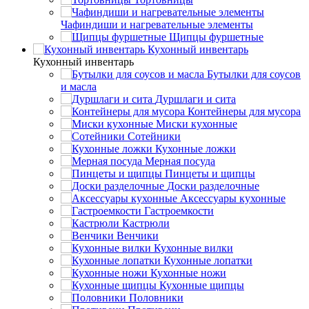
Чафиндиши и нагревательные элементы
Щипцы фуршетные
Кухонный инвентарь
Кухонный инвентарь
Бутылки для соусов
и масла
Дуршлаги и сита
Контейнеры для мусора
Миски кухонные
Сотейники
Кухонные ложки
Мерная посуда
Пинцеты и щипцы
Доски разделочные
Аксессуары кухонные
Гастроемкости
Кастрюли
Венчики
Кухонные вилки
Кухонные лопатки
Кухонные ножи
Кухонные щипцы
Половники