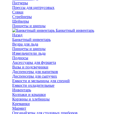
Питчеры
Прессы для цитрусовых
Совки
Стрейнеры
Шейкеры
Пинцеты и щипцы
Банкетный инвентарь
Назад
Банкетный инвентарь
Ведра для льда
Пинцеты и щипцы
Измельчители льда
Подносы
Аксессуары для фуршета
Вазы и подсвечники
Диспенсеры для напитков
Диспенсеры для сыпучих
Емкости и мельницы для специй
Емкости охладительные
Инвентарь
Колпаки и крышки
Корзины и хлебницы
Креманки
Мармит
Органайзеры для столовых приборов