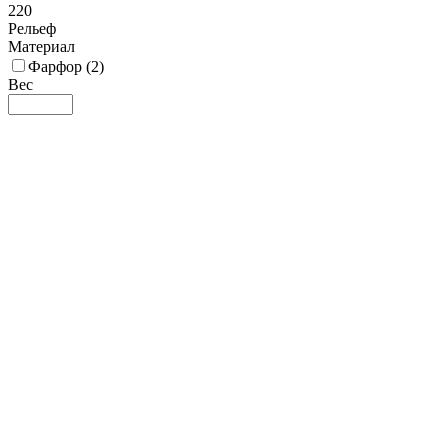
220
Рельеф
Материал
Фарфор (
2
)
Вес
0.08
91.08
182.08
274.08
365
Цвет
Белый Айвори - Слоновая кость (
1
)
Бирюзовый (
1
)
Способ мытья
Посудомойка (
2
)
Экологичность
Стандартная (
1
)
Улучшенная (
1
)
Высота, мм
14
17
20