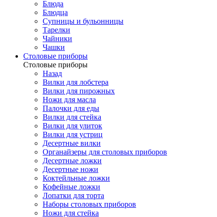
Блюда
Блюдца
Супницы и бульонницы
Тарелки
Чайники
Чашки
Cтоловые приборы
Cтоловые приборы
Назад
Вилки для лобстера
Вилки для пирожных
Ножи для масла
Палочки для еды
Вилки для стейка
Вилки для улиток
Вилки для устриц
Десертные вилки
Органайзеры для столовых приборов
Десертные ложки
Десертные ножи
Коктейльные ложки
Кофейные ложки
Лопатки для торта
Наборы столовых приборов
Ножи для стейка