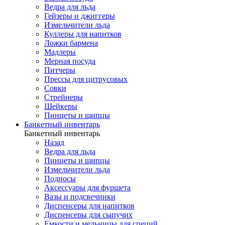
Ведра для льда
Гейзеры и джиггеры
Измельчители льда
Куллеры для напитков
Ложки бармена
Мадлеры
Мерная посуда
Питчеры
Прессы для цитрусовых
Совки
Стрейнеры
Шейкеры
Пинцеты и щипцы
Банкетный инвентарь
Банкетный инвентарь
Назад
Ведра для льда
Пинцеты и щипцы
Измельчители льда
Подносы
Аксессуары для фуршета
Вазы и подсвечники
Диспенсеры для напитков
Диспенсеры для сыпучих
Емкости и мельницы для специй