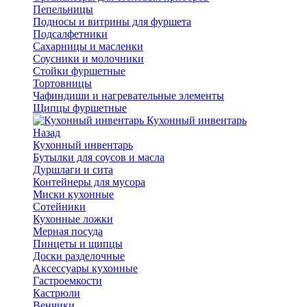
Пепельницы
Подносы и витрины для фуршета
Подсалфетники
Сахарницы и масленки
Соусники и молочники
Стойки фуршетные
Тортовницы
Чафиндиши и нагревательные элементы
Щипцы фуршетные
Кухонный инвентарь
Назад
Кухонный инвентарь
Бутылки для соусов и масла
Дуршлаги и сита
Контейнеры для мусора
Миски кухонные
Сотейники
Кухонные ложки
Мерная посуда
Пинцеты и щипцы
Доски разделочные
Аксессуары кухонные
Гастроемкости
Кастрюли
Венчики