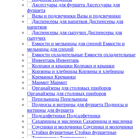
Аксессуары для
фуршета
Вазы и подсвечники
Диспенсеры для
напитков
Диспенсеры для
сыпучих
Емкости и
мельницы для специй
Емкости охладительные
Инвентарь
Колпаки и крышки
Корзины и хлебницы
Креманки
Мармит
Органайзеры для столовых приборов
Пепельницы
Подносы и
витрины для фуршета
Подсалфетники
Сахарницы и масленки
Соусники и молочники
Стойки фуршетные
Тортовницы