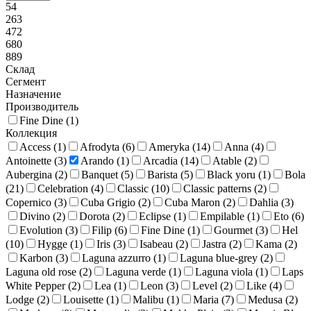
54
263
472
680
889
Склад
Сегмент
Назначение
Производитель
Fine Dine (
1
)
Коллекция
Access (
1
)
Afrodyta (
6
)
Ameryka (
14
)
Anna (
4
)
Antoinette (
3
)
Arando (
1
)
Arcadia (
14
)
Atable (
2
)
Aubergina (
2
)
Banquet (
5
)
Barista (
5
)
Black yoru (
1
)
Bola
(
21
)
Celebration (
4
)
Classic (
10
)
Classic patterns (
2
)
Copernico (
3
)
Cuba Grigio (
2
)
Cuba Maron (
2
)
Dahlia (
3
)
Divino (
2
)
Dorota (
2
)
Eclipse (
1
)
Empilable (
1
)
Eto (
6
)
Evolution (
3
)
Filip (
6
)
Fine Dine (
1
)
Gourmet (
3
)
Hel
(
10
)
Hygge (
1
)
Iris (
3
)
Isabeau (
2
)
Jastra (
2
)
Kama (
2
)
Karbon (
3
)
Laguna azzurro (
1
)
Laguna blue-grey (
2
)
Laguna old rose (
2
)
Laguna verde (
1
)
Laguna viola (
1
)
Laps
White Pepper (
2
)
Lea (
1
)
Leon (
3
)
Level (
2
)
Like (
4
)
Lodge (
2
)
Louisette (
1
)
Malibu (
1
)
Maria (
7
)
Medusa (
2
)