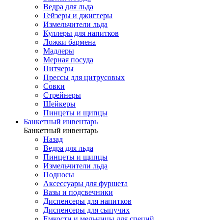
Ведра для льда
Гейзеры и джиггеры
Измельчители льда
Куллеры для напитков
Ложки бармена
Мадлеры
Мерная посуда
Питчеры
Прессы для цитрусовых
Совки
Стрейнеры
Шейкеры
Пинцеты и щипцы
Банкетный инвентарь
Банкетный инвентарь
Назад
Ведра для льда
Пинцеты и щипцы
Измельчители льда
Подносы
Аксессуары для фуршета
Вазы и подсвечники
Диспенсеры для напитков
Диспенсеры для сыпучих
Емкости и мельницы для специй