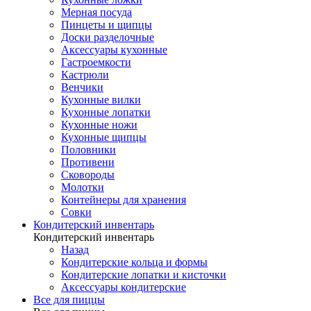
Мерная посуда
Пинцеты и щипцы
Доски разделочные
Аксессуары кухонные
Гастроемкости
Кастрюли
Венчики
Кухонные вилки
Кухонные лопатки
Кухонные ножи
Кухонные щипцы
Половники
Противени
Сковороды
Молотки
Контейнеры для хранения
Совки
Кондитерский инвентарь
Кондитерский инвентарь
Назад
Кондитерские кольца и формы
Кондитерские лопатки и кисточки
Аксессуары кондитерские
Все для пиццы