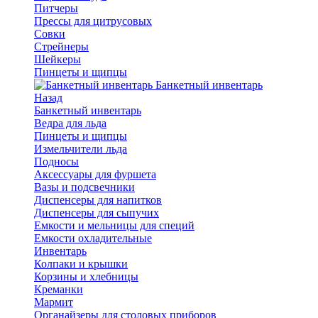
Питчеры
Прессы для цитрусовых
Совки
Стрейнеры
Шейкеры
Пинцеты и щипцы
Банкетный инвентарь
Назад
Банкетный инвентарь
Ведра для льда
Пинцеты и щипцы
Измельчители льда
Подносы
Аксессуары для фуршета
Вазы и подсвечники
Диспенсеры для напитков
Диспенсеры для сыпучих
Емкости и мельницы для специй
Емкости охладительные
Инвентарь
Колпаки и крышки
Корзины и хлебницы
Креманки
Мармит
Органайзеры для столовых приборов