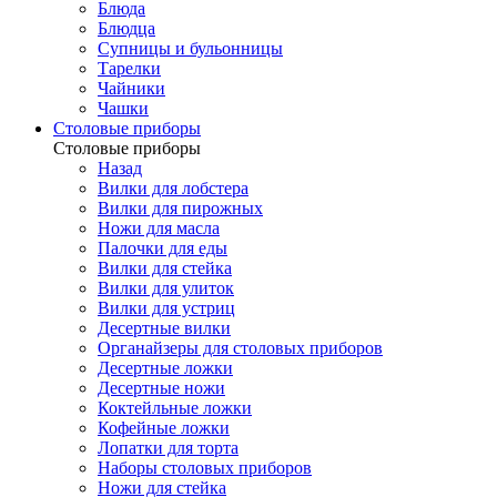
Блюда
Блюдца
Супницы и бульонницы
Тарелки
Чайники
Чашки
Cтоловые приборы
Cтоловые приборы
Назад
Вилки для лобстера
Вилки для пирожных
Ножи для масла
Палочки для еды
Вилки для стейка
Вилки для улиток
Вилки для устриц
Десертные вилки
Органайзеры для столовых приборов
Десертные ложки
Десертные ножи
Коктейльные ложки
Кофейные ложки
Лопатки для торта
Наборы столовых приборов
Ножи для стейка