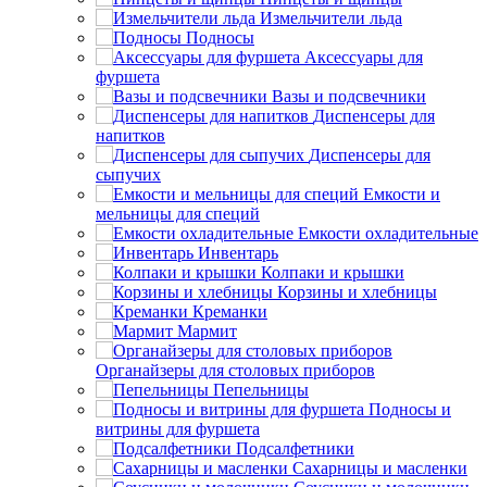
Измельчители льда
Подносы
Аксессуары для
фуршета
Вазы и подсвечники
Диспенсеры для
напитков
Диспенсеры для
сыпучих
Емкости и
мельницы для специй
Емкости охладительные
Инвентарь
Колпаки и крышки
Корзины и хлебницы
Креманки
Мармит
Органайзеры для столовых приборов
Пепельницы
Подносы и
витрины для фуршета
Подсалфетники
Сахарницы и масленки