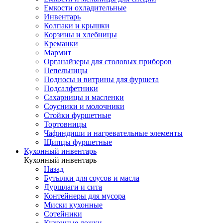
Емкости охладительные
Инвентарь
Колпаки и крышки
Корзины и хлебницы
Креманки
Мармит
Органайзеры для столовых приборов
Пепельницы
Подносы и витрины для фуршета
Подсалфетники
Сахарницы и масленки
Соусники и молочники
Стойки фуршетные
Тортовницы
Чафиндиши и нагревательные элементы
Щипцы фуршетные
Кухонный инвентарь
Кухонный инвентарь
Назад
Бутылки для соусов и масла
Дуршлаги и сита
Контейнеры для мусора
Миски кухонные
Сотейники
Кухонные ложки