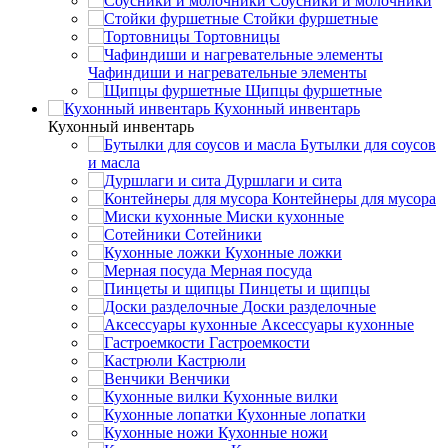
Соусники и молочники
Стойки фуршетные
Тортовницы
Чафиндиши и нагревательные элементы
Щипцы фуршетные
Кухонный инвентарь
Кухонный инвентарь
Бутылки для соусов
и масла
Дуршлаги и сита
Контейнеры для мусора
Миски кухонные
Сотейники
Кухонные ложки
Мерная посуда
Пинцеты и щипцы
Доски разделочные
Аксессуары кухонные
Гастроемкости
Кастрюли
Венчики
Кухонные вилки
Кухонные лопатки
Кухонные ножи