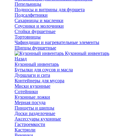
Пепельницы
Подносы и витрины для фуршета
Подсалфетники
Сахарницы и масленки
Соусники и молочники
Стойки фуршетные
Тортовницы
Чафиндиши и нагревательные элементы
Щипцы фуршетные
Кухонный инвентарь
Назад
Кухонный инвентарь
Бутылки для соусов и масла
Дуршлаги и сита
Контейнеры для мусора
Миски кухонные
Сотейники
Кухонные ложки
Мерная посуда
Пинцеты и щипцы
Доски разделочные
Аксессуары кухонные
Гастроемкости
Кастрюли
Венчики