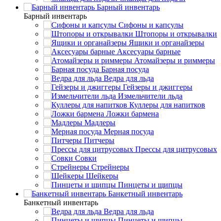
Барный инвентарь
Барный инвентарь
Сифоны и капсулы
Штопоры и открывалки
Ящики и органайзеры
Аксесуары барные
Атомайзеры и риммеры
Барная посуда
Ведра для льда
Гейзеры и джиггеры
Измельчители льда
Куллеры для напитков
Ложки бармена
Мадлеры
Мерная посуда
Питчеры
Прессы для цитрусовых
Совки
Стрейнеры
Шейкеры
Пинцеты и щипцы
Банкетный инвентарь
Банкетный инвентарь
Ведра для льда
Пинцеты и щипцы