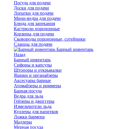
Посуда для подачи
Доски для подачи
Лопатки для подачи
Мини-ведра для подачи
Блюда для запекания
Кастрюли порционные
Корзины для подачи
Сковороды порционные, сотейники
Сланцы для подачи
Барный инвентарь
Назад
Барный инвентарь
Сифоны и капсулы
Штопоры и открывалки
Ящики и органайзеры
Аксесуары барные
Атомайзеры и риммеры
Барная посуда
Ведра для льда
Гейзеры и джиггеры
Измельчители льда
Куллеры для напитков
Ложки бармена
Мадлеры
Мерная посуда