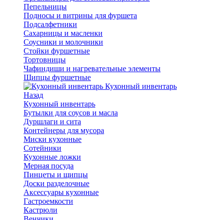
Пепельницы
Подносы и витрины для фуршета
Подсалфетники
Сахарницы и масленки
Соусники и молочники
Стойки фуршетные
Тортовницы
Чафиндиши и нагревательные элементы
Щипцы фуршетные
Кухонный инвентарь
Назад
Кухонный инвентарь
Бутылки для соусов и масла
Дуршлаги и сита
Контейнеры для мусора
Миски кухонные
Сотейники
Кухонные ложки
Мерная посуда
Пинцеты и щипцы
Доски разделочные
Аксессуары кухонные
Гастроемкости
Кастрюли
Венчики