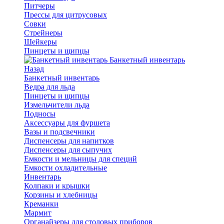
Питчеры
Прессы для цитрусовых
Совки
Стрейнеры
Шейкеры
Пинцеты и щипцы
Банкетный инвентарь
Назад
Банкетный инвентарь
Ведра для льда
Пинцеты и щипцы
Измельчители льда
Подносы
Аксессуары для фуршета
Вазы и подсвечники
Диспенсеры для напитков
Диспенсеры для сыпучих
Емкости и мельницы для специй
Емкости охладительные
Инвентарь
Колпаки и крышки
Корзины и хлебницы
Креманки
Мармит
Органайзеры для столовых приборов