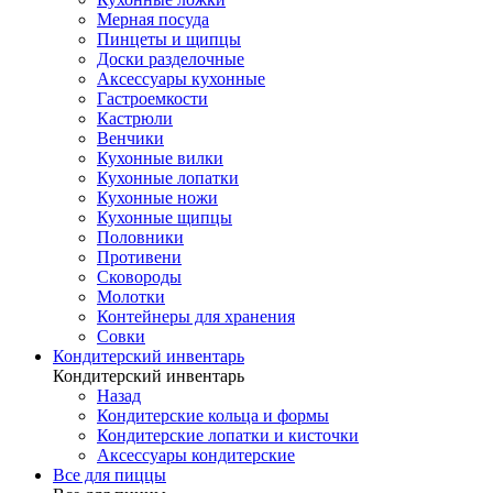
Мерная посуда
Пинцеты и щипцы
Доски разделочные
Аксессуары кухонные
Гастроемкости
Кастрюли
Венчики
Кухонные вилки
Кухонные лопатки
Кухонные ножи
Кухонные щипцы
Половники
Противени
Сковороды
Молотки
Контейнеры для хранения
Совки
Кондитерский инвентарь
Кондитерский инвентарь
Назад
Кондитерские кольца и формы
Кондитерские лопатки и кисточки
Аксессуары кондитерские
Все для пиццы