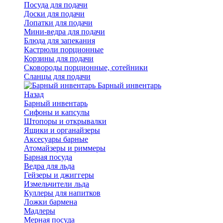
Посуда для подачи
Доски для подачи
Лопатки для подачи
Мини-ведра для подачи
Блюда для запекания
Кастрюли порционные
Корзины для подачи
Сковороды порционные, сотейники
Сланцы для подачи
Барный инвентарь
Назад
Барный инвентарь
Сифоны и капсулы
Штопоры и открывалки
Ящики и органайзеры
Аксесуары барные
Атомайзеры и риммеры
Барная посуда
Ведра для льда
Гейзеры и джиггеры
Измельчители льда
Куллеры для напитков
Ложки бармена
Мадлеры
Мерная посуда