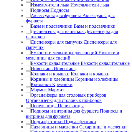
Измельчители льда
Подносы
Аксессуары для
фуршета
Вазы и подсвечники
Диспенсеры для
напитков
Диспенсеры для
сыпучих
Емкости и
мельницы для специй
Емкости охладительные
Инвентарь
Колпаки и крышки
Корзины и хлебницы
Креманки
Мармит
Органайзеры для столовых приборов
Пепельницы
Подносы и
витрины для фуршета
Подсалфетники
Сахарницы и масленки