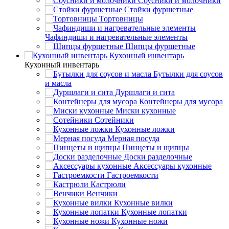
Соусники и молочники
Стойки фуршетные
Тортовницы
Чафиндиши и нагревательные элементы
Щипцы фуршетные
Кухонный инвентарь
Кухонный инвентарь
Бутылки для соусов
и масла
Дуршлаги и сита
Контейнеры для мусора
Миски кухонные
Сотейники
Кухонные ложки
Мерная посуда
Пинцеты и щипцы
Доски разделочные
Аксессуары кухонные
Гастроемкости
Кастрюли
Венчики
Кухонные вилки
Кухонные лопатки
Кухонные ножи