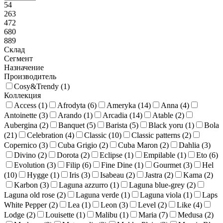
54
263
472
680
889
Склад
Сегмент
Назначение
Производитель
Cosy&Trendy (
1
)
Коллекция
Access (
1
)
Afrodyta (
6
)
Ameryka (
14
)
Anna (
4
)
Antoinette (
3
)
Arando (
1
)
Arcadia (
14
)
Atable (
2
)
Aubergina (
2
)
Banquet (
5
)
Barista (
5
)
Black yoru (
1
)
Bola
(
21
)
Celebration (
4
)
Classic (
10
)
Classic patterns (
2
)
Copernico (
3
)
Cuba Grigio (
2
)
Cuba Maron (
2
)
Dahlia (
3
)
Divino (
2
)
Dorota (
2
)
Eclipse (
1
)
Empilable (
1
)
Eto (
6
)
Evolution (
3
)
Filip (
6
)
Fine Dine (
1
)
Gourmet (
3
)
Hel
(
10
)
Hygge (
1
)
Iris (
3
)
Isabeau (
2
)
Jastra (
2
)
Kama (
2
)
Karbon (
3
)
Laguna azzurro (
1
)
Laguna blue-grey (
2
)
Laguna old rose (
2
)
Laguna verde (
1
)
Laguna viola (
1
)
Laps
White Pepper (
2
)
Lea (
1
)
Leon (
3
)
Level (
2
)
Like (
4
)
Lodge (
2
)
Louisette (
1
)
Malibu (
1
)
Maria (
7
)
Medusa (
2
)