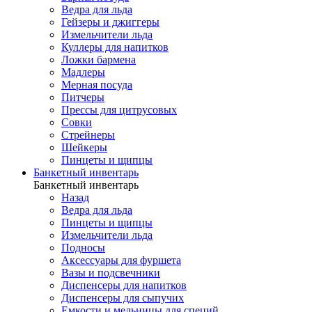
Ведра для льда
Гейзеры и джиггеры
Измельчители льда
Куллеры для напитков
Ложки бармена
Мадлеры
Мерная посуда
Питчеры
Прессы для цитрусовых
Совки
Стрейнеры
Шейкеры
Пинцеты и щипцы
Банкетный инвентарь
Банкетный инвентарь
Назад
Ведра для льда
Пинцеты и щипцы
Измельчители льда
Подносы
Аксессуары для фуршета
Вазы и подсвечники
Диспенсеры для напитков
Диспенсеры для сыпучих
Емкости и мельницы для специй