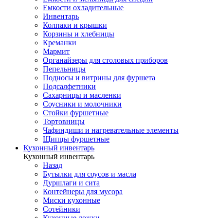
Емкости охладительные
Инвентарь
Колпаки и крышки
Корзины и хлебницы
Креманки
Мармит
Органайзеры для столовых приборов
Пепельницы
Подносы и витрины для фуршета
Подсалфетники
Сахарницы и масленки
Соусники и молочники
Стойки фуршетные
Тортовницы
Чафиндиши и нагревательные элементы
Щипцы фуршетные
Кухонный инвентарь
Кухонный инвентарь
Назад
Бутылки для соусов и масла
Дуршлаги и сита
Контейнеры для мусора
Миски кухонные
Сотейники
Кухонные ложки