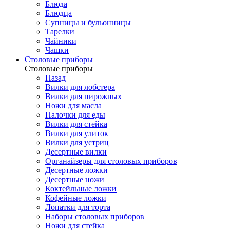
Блюда
Блюдца
Супницы и бульонницы
Тарелки
Чайники
Чашки
Cтоловые приборы
Cтоловые приборы
Назад
Вилки для лобстера
Вилки для пирожных
Ножи для масла
Палочки для еды
Вилки для стейка
Вилки для улиток
Вилки для устриц
Десертные вилки
Органайзеры для столовых приборов
Десертные ложки
Десертные ножи
Коктейльные ложки
Кофейные ложки
Лопатки для торта
Наборы столовых приборов
Ножи для стейка