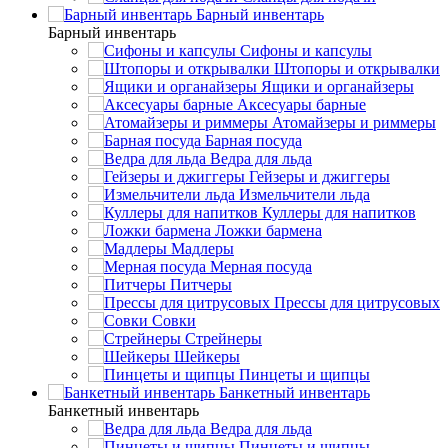
Барный инвентарь
Барный инвентарь
Сифоны и капсулы
Штопоры и открывалки
Ящики и органайзеры
Аксесуары барные
Атомайзеры и риммеры
Барная посуда
Ведра для льда
Гейзеры и джиггеры
Измельчители льда
Куллеры для напитков
Ложки бармена
Мадлеры
Мерная посуда
Питчеры
Прессы для цитрусовых
Совки
Стрейнеры
Шейкеры
Пинцеты и щипцы
Банкетный инвентарь
Банкетный инвентарь
Ведра для льда
Пинцеты и щипцы