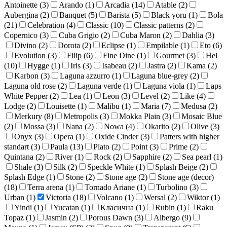
Antoinette (
3
)
Arando (
1
)
Arcadia (
14
)
Atable (
2
)
Aubergina (
2
)
Banquet (
5
)
Barista (
5
)
Black yoru (
1
)
Bola
(
21
)
Celebration (
4
)
Classic (
10
)
Classic patterns (
2
)
Copernico (
3
)
Cuba Grigio (
2
)
Cuba Maron (
2
)
Dahlia (
3
)
Divino (
2
)
Dorota (
2
)
Eclipse (
1
)
Empilable (
1
)
Eto (
6
)
Evolution (
3
)
Filip (
6
)
Fine Dine (
1
)
Gourmet (
3
)
Hel
(
10
)
Hygge (
1
)
Iris (
3
)
Isabeau (
2
)
Jastra (
2
)
Kama (
2
)
Karbon (
3
)
Laguna azzurro (
1
)
Laguna blue-grey (
2
)
Laguna old rose (
2
)
Laguna verde (
1
)
Laguna viola (
1
)
Laps
White Pepper (
2
)
Lea (
1
)
Leon (
3
)
Level (
2
)
Like (
4
)
Lodge (
2
)
Louisette (
1
)
Malibu (
1
)
Maria (
7
)
Medusa (
2
)
Merkury (
8
)
Metropolis (
3
)
Mokka Plain (
3
)
Mosaic Blue
(
2
)
Mossa (
3
)
Nana (
2
)
Nowa (
4
)
Okarito (
2
)
Olive (
3
)
Onyx (
3
)
Opera (
1
)
Oxide Cinder (
3
)
Patters with higher
standart (
3
)
Paula (
13
)
Plato (
2
)
Point (
3
)
Prime (
2
)
Quintana (
2
)
River (
1
)
Rock (
2
)
Sapphire (
2
)
Sea pearl (
1
)
Shale (
3
)
Silk (
2
)
Speckle White (
1
)
Splash Beige (
2
)
Splash Edge (
1
)
Stone (
2
)
Stone age (
2
)
Stone age (decor)
(
18
)
Terra arena (
1
)
Tornado Ariane (
1
)
Turbolino (
3
)
Urban (
1
)
Victoria (
18
)
Volcano (
1
)
Wersal (
2
)
Wiktor (
1
)
Yindi (
1
)
Yucatan (
1
)
Класична (
1
)
Rubin (
1
)
Raku
Topaz (
1
)
Jasmin (
2
)
Porous Dawn (
3
)
Albergo (
9
)