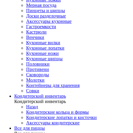
Мерная посуда
Пинцеты и щипцы
Доски разделочные
Аксессуары кухонные
Гастроемкости
Кастрюли
Венчики
Кухонные вилки
Кухонные лопатки
Кухонные ножи
Кухонные щипцы
Половники
Противени
Сковороды
Молотки
Контейнеры для хранения
Совки
Кондитерский инвентарь
Кондитерский инвентарь
Назад
Кондитерские кольца и формы
Кондитерские лопатки и кисточки
Аксессуары кондитерские
Все для пиццы