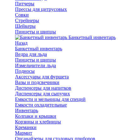
Питчеры
Прессы для цитрусовых
Совки
Стрейнеры
Шейкеры
Пинцеты и щипцы
Банкетный инвентарь
Назад
Банкетный инвентарь
Ведра для льда
Пинцеты и щипцы
Измельчители льда
Подносы
Аксессуары для фуршета
Вазы и подсвечники
Диспенсеры для напитков
Диспенсеры для сыпучих
Емкости и мельницы для специй
Емкости охладительные
Инвентарь
Колпаки и крышки
Корзины и хлебницы
Креманки
Мармит
Органайзеры для столовых приборов