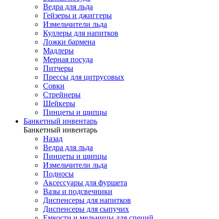
Ведра для льда
Гейзеры и джиггеры
Измельчители льда
Куллеры для напитков
Ложки бармена
Мадлеры
Мерная посуда
Питчеры
Прессы для цитрусовых
Совки
Стрейнеры
Шейкеры
Пинцеты и щипцы
Банкетный инвентарь
Банкетный инвентарь
Назад
Ведра для льда
Пинцеты и щипцы
Измельчители льда
Подносы
Аксессуары для фуршета
Вазы и подсвечники
Диспенсеры для напитков
Диспенсеры для сыпучих
Емкости и мельницы для специй