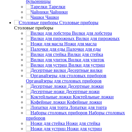
бульонницы
Тарелки
Чайники
Чашки
Cтоловые приборы
Cтоловые приборы
Вилки для лобстера
Вилки для пирожных
Ножи для масла
Палочки для еды
Вилки для стейка
Вилки для улиток
Вилки для устриц
Десертные вилки
Органайзеры для столовых приборов
Десертные ложки
Десертные ножи
Коктейльные ложки
Кофейные ложки
Лопатки для торта
Наборы столовых
приборов
Ножи для стейка
Ножи для устриц