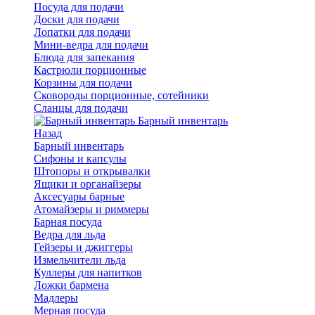
Посуда для подачи
Доски для подачи
Лопатки для подачи
Мини-ведра для подачи
Блюда для запекания
Кастрюли порционные
Корзины для подачи
Сковороды порционные, сотейники
Сланцы для подачи
Барный инвентарь
Назад
Барный инвентарь
Сифоны и капсулы
Штопоры и открывалки
Ящики и органайзеры
Аксесуары барные
Атомайзеры и риммеры
Барная посуда
Ведра для льда
Гейзеры и джиггеры
Измельчители льда
Куллеры для напитков
Ложки бармена
Мадлеры
Мерная посуда