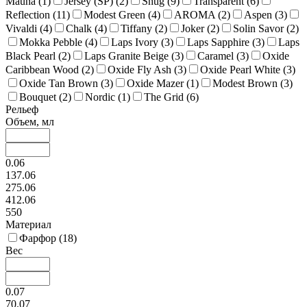
Mauna (
1
)
Jersey (SP) (
2
)
Snug (
9
)
Transparent (
6
)
Reflection (
11
)
Modest Green (
4
)
AROMA (
2
)
Aspen (
3
)
Vivaldi (
4
)
Chalk (
4
)
Tiffany (
2
)
Joker (
2
)
Solin Savor (
2
)
Mokka Pebble (
4
)
Laps Ivory (
3
)
Laps Sapphire (
3
)
Laps
Black Pearl (
2
)
Laps Granite Beige (
3
)
Caramel (
3
)
Oxide
Caribbean Wood (
2
)
Oxide Fly Ash (
3
)
Oxide Pearl White (
3
)
Oxide Tan Brown (
3
)
Oxide Mazer (
1
)
Modest Brown (
3
)
Bouquet (
2
)
Nordic (
1
)
The Grid (
6
)
Рельеф
Объем, мл
0.06
137.06
275.06
412.06
550
Материал
Фарфор (
18
)
Вес
0.07
70.07