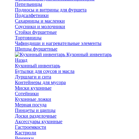
Пепельницы
Подносы и витрины для фуршета
Подсалфетники
Сахарницы и масленки
Соусники и молочники
Стойки фуршетные
Тортовницы
Чафиндиши и нагревательные элементы
Щипцы фуршетные
Кухонный инвентарь
Назад
Кухонный инвентарь
Бутылки для соусов и масла
Дуршлаги и сита
Контейнеры для мусора
Миски кухонные
Сотейники
Кухонные ложки
Мерная посуда
Пинцеты и щипцы
Доски разделочные
Аксессуары кухонные
Гастроемкости
Кастрюли
Венчики