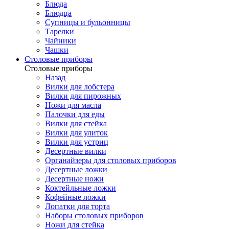
Блюда
Блюдца
Супницы и бульонницы
Тарелки
Чайники
Чашки
Cтоловые приборы
Cтоловые приборы
Назад
Вилки для лобстера
Вилки для пирожных
Ножи для масла
Палочки для еды
Вилки для стейка
Вилки для улиток
Вилки для устриц
Десертные вилки
Органайзеры для столовых приборов
Десертные ложки
Десертные ножи
Коктейльные ложки
Кофейные ложки
Лопатки для торта
Наборы столовых приборов
Ножи для стейка