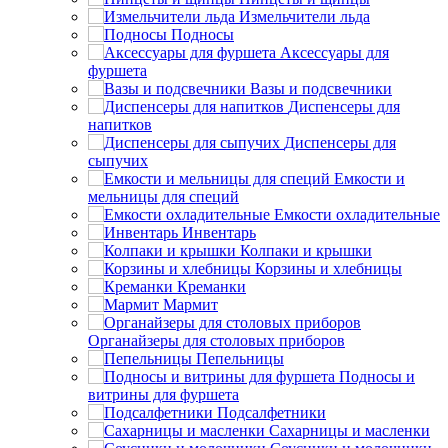
Измельчители льда
Подносы
Аксессуары для
фуршета
Вазы и подсвечники
Диспенсеры для
напитков
Диспенсеры для
сыпучих
Емкости и
мельницы для специй
Емкости охладительные
Инвентарь
Колпаки и крышки
Корзины и хлебницы
Креманки
Мармит
Органайзеры для столовых приборов
Пепельницы
Подносы и
витрины для фуршета
Подсалфетники
Сахарницы и масленки