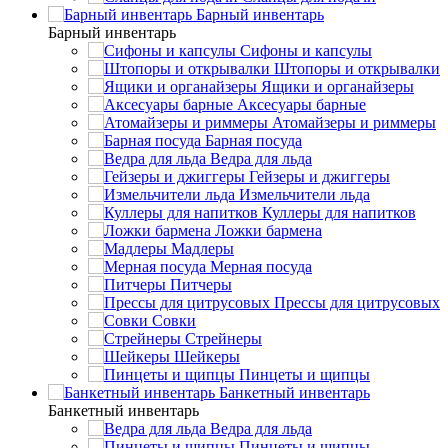
Барный инвентарь
Барный инвентарь
Сифоны и капсулы
Штопоры и открывалки
Ящики и органайзеры
Аксесуары барные
Атомайзеры и риммеры
Барная посуда
Ведра для льда
Гейзеры и джиггеры
Измельчители льда
Куллеры для напитков
Ложки бармена
Мадлеры
Мерная посуда
Питчеры
Прессы для цитрусовых
Совки
Стрейнеры
Шейкеры
Пинцеты и щипцы
Банкетный инвентарь
Банкетный инвентарь
Ведра для льда
Пинцеты и щипцы