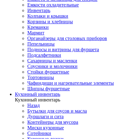
Емкости охладительные
Инвентарь
Колпаки и крышки
Корзины и хлебницы
Креманки
Мармит
Органайзеры для столовых приборов
Пепельницы
Подносы и витрины для фуршета
Подсалфетники
Сахарницы и масленки
Соусники и молочники
Стойки фуршетные
Тортовницы
Чафиндиши и нагревательные элементы
Щипцы фуршетные
Кухонный инвентарь
Кухонный инвентарь
Назад
Бутылки для соусов и масла
Дуршлаги и сита
Контейнеры для мусора
Миски кухонные
Сотейники
Кухонные ложки