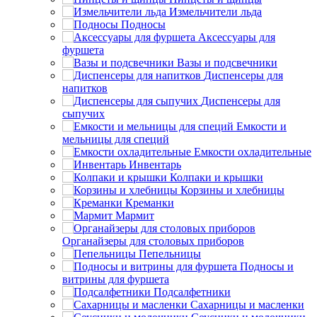
Измельчители льда
Подносы
Аксессуары для
фуршета
Вазы и подсвечники
Диспенсеры для
напитков
Диспенсеры для
сыпучих
Емкости и
мельницы для специй
Емкости охладительные
Инвентарь
Колпаки и крышки
Корзины и хлебницы
Креманки
Мармит
Органайзеры для столовых приборов
Пепельницы
Подносы и
витрины для фуршета
Подсалфетники
Сахарницы и масленки