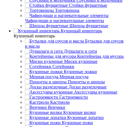
Соусники и молочники
Стойки фуршетные
Тортовницы
Чафиндиши и нагревательные элементы
Щипцы фуршетные
Кухонный инвентарь
Кухонный инвентарь
Бутылки для соусов
и масла
Дуршлаги и сита
Контейнеры для мусора
Миски кухонные
Сотейники
Кухонные ложки
Мерная посуда
Пинцеты и щипцы
Доски разделочные
Аксессуары кухонные
Гастроемкости
Кастрюли
Венчики
Кухонные вилки
Кухонные лопатки
Кухонные ножи