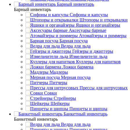
Барный инвентарь
Барный инвентарь
Сифоны и капсулы
Штопоры и открывалки
Ящики и органайзеры
Аксесуары барные
Атомайзеры и риммеры
Барная посуда
Ведра для льда
Гейзеры и джиггеры
Измельчители льда
Куллеры для напитков
Ложки бармена
Мадлеры
Мерная посуда
Питчеры
Прессы для цитрусовых
Совки
Стрейнеры
Шейкеры
Пинцеты и щипцы
Банкетный инвентарь
Банкетный инвентарь
Ведра для льда
Пинцеты и щипцы