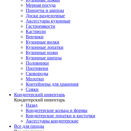
Мерная посуда
Пинцеты и щипцы
Доски разделочные
Аксессуары кухонные
Гастроемкости
Кастрюли
Венчики
Кухонные вилки
Кухонные лопатки
Кухонные ножи
Кухонные щипцы
Половники
Противени
Сковороды
Молотки
Контейнеры для хранения
Совки
Кондитерский инвентарь
Кондитерский инвентарь
Назад
Кондитерские кольца и формы
Кондитерские лопатки и кисточки
Аксессуары кондитерские
Все для пиццы