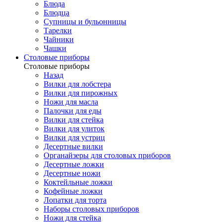
Блюда
Блюдца
Супницы и бульонницы
Тарелки
Чайники
Чашки
Cтоловые приборы
Cтоловые приборы
Назад
Вилки для лобстера
Вилки для пирожных
Ножи для масла
Палочки для еды
Вилки для стейка
Вилки для улиток
Вилки для устриц
Десертные вилки
Органайзеры для столовых приборов
Десертные ложки
Десертные ножи
Коктейльные ложки
Кофейные ложки
Лопатки для торта
Наборы столовых приборов
Ножи для стейка