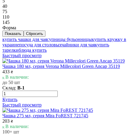
5
40
75
110
145
Форма
купить чашки для чая
супницы бульонницы
купить кружку в
украине
посуда для столовых
чайники для чая
купить
тарелки
блюда купить
Быстрый просмотр
Чашка 180 мл, серия Verona Millecolori Green Ancap 35119
433
₴
В наличии:
до 50 шт
Склад:
В-1
Купить
Быстрый просмотр
Чашка 275 мл, серия Mira FoREST 721745
203
₴
В наличии:
100+ шт