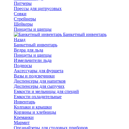
Питчеры
Прессы для цитрусовых
Совки
Стрейнеры
Шейкеры
Пинцеты и щипцы
Банкетный инвентарь
Назад
Банкетный инвентарь
Ведра для льда
Пинцеты и щипцы
Измельчители льда
Подносы
Аксессуары для фуршета
Вазы и подсвечники
Диспенсеры для напитков
Диспенсеры для сыпучих
Емкости и мельницы для специй
Емкости охладительные
Инвентарь
Колпаки и крышки
Корзины и хлебницы
Креманки
Мармит
Органайзеры для столовых приборов