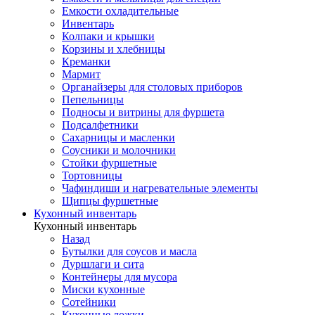
Емкости охладительные
Инвентарь
Колпаки и крышки
Корзины и хлебницы
Креманки
Мармит
Органайзеры для столовых приборов
Пепельницы
Подносы и витрины для фуршета
Подсалфетники
Сахарницы и масленки
Соусники и молочники
Стойки фуршетные
Тортовницы
Чафиндиши и нагревательные элементы
Щипцы фуршетные
Кухонный инвентарь
Кухонный инвентарь
Назад
Бутылки для соусов и масла
Дуршлаги и сита
Контейнеры для мусора
Миски кухонные
Сотейники
Кухонные ложки