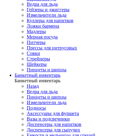
Ведра для льда
Гейзеры и джиггеры
Измельчители льда
Куллеры для напитков
Ложки бармена
Мадлеры
Мерная посуда
Питчеры
Прессы для цитрусовых
Совки
Стрейнеры
Шейкеры
Пинцеты и щипцы
Банкетный инвентарь
Банкетный инвентарь
Назад
Ведра для льда
Пинцеты и щипцы
Измельчители льда
Подносы
Аксессуары для фуршета
Вазы и подсвечники
Диспенсеры для напитков
Диспенсеры для сыпучих
Емкости и мельницы для специй