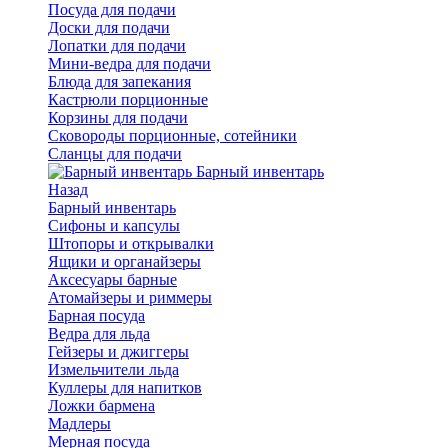
Посуда для подачи
Доски для подачи
Лопатки для подачи
Мини-ведра для подачи
Блюда для запекания
Кастрюли порционные
Корзины для подачи
Сковороды порционные, сотейники
Сланцы для подачи
Барный инвентарь
Назад
Барный инвентарь
Сифоны и капсулы
Штопоры и открывалки
Ящики и органайзеры
Аксесуары барные
Атомайзеры и риммеры
Барная посуда
Ведра для льда
Гейзеры и джиггеры
Измельчители льда
Куллеры для напитков
Ложки бармена
Мадлеры
Мерная посуда