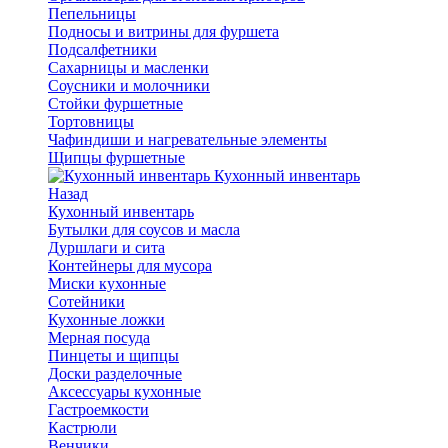
Пепельницы
Подносы и витрины для фуршета
Подсалфетники
Сахарницы и масленки
Соусники и молочники
Стойки фуршетные
Тортовницы
Чафиндиши и нагревательные элементы
Щипцы фуршетные
Кухонный инвентарь
Назад
Кухонный инвентарь
Бутылки для соусов и масла
Дуршлаги и сита
Контейнеры для мусора
Миски кухонные
Сотейники
Кухонные ложки
Мерная посуда
Пинцеты и щипцы
Доски разделочные
Аксессуары кухонные
Гастроемкости
Кастрюли
Венчики