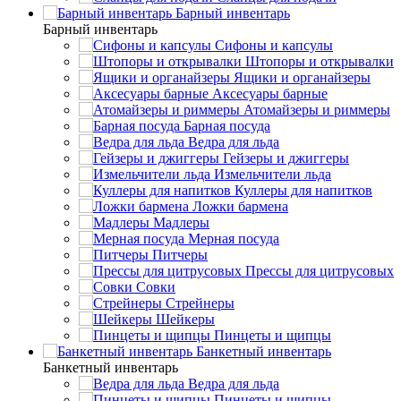
Барный инвентарь
Барный инвентарь
Сифоны и капсулы
Штопоры и открывалки
Ящики и органайзеры
Аксесуары барные
Атомайзеры и риммеры
Барная посуда
Ведра для льда
Гейзеры и джиггеры
Измельчители льда
Куллеры для напитков
Ложки бармена
Мадлеры
Мерная посуда
Питчеры
Прессы для цитрусовых
Совки
Стрейнеры
Шейкеры
Пинцеты и щипцы
Банкетный инвентарь
Банкетный инвентарь
Ведра для льда
Пинцеты и щипцы