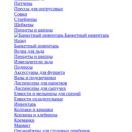
Питчеры
Прессы для цитрусовых
Совки
Стрейнеры
Шейкеры
Пинцеты и щипцы
Банкетный инвентарь
Назад
Банкетный инвентарь
Ведра для льда
Пинцеты и щипцы
Измельчители льда
Подносы
Аксессуары для фуршета
Вазы и подсвечники
Диспенсеры для напитков
Диспенсеры для сыпучих
Емкости и мельницы для специй
Емкости охладительные
Инвентарь
Колпаки и крышки
Корзины и хлебницы
Креманки
Мармит
Органайзеры для столовых приборов