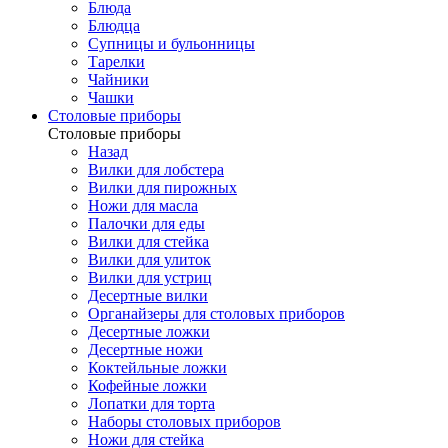
Блюда
Блюдца
Супницы и бульонницы
Тарелки
Чайники
Чашки
Cтоловые приборы
Cтоловые приборы
Назад
Вилки для лобстера
Вилки для пирожных
Ножи для масла
Палочки для еды
Вилки для стейка
Вилки для улиток
Вилки для устриц
Десертные вилки
Органайзеры для столовых приборов
Десертные ложки
Десертные ножи
Коктейльные ложки
Кофейные ложки
Лопатки для торта
Наборы столовых приборов
Ножи для стейка