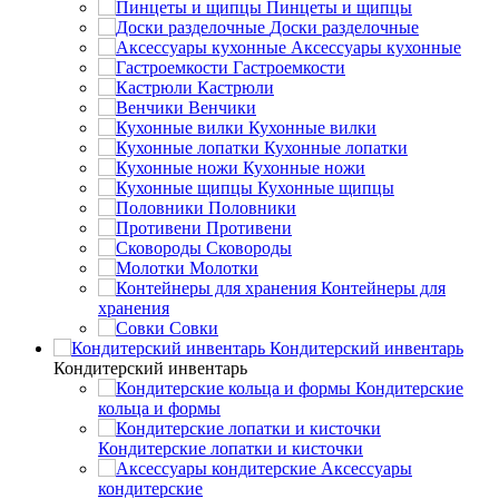
Пинцеты и щипцы
Доски разделочные
Аксессуары кухонные
Гастроемкости
Кастрюли
Венчики
Кухонные вилки
Кухонные лопатки
Кухонные ножи
Кухонные щипцы
Половники
Противени
Сковороды
Молотки
Контейнеры для
хранения
Совки
Кондитерский инвентарь
Кондитерский инвентарь
Кондитерские
кольца и формы
Кондитерские лопатки и кисточки
Аксессуары
кондитерские