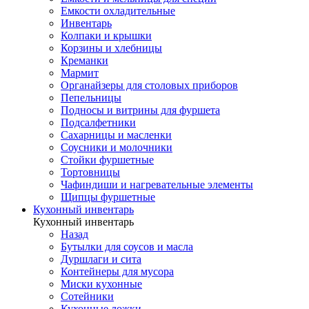
Емкости охладительные
Инвентарь
Колпаки и крышки
Корзины и хлебницы
Креманки
Мармит
Органайзеры для столовых приборов
Пепельницы
Подносы и витрины для фуршета
Подсалфетники
Сахарницы и масленки
Соусники и молочники
Стойки фуршетные
Тортовницы
Чафиндиши и нагревательные элементы
Щипцы фуршетные
Кухонный инвентарь
Кухонный инвентарь
Назад
Бутылки для соусов и масла
Дуршлаги и сита
Контейнеры для мусора
Миски кухонные
Сотейники
Кухонные ложки