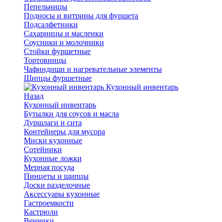
Пепельницы
Подносы и витрины для фуршета
Подсалфетники
Сахарницы и масленки
Соусники и молочники
Стойки фуршетные
Тортовницы
Чафиндиши и нагревательные элементы
Щипцы фуршетные
Кухонный инвентарь
Назад
Кухонный инвентарь
Бутылки для соусов и масла
Дуршлаги и сита
Контейнеры для мусора
Миски кухонные
Сотейники
Кухонные ложки
Мерная посуда
Пинцеты и щипцы
Доски разделочные
Аксессуары кухонные
Гастроемкости
Кастрюли
Венчики