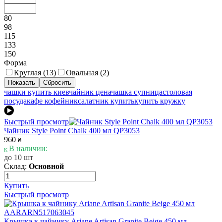
80
98
115
133
150
Форма
Круглая (
13
)
Овальная (
2
)
чашки купить киев
чайник цена
чашка супница
столовая
посуда
кафе кофейник
салатник купить
купить кружку
Быстрый просмотр
Чайник Style Point Chalk 400 мл QP3053
960
₴
В наличии:
до 10 шт
Склад:
Основной
Купить
Быстрый просмотр
Крышка к чайнику Ariane Artisan Granite Beige 450 мл