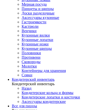
Мерная посуда
Пинцеты и щипцы
Доски разделочные
Аксессуары кухонные
Гастроемкости
Кастрюли
Венчики
Кухонные вилки
Кухонные лопатки
Кухонные ножи
Кухонные щипцы
Половники
Противени
Сковороды
Молотки
Контейнеры для хранения
Совки
Кондитерский инвентарь
Кондитерский инвентарь
Назад
Кондитерские кольца и формы
Кондитерские лопатки и кисточки
Аксессуары кондитерские
Все для пиццы