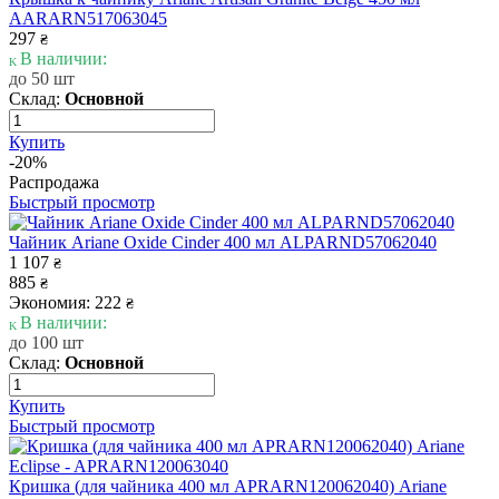
AARARN517063045
297
₴
В наличии:
до 50 шт
Склад:
Основной
Купить
-20%
Распродажа
Быстрый просмотр
Чайник Ariane Oxide Cinder 400 мл ALPARND57062040
1 107
₴
885
₴
Экономия: 222
₴
В наличии:
до 100 шт
Склад:
Основной
Купить
Быстрый просмотр
Кришка (для чайника 400 мл APRARN120062040) Ariane