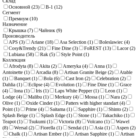
Склад
Основной (
23
)
В-1 (
12
)
Сегмент
Премиум (
10
)
Назначение
Крышка (
7
)
Чайник (
9
)
Производитель
APS (
3
)
Ariane (
18
)
Asa Selection (
1
)
Boleslawiec (
4
)
Cosy&Trendy (
21
)
Fine Dine (
3
)
FoREST (
13
)
Lacor (
2
)
Lubiana (
58
)
Rak (
5
)
Style Point (
1
)
Коллекция
Afrodyta (
8
)
Akita (
2
)
Ameryka (
4
)
Anna (
1
)
Antoinette (
1
)
Arcadia (
8
)
Artisan Granite Beige (
2
)
Atable
(
1
)
Banquet (
1
)
Bola (
6
)
Cast Iron (
2
)
Celebration (
2
)
Dahlia (
1
)
Eclipse (
4
)
Evolution (
1
)
Fine Dine (
1
)
Grace
(
4
)
Iona (
1
)
Iris (
1
)
Laps White Pepper (
1
)
Leon (
1
)
Lodge (
4
)
Malibu (
1
)
Merkury (
4
)
Mossa (
1
)
Nara (
2
)
Olive (
1
)
Oxide Cinder (
1
)
Patters with higher standart (
4
)
Point (
1
)
Prime (
4
)
Saitama (
1
)
Sapphire (
1
)
Shinto (
2
)
Splash Beige (
1
)
Splash Edge (
1
)
Stone (
1
)
Takachiko (
1
)
Teapot (
1
)
Tsukumi (
1
)
Victoria (
8
)
Volcano (
1
)
Wawel
(
8
)
Wersal (
2
)
Fiorella (
1
)
Sendai (
1
)
Asia (
1
)
Aspen (
2
)
Chalk (
1
)
Artisan Ember (
1
)
Artisan Sapphire (
1
)
Artisan