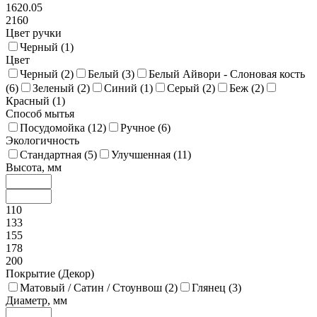
1620.05
2160
Цвет ручки
Черный (
1
)
Цвет
Черный (
2
)
Белый (
3
)
Белый Айвори - Слоновая кость
(
6
)
Зеленый (
2
)
Синий (
1
)
Серый (
2
)
Беж (
2
)
Красный (
1
)
Способ мытья
Посудомойка (
12
)
Ручное (
6
)
Экологичность
Стандартная (
5
)
Улучшенная (
11
)
Высота, мм
110
133
155
178
200
Покрытие (Декор)
Матовый / Сатин / Стоунвош (
2
)
Глянец (
3
)
Диаметр, мм