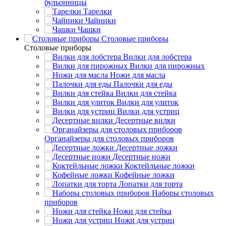
бульонницы
Тарелки
Чайники
Чашки
Cтоловые приборы
Cтоловые приборы
Вилки для лобстера
Вилки для пирожных
Ножи для масла
Палочки для еды
Вилки для стейка
Вилки для улиток
Вилки для устриц
Десертные вилки
Органайзеры для столовых приборов
Десертные ложки
Десертные ножи
Коктейльные ложки
Кофейные ложки
Лопатки для торта
Наборы столовых
приборов
Ножи для стейка
Ножи для устриц