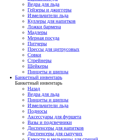
Ведра для льда
Гейзеры и джиггеры
Измельчители льда
Куллеры для напитков
Ложки бармена
Мадлеры
Мерная посуда
Питчеры
Прессы для цитрусовых
Совки
Стрейнеры
Шейкеры
Пинцеты и щипцы
Банкетный инвентарь
Банкетный инвентарь
Назад
Ведра для льда
Пинцеты и щипцы
Измельчители льда
Подносы
Аксессуары для фуршета
Вазы и подсвечники
Диспенсеры для напитков
Диспенсеры для сыпучих
Емкости и мельницы для специй