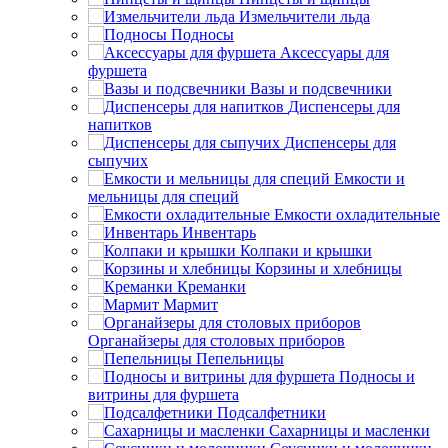
Измельчители льда
Подносы
Аксессуары для
фуршета
Вазы и подсвечники
Диспенсеры для
напитков
Диспенсеры для
сыпучих
Емкости и
мельницы для специй
Емкости охладительные
Инвентарь
Колпаки и крышки
Корзины и хлебницы
Креманки
Мармит
Органайзеры для столовых приборов
Пепельницы
Подносы и
витрины для фуршета
Подсалфетники
Сахарницы и масленки