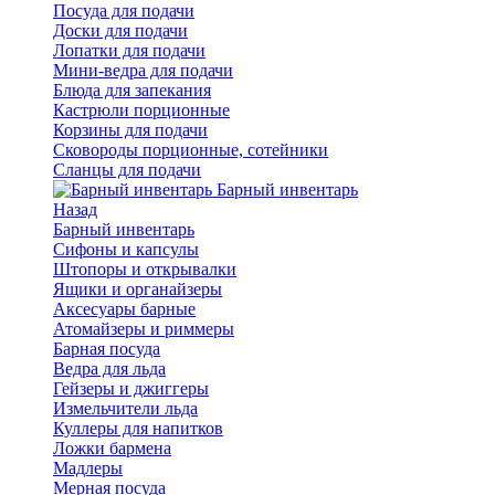
Посуда для подачи
Доски для подачи
Лопатки для подачи
Мини-ведра для подачи
Блюда для запекания
Кастрюли порционные
Корзины для подачи
Сковороды порционные, сотейники
Сланцы для подачи
Барный инвентарь
Назад
Барный инвентарь
Сифоны и капсулы
Штопоры и открывалки
Ящики и органайзеры
Аксесуары барные
Атомайзеры и риммеры
Барная посуда
Ведра для льда
Гейзеры и джиггеры
Измельчители льда
Куллеры для напитков
Ложки бармена
Мадлеры
Мерная посуда