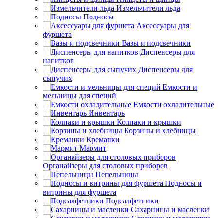
Измельчители льда
Подносы
Аксессуары для
фуршета
Вазы и подсвечники
Диспенсеры для
напитков
Диспенсеры для
сыпучих
Емкости и
мельницы для специй
Емкости охладительные
Инвентарь
Колпаки и крышки
Корзины и хлебницы
Креманки
Мармит
Органайзеры для столовых приборов
Пепельницы
Подносы и
витрины для фуршета
Подсалфетники
Сахарницы и масленки