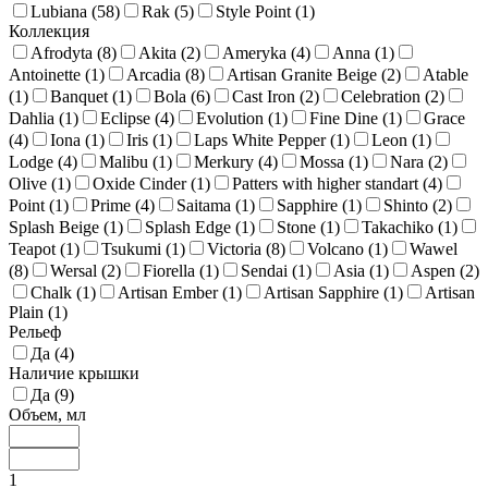
Lubiana (
58
)
Rak (
5
)
Style Point (
1
)
Коллекция
Afrodyta (
8
)
Akita (
2
)
Ameryka (
4
)
Anna (
1
)
Antoinette (
1
)
Arcadia (
8
)
Artisan Granite Beige (
2
)
Atable
(
1
)
Banquet (
1
)
Bola (
6
)
Cast Iron (
2
)
Celebration (
2
)
Dahlia (
1
)
Eclipse (
4
)
Evolution (
1
)
Fine Dine (
1
)
Grace
(
4
)
Iona (
1
)
Iris (
1
)
Laps White Pepper (
1
)
Leon (
1
)
Lodge (
4
)
Malibu (
1
)
Merkury (
4
)
Mossa (
1
)
Nara (
2
)
Olive (
1
)
Oxide Cinder (
1
)
Patters with higher standart (
4
)
Point (
1
)
Prime (
4
)
Saitama (
1
)
Sapphire (
1
)
Shinto (
2
)
Splash Beige (
1
)
Splash Edge (
1
)
Stone (
1
)
Takachiko (
1
)
Teapot (
1
)
Tsukumi (
1
)
Victoria (
8
)
Volcano (
1
)
Wawel
(
8
)
Wersal (
2
)
Fiorella (
1
)
Sendai (
1
)
Asia (
1
)
Aspen (
2
)
Chalk (
1
)
Artisan Ember (
1
)
Artisan Sapphire (
1
)
Artisan
Plain (
1
)
Рельеф
Да (
4
)
Наличие крышки
Да (
9
)
Объем, мл
1