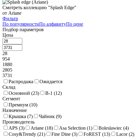
Смотреть коллекцию "Splash Edge"
от Ariane
Фильтр
По популярности
По алфавиту
По цене
Подбор параметров
Цена
28
954
1880
2805
3731
Распродажа
Ожидается
Склад
Основной (
23
)
В-1 (
12
)
Сегмент
Премиум (
10
)
Назначение
Крышка (
7
)
Чайник (
9
)
Производитель
APS (
3
)
Ariane (
18
)
Asa Selection (
1
)
Boleslawiec (
4
)
Cosy&Trendy (
21
)
Fine Dine (
3
)
FoREST (
13
)
Lacor (
2
)