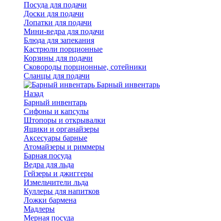
Посуда для подачи
Доски для подачи
Лопатки для подачи
Мини-ведра для подачи
Блюда для запекания
Кастрюли порционные
Корзины для подачи
Сковороды порционные, сотейники
Сланцы для подачи
Барный инвентарь
Назад
Барный инвентарь
Сифоны и капсулы
Штопоры и открывалки
Ящики и органайзеры
Аксесуары барные
Атомайзеры и риммеры
Барная посуда
Ведра для льда
Гейзеры и джиггеры
Измельчители льда
Куллеры для напитков
Ложки бармена
Мадлеры
Мерная посуда