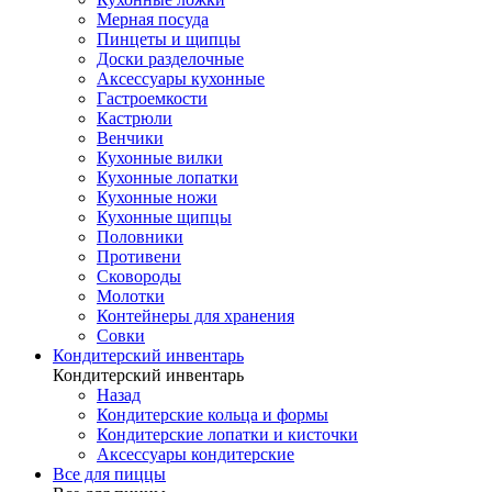
Мерная посуда
Пинцеты и щипцы
Доски разделочные
Аксессуары кухонные
Гастроемкости
Кастрюли
Венчики
Кухонные вилки
Кухонные лопатки
Кухонные ножи
Кухонные щипцы
Половники
Противени
Сковороды
Молотки
Контейнеры для хранения
Совки
Кондитерский инвентарь
Кондитерский инвентарь
Назад
Кондитерские кольца и формы
Кондитерские лопатки и кисточки
Аксессуары кондитерские
Все для пиццы