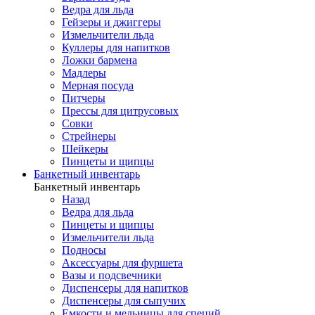
Ведра для льда
Гейзеры и джиггеры
Измельчители льда
Куллеры для напитков
Ложки бармена
Мадлеры
Мерная посуда
Питчеры
Прессы для цитрусовых
Совки
Стрейнеры
Шейкеры
Пинцеты и щипцы
Банкетный инвентарь
Банкетный инвентарь
Назад
Ведра для льда
Пинцеты и щипцы
Измельчители льда
Подносы
Аксессуары для фуршета
Вазы и подсвечники
Диспенсеры для напитков
Диспенсеры для сыпучих
Емкости и мельницы для специй