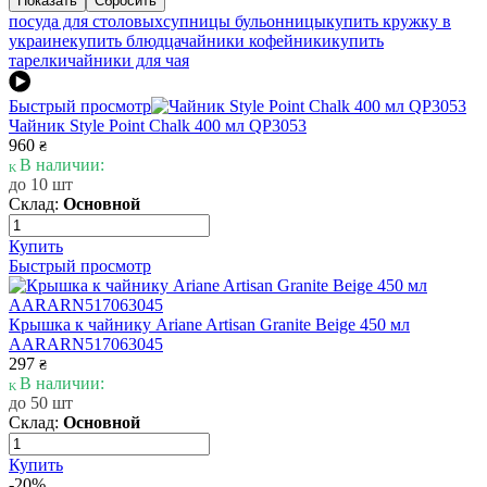
посуда для столовых
супницы бульонницы
купить кружку в
украине
купить блюдца
чайники кофейники
купить
тарелки
чайники для чая
Быстрый просмотр
Чайник Style Point Chalk 400 мл QP3053
960
₴
В наличии:
до 10 шт
Склад:
Основной
Купить
Быстрый просмотр
Крышка к чайнику Ariane Artisan Granite Beige 450 мл
AARARN517063045
297
₴
В наличии:
до 50 шт
Склад:
Основной
Купить
-20%