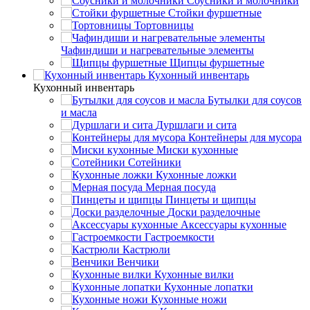
Соусники и молочники
Стойки фуршетные
Тортовницы
Чафиндиши и нагревательные элементы
Щипцы фуршетные
Кухонный инвентарь
Кухонный инвентарь
Бутылки для соусов
и масла
Дуршлаги и сита
Контейнеры для мусора
Миски кухонные
Сотейники
Кухонные ложки
Мерная посуда
Пинцеты и щипцы
Доски разделочные
Аксессуары кухонные
Гастроемкости
Кастрюли
Венчики
Кухонные вилки
Кухонные лопатки
Кухонные ножи