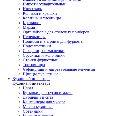
Емкости охладительные
Инвентарь
Колпаки и крышки
Корзины и хлебницы
Креманки
Мармит
Органайзеры для столовых приборов
Пепельницы
Подносы и витрины для фуршета
Подсалфетники
Сахарницы и масленки
Соусники и молочники
Стойки фуршетные
Тортовницы
Чафиндиши и нагревательные элементы
Щипцы фуршетные
Кухонный инвентарь
Кухонный инвентарь
Назад
Бутылки для соусов и масла
Дуршлаги и сита
Контейнеры для мусора
Миски кухонные
Сотейники
Кухонные ложки