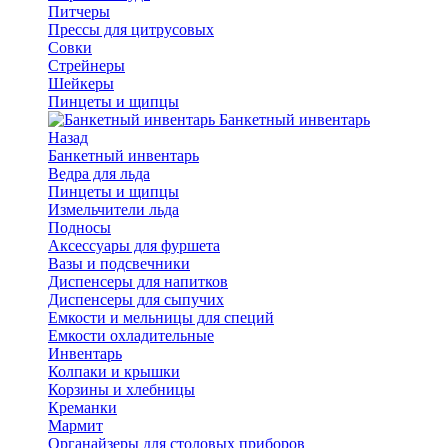
Питчеры
Прессы для цитрусовых
Совки
Стрейнеры
Шейкеры
Пинцеты и щипцы
Банкетный инвентарь
Назад
Банкетный инвентарь
Ведра для льда
Пинцеты и щипцы
Измельчители льда
Подносы
Аксессуары для фуршета
Вазы и подсвечники
Диспенсеры для напитков
Диспенсеры для сыпучих
Емкости и мельницы для специй
Емкости охладительные
Инвентарь
Колпаки и крышки
Корзины и хлебницы
Креманки
Мармит
Органайзеры для столовых приборов