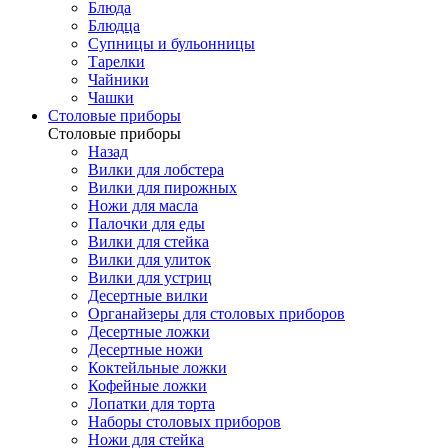
Блюда
Блюдца
Супницы и бульонницы
Тарелки
Чайники
Чашки
Cтоловые приборы
Cтоловые приборы
Назад
Вилки для лобстера
Вилки для пирожных
Ножи для масла
Палочки для еды
Вилки для стейка
Вилки для улиток
Вилки для устриц
Десертные вилки
Органайзеры для столовых приборов
Десертные ложки
Десертные ножи
Коктейльные ложки
Кофейные ложки
Лопатки для торта
Наборы столовых приборов
Ножи для стейка