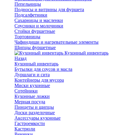
Пепельницы
Подносы и витрины для фуршета
Подсалфетники
Сахарницы и масленки
Соусники и молочники
Стойки фуршетные
Тортовницы
Чафиндиши и нагревательные элементы
Щипцы фуршетные
Кухонный инвентарь
Назад
Кухонный инвентарь
Бутылки для соусов и масла
Дуршлаги и сита
Контейнеры для мусора
Миски кухонные
Сотейники
Кухонные ложки
Мерная посуда
Пинцеты и щипцы
Доски разделочные
Аксессуары кухонные
Гастроемкости
Кастрюли
Венчики