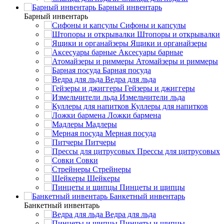
Барный инвентарь
Барный инвентарь
Сифоны и капсулы
Штопоры и открывалки
Ящики и органайзеры
Аксесуары барные
Атомайзеры и риммеры
Барная посуда
Ведра для льда
Гейзеры и джиггеры
Измельчители льда
Куллеры для напитков
Ложки бармена
Мадлеры
Мерная посуда
Питчеры
Прессы для цитрусовых
Совки
Стрейнеры
Шейкеры
Пинцеты и щипцы
Банкетный инвентарь
Банкетный инвентарь
Ведра для льда
Пинцеты и щипцы