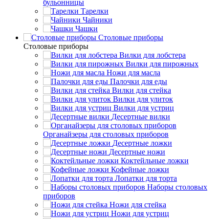
бульонницы
Тарелки
Чайники
Чашки
Cтоловые приборы
Cтоловые приборы
Вилки для лобстера
Вилки для пирожных
Ножи для масла
Палочки для еды
Вилки для стейка
Вилки для улиток
Вилки для устриц
Десертные вилки
Органайзеры для столовых приборов
Десертные ложки
Десертные ножи
Коктейльные ложки
Кофейные ложки
Лопатки для торта
Наборы столовых
приборов
Ножи для стейка
Ножи для устриц