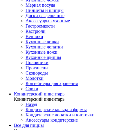
Мерная посуда
Пинцеты и щипцы
Доски разделочные
Аксессуары кухонные
Гастроемкости
Кастрюли
Венчики
Кухонные вилки
Кухонные лопатки
Кухонные ножи
Кухонные щипцы
Половники
Противени
Сковороды
Молотки
Контейнеры для хранения
Совки
Кондитерский инвентарь
Кондитерский инвентарь
Назад
Кондитерские кольца и формы
Кондитерские лопатки и кисточки
Аксессуары кондитерские
Все для пиццы