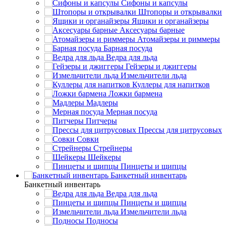
Сифоны и капсулы
Штопоры и открывалки
Ящики и органайзеры
Аксесуары барные
Атомайзеры и риммеры
Барная посуда
Ведра для льда
Гейзеры и джиггеры
Измельчители льда
Куллеры для напитков
Ложки бармена
Мадлеры
Мерная посуда
Питчеры
Прессы для цитрусовых
Совки
Стрейнеры
Шейкеры
Пинцеты и щипцы
Банкетный инвентарь
Банкетный инвентарь
Ведра для льда
Пинцеты и щипцы
Измельчители льда
Подносы