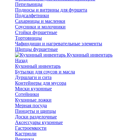
Пепельницы
Подносы и витрины для фуршета
Подсалфетники
Сахарницы и масленки
Соусники и молочники
Стойки фуршетные
Тортовницы
Чафиндиши и нагревательные элементы
Щипцы фуршетные
Кухонный инвентарь
Назад
Кухонный инвентарь
Бутылки для соусов и масла
Дуршлаги и сита
Контейнеры для мусора
Миски кухонные
Сотейники
Кухонные ложки
Мерная посуда
Пинцеты и щипцы
Доски разделочные
Аксессуары кухонные
Гастроемкости
Кастрюли
Венчики