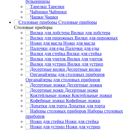
бульонницы
Тарелки
Чайники
Чашки
Cтоловые приборы
Cтоловые приборы
Вилки для лобстера
Вилки для пирожных
Ножи для масла
Палочки для еды
Вилки для стейка
Вилки для улиток
Вилки для устриц
Десертные вилки
Органайзеры для столовых приборов
Десертные ложки
Десертные ножи
Коктейльные ложки
Кофейные ложки
Лопатки для торта
Наборы столовых
приборов
Ножи для стейка
Ножи для устриц