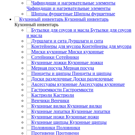
Чафиндиши и нагревательные элементы
Щипцы фуршетные
Кухонный инвентарь
Кухонный инвентарь
Бутылки для соусов
и масла
Дуршлаги и сита
Контейнеры для мусора
Миски кухонные
Сотейники
Кухонные ложки
Мерная посуда
Пинцеты и щипцы
Доски разделочные
Аксессуары кухонные
Гастроемкости
Кастрюли
Венчики
Кухонные вилки
Кухонные лопатки
Кухонные ножи
Кухонные щипцы
Половники
Противени