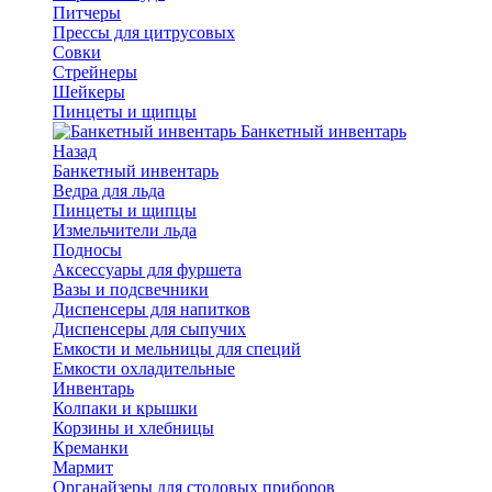
Питчеры
Прессы для цитрусовых
Совки
Стрейнеры
Шейкеры
Пинцеты и щипцы
Банкетный инвентарь
Назад
Банкетный инвентарь
Ведра для льда
Пинцеты и щипцы
Измельчители льда
Подносы
Аксессуары для фуршета
Вазы и подсвечники
Диспенсеры для напитков
Диспенсеры для сыпучих
Емкости и мельницы для специй
Емкости охладительные
Инвентарь
Колпаки и крышки
Корзины и хлебницы
Креманки
Мармит
Органайзеры для столовых приборов