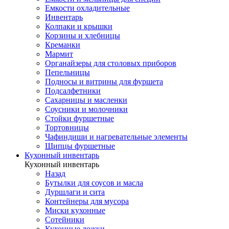
Емкости охладительные
Инвентарь
Колпаки и крышки
Корзины и хлебницы
Креманки
Мармит
Органайзеры для столовых приборов
Пепельницы
Подносы и витрины для фуршета
Подсалфетники
Сахарницы и масленки
Соусники и молочники
Стойки фуршетные
Тортовницы
Чафиндиши и нагревательные элементы
Щипцы фуршетные
Кухонный инвентарь
Кухонный инвентарь
Назад
Бутылки для соусов и масла
Дуршлаги и сита
Контейнеры для мусора
Миски кухонные
Сотейники
Кухонные ложки