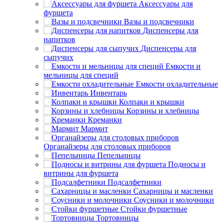
Аксессуары для
фуршета
Вазы и подсвечники
Диспенсеры для
напитков
Диспенсеры для
сыпучих
Емкости и
мельницы для специй
Емкости охладительные
Инвентарь
Колпаки и крышки
Корзины и хлебницы
Креманки
Мармит
Органайзеры для столовых приборов
Пепельницы
Подносы и
витрины для фуршета
Подсалфетники
Сахарницы и масленки
Соусники и молочники
Стойки фуршетные
Тортовницы