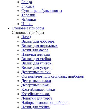
Блюда
Блюдца
Супницы и бульонницы
Тарелки
Чайники
Чашки
Cтоловые приборы
Cтоловые приборы
Назад
Вилки для лобстера
Вилки для пирожных
Ножи для масла
Палочки для еды
Вилки для стейка
Вилки для улиток
Вилки для устриц
Десертные вилки
Органайзеры для столовых приборов
Десертные ложки
Десертные ножи
Коктейльные ложки
Кофейные ложки
Лопатки для торта
Наборы столовых приборов
Ножи для стейка