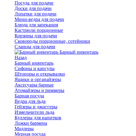
Посуда для подачи
Доски для подачи
Лопатки для подачи
Мини-ведра для подачи
Блюда для запекания
Кастрюли порционные
Корзины для подачи
Сковороды порционные, сотейники
Сланцы для подачи
Барный инвентарь
Назад
Барный инвентарь
Сифоны и капсулы
Штопоры и открывалки
Ящики и органайзеры
Аксесуары барные
Атомайзеры и риммеры
Барная посуда
Ведра для льда
Гейзеры и джиггеры
Измельчители льда
Куллеры для напитков
Ложки бармена
Мадлеры
Мерная посуда