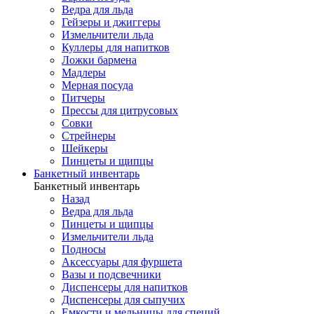
Ведра для льда
Гейзеры и джиггеры
Измельчители льда
Куллеры для напитков
Ложки бармена
Мадлеры
Мерная посуда
Питчеры
Прессы для цитрусовых
Совки
Стрейнеры
Шейкеры
Пинцеты и щипцы
Банкетный инвентарь
Банкетный инвентарь
Назад
Ведра для льда
Пинцеты и щипцы
Измельчители льда
Подносы
Аксессуары для фуршета
Вазы и подсвечники
Диспенсеры для напитков
Диспенсеры для сыпучих
Емкости и мельницы для специй