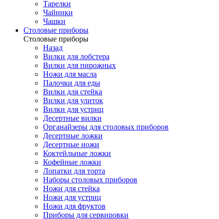
Тарелки
Чайники
Чашки
Cтоловые приборы
Cтоловые приборы
Назад
Вилки для лобстера
Вилки для пирожных
Ножи для масла
Палочки для еды
Вилки для стейка
Вилки для улиток
Вилки для устриц
Десертные вилки
Органайзеры для столовых приборов
Десертные ложки
Десертные ножи
Коктейльные ложки
Кофейные ложки
Лопатки для торта
Наборы столовых приборов
Ножи для стейка
Ножи для устриц
Ножи для фруктов
Приборы для сервировки