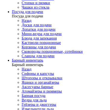
Стопки и рюмки
Чашки из стекла
Посуда для подачи
Посуда для подачи
Назад
Доски для подачи
Лопатки для подачи
Мини-ведра для подачи
Блюда для запекания
Кастрюли порционные
Корзины для подачи
Сковороды порционные, сотейники
Сланцы для подачи
Барный инвентарь
Барный инвентарь
Назад
Сифоны и капсулы
Штопоры и открывалки
Ящики и органайзеры
Аксесуары барные
Атомайзеры и риммеры
Барная посуда
Ведра для льда
Гейзеры и джиггеры
Измельчители льда