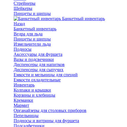
Стрейнеры
Шейкеры
Пинцеты и щипцы
Банкетный инвентарь
Назад
Банкетный инвентарь
Ведра для льда
Пинцеты и щипцы
Измельчители льда
Подносы
Аксессуары для фуршета
Вазы и подсвечники
Диспенсеры для напитков
Диспенсеры для сыпучих
Емкости и мельницы для специй
Емкости охладительные
Инвентарь
Колпаки и крышки
Корзины и хлебницы
Креманки
Мармит
Органайзеры для столовых приборов
Пепельницы
Подносы и витрины для фуршета
Подсалфетники