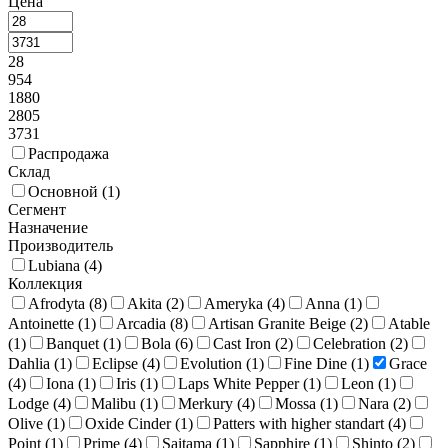
Цена
28
954
1880
2805
3731
Распродажа
Склад
Основной (
1
)
Сегмент
Назначение
Производитель
Lubiana (
4
)
Коллекция
Afrodyta (
8
)
Akita (
2
)
Ameryka (
4
)
Anna (
1
)
Antoinette (
1
)
Arcadia (
8
)
Artisan Granite Beige (
2
)
Atable
(
1
)
Banquet (
1
)
Bola (
6
)
Cast Iron (
2
)
Celebration (
2
)
Dahlia (
1
)
Eclipse (
4
)
Evolution (
1
)
Fine Dine (
1
)
Grace
(
4
)
Iona (
1
)
Iris (
1
)
Laps White Pepper (
1
)
Leon (
1
)
Lodge (
4
)
Malibu (
1
)
Merkury (
4
)
Mossa (
1
)
Nara (
2
)
Olive (
1
)
Oxide Cinder (
1
)
Patters with higher standart (
4
)
Point (
1
)
Prime (
4
)
Saitama (
1
)
Sapphire (
1
)
Shinto (
2
)