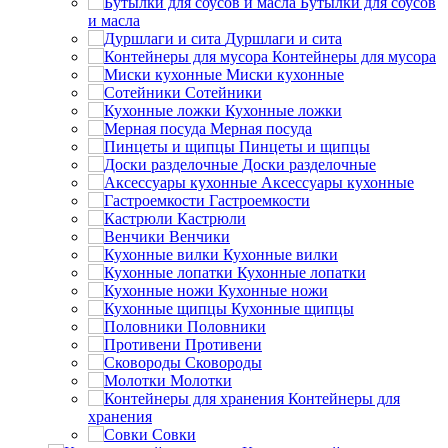
Бутылки для соусов
и масла
Дуршлаги и сита
Контейнеры для мусора
Миски кухонные
Сотейники
Кухонные ложки
Мерная посуда
Пинцеты и щипцы
Доски разделочные
Аксессуары кухонные
Гастроемкости
Кастрюли
Венчики
Кухонные вилки
Кухонные лопатки
Кухонные ножи
Кухонные щипцы
Половники
Противени
Сковороды
Молотки
Контейнеры для
хранения
Совки