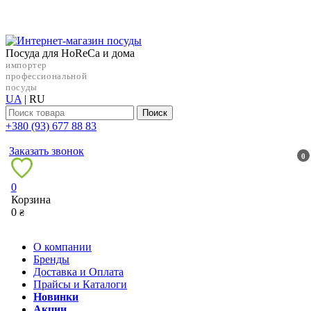
Посуда для HoReCa и дома
импортер
профессиональной
посуды
UA
|
RU
Поиск
+38‎0 (93) 677 88 83
Заказать звонок
0
0
Корзина
0
₴
О компании
Бренды
Доставка и Оплата
Прайсы и Каталоги
Новинки
Акции