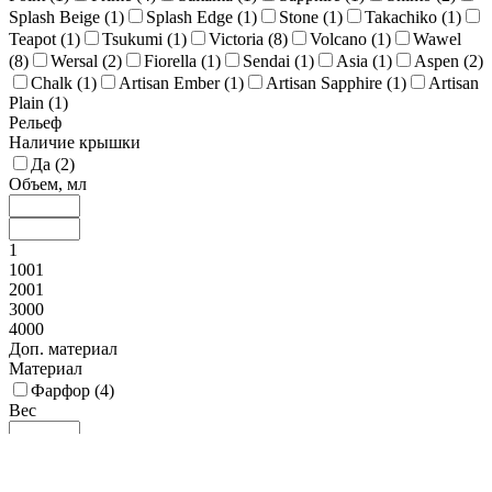
Splash Beige (
1
)
Splash Edge (
1
)
Stone (
1
)
Takachiko (
1
)
Teapot (
1
)
Tsukumi (
1
)
Victoria (
8
)
Volcano (
1
)
Wawel
(
8
)
Wersal (
2
)
Fiorella (
1
)
Sendai (
1
)
Asia (
1
)
Aspen (
2
)
Chalk (
1
)
Artisan Ember (
1
)
Artisan Sapphire (
1
)
Artisan
Plain (
1
)
Рельеф
Наличие крышки
Да (
2
)
Объем, мл
1
1001
2001
3000
4000
Доп. материал
Материал
Фарфор (
4
)
Вес
0.05