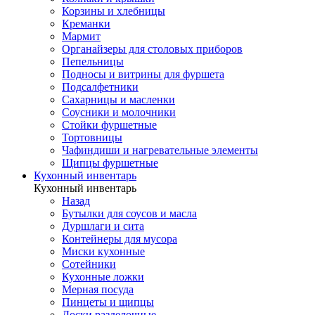
Корзины и хлебницы
Креманки
Мармит
Органайзеры для столовых приборов
Пепельницы
Подносы и витрины для фуршета
Подсалфетники
Сахарницы и масленки
Соусники и молочники
Стойки фуршетные
Тортовницы
Чафиндиши и нагревательные элементы
Щипцы фуршетные
Кухонный инвентарь
Кухонный инвентарь
Назад
Бутылки для соусов и масла
Дуршлаги и сита
Контейнеры для мусора
Миски кухонные
Сотейники
Кухонные ложки
Мерная посуда
Пинцеты и щипцы
Доски разделочные