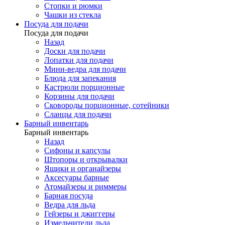
Стопки и рюмки
Чашки из стекла
Посуда для подачи
Посуда для подачи
Назад
Доски для подачи
Лопатки для подачи
Мини-ведра для подачи
Блюда для запекания
Кастрюли порционные
Корзины для подачи
Сковороды порционные, сотейники
Сланцы для подачи
Барный инвентарь
Барный инвентарь
Назад
Сифоны и капсулы
Штопоры и открывалки
Ящики и органайзеры
Аксесуары барные
Атомайзеры и риммеры
Барная посуда
Ведра для льда
Гейзеры и джиггеры
Измельчители льда