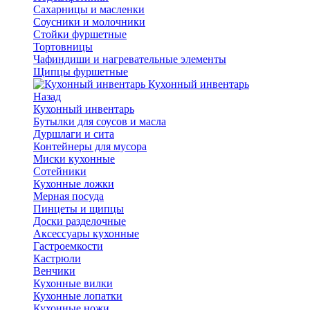
Сахарницы и масленки
Соусники и молочники
Стойки фуршетные
Тортовницы
Чафиндиши и нагревательные элементы
Щипцы фуршетные
Кухонный инвентарь
Назад
Кухонный инвентарь
Бутылки для соусов и масла
Дуршлаги и сита
Контейнеры для мусора
Миски кухонные
Сотейники
Кухонные ложки
Мерная посуда
Пинцеты и щипцы
Доски разделочные
Аксессуары кухонные
Гастроемкости
Кастрюли
Венчики
Кухонные вилки
Кухонные лопатки
Кухонные ножи