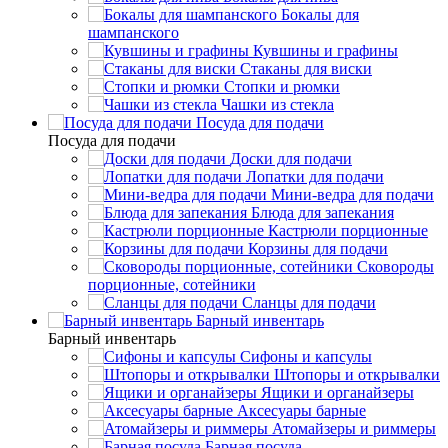
Бокалы для
шампанского
Кувшины и графины
Стаканы для виски
Стопки и рюмки
Чашки из стекла
Посуда для подачи
Посуда для подачи
Доски для подачи
Лопатки для подачи
Мини-ведра для подачи
Блюда для запекания
Кастрюли порционные
Корзины для подачи
Сковороды
порционные, сотейники
Сланцы для подачи
Барный инвентарь
Барный инвентарь
Сифоны и капсулы
Штопоры и открывалки
Ящики и органайзеры
Аксесуары барные
Атомайзеры и риммеры
Барная посуда