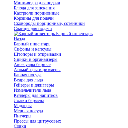
Мини-ведра для подачи
Блюда для запекания
Кастрюли порционные
Корзины для подачи
Сковороды порционные, сотейники
Сланцы для подачи
Барный инвентарь
Назад
Барный инвентарь
Сифоны и капсулы
Штопоры и открывалки
Ящики и органайзеры
Аксесуары барные
Атомайзеры и риммеры
Барная посуда
Ведра для льда
Гейзеры и джиггеры
Измельчители льда
Куллеры для напитков
Ложки бармена
Мадлеры
Мерная посуда
Питчеры
Прессы для цитрусовых
Совки