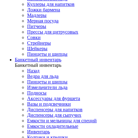
Куллеры для напитков
Ложки бармена
Мадлеры
Мерная посуда
Питчеры
Прессы для цитрусовых
Совки
Стрейнеры
Шейкеры
Пинцеты и щипцы
Банкетный инвентарь
Банкетный инвентарь
Назад
Ведра для льда
Пинцеты и щипцы
Измельчители льда
Подносы
Аксессуары для фуршета
Вазы и подсвечники
Диспенсеры для напитков
Диспенсеры для сыпучих
Емкости и мельницы для специй
Емкости охладительные
Инвентарь
Колпаки и крышки