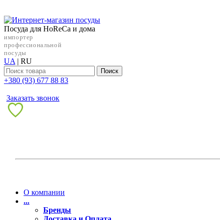
Посуда для HoReCa и дома
импортер
профессиональной
посуды
UA
|
RU
Поиск
+38‎0 (93) 677 88 83
Заказать звонок
О компании
...
Бренды
Доставка и Оплата