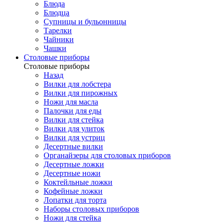
Блюда
Блюдца
Супницы и бульонницы
Тарелки
Чайники
Чашки
Cтоловые приборы
Cтоловые приборы
Назад
Вилки для лобстера
Вилки для пирожных
Ножи для масла
Палочки для еды
Вилки для стейка
Вилки для улиток
Вилки для устриц
Десертные вилки
Органайзеры для столовых приборов
Десертные ложки
Десертные ножи
Коктейльные ложки
Кофейные ложки
Лопатки для торта
Наборы столовых приборов
Ножи для стейка