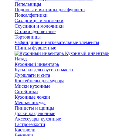
Пепельницы
Подносы и витрины для фуршета
Подсалфетники
Сахарницы и масленки
Соусники и молочники
Стойки фуршетные
Тортовницы
Чафиндиши и нагревательные элементы
Щипцы фуршетные
Кухонный инвентарь
Назад
Кухонный инвентарь
Бутылки для соусов и масла
Дуршлаги и сита
Контейнеры для мусора
Миски кухонные
Сотейники
Кухонные ложки
Мерная посуда
Пинцеты и щипцы
Доски разделочные
Аксессуары кухонные
Гастроемкости
Кастрюли
Венчики