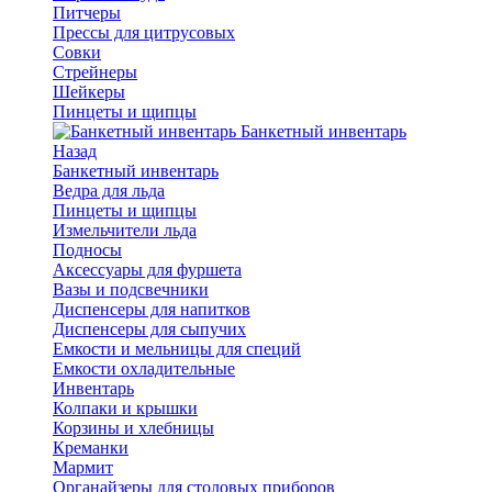
Питчеры
Прессы для цитрусовых
Совки
Стрейнеры
Шейкеры
Пинцеты и щипцы
Банкетный инвентарь
Назад
Банкетный инвентарь
Ведра для льда
Пинцеты и щипцы
Измельчители льда
Подносы
Аксессуары для фуршета
Вазы и подсвечники
Диспенсеры для напитков
Диспенсеры для сыпучих
Емкости и мельницы для специй
Емкости охладительные
Инвентарь
Колпаки и крышки
Корзины и хлебницы
Креманки
Мармит
Органайзеры для столовых приборов