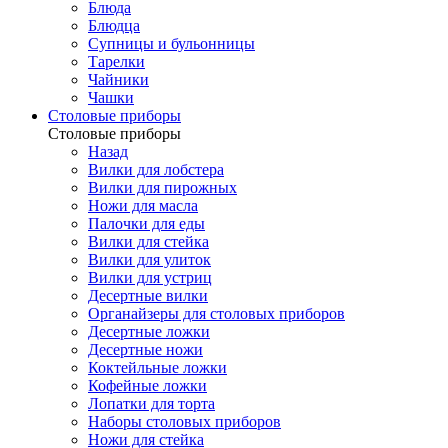
Блюда
Блюдца
Супницы и бульонницы
Тарелки
Чайники
Чашки
Cтоловые приборы
Cтоловые приборы
Назад
Вилки для лобстера
Вилки для пирожных
Ножи для масла
Палочки для еды
Вилки для стейка
Вилки для улиток
Вилки для устриц
Десертные вилки
Органайзеры для столовых приборов
Десертные ложки
Десертные ножи
Коктейльные ложки
Кофейные ложки
Лопатки для торта
Наборы столовых приборов
Ножи для стейка