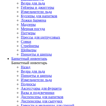
Ведра для льда
Гейзеры и джиггеры
Измельчители льда
Куллеры для напитков
Ложки бармена
Мадлеры
Мерная посуда
Питчеры
Прессы для цитрусовых
Совки
Стрейнеры
Шейкеры
Пинцеты и щипцы
Банкетный инвентарь
Банкетный инвентарь
Назад
Ведра для льда
Пинцеты и щипцы
Измельчители льда
Подносы
Аксессуары для фуршета
Вазы и подсвечники
Диспенсеры для напитков
Диспенсеры для сыпучих
Емкости и мельницы для специй