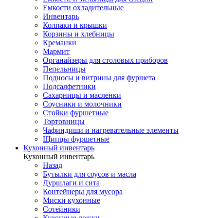
Емкости охладительные
Инвентарь
Колпаки и крышки
Корзины и хлебницы
Креманки
Мармит
Органайзеры для столовых приборов
Пепельницы
Подносы и витрины для фуршета
Подсалфетники
Сахарницы и масленки
Соусники и молочники
Стойки фуршетные
Тортовницы
Чафиндиши и нагревательные элементы
Щипцы фуршетные
Кухонный инвентарь
Кухонный инвентарь
Назад
Бутылки для соусов и масла
Дуршлаги и сита
Контейнеры для мусора
Миски кухонные
Сотейники
Кухонные ложки