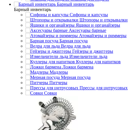
Барный инвентарь
Барный инвентарь
Сифоны и капсулы
Штопоры и открывалки
Ящики и органайзеры
Аксесуары барные
Атомайзеры и риммеры
Барная посуда
Ведра для льда
Гейзеры и джиггеры
Измельчители льда
Куллеры для напитков
Ложки бармена
Мадлеры
Мерная посуда
Питчеры
Прессы для цитрусовых
Совки