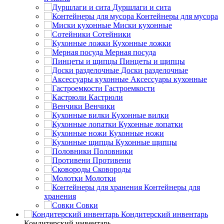
Дуршлаги и сита
Контейнеры для мусора
Миски кухонные
Сотейники
Кухонные ложки
Мерная посуда
Пинцеты и щипцы
Доски разделочные
Аксессуары кухонные
Гастроемкости
Кастрюли
Венчики
Кухонные вилки
Кухонные лопатки
Кухонные ножи
Кухонные щипцы
Половники
Противени
Сковороды
Молотки
Контейнеры для
хранения
Совки
Кондитерский инвентарь
Кондитерский инвентарь