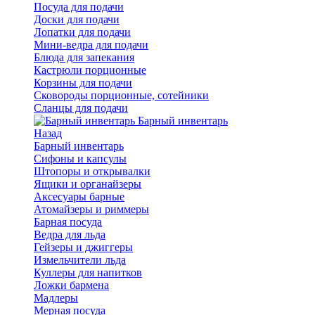
Посуда для подачи
Доски для подачи
Лопатки для подачи
Мини-ведра для подачи
Блюда для запекания
Кастрюли порционные
Корзины для подачи
Сковороды порционные, сотейники
Сланцы для подачи
Барный инвентарь
Назад
Барный инвентарь
Сифоны и капсулы
Штопоры и открывалки
Ящики и органайзеры
Аксесуары барные
Атомайзеры и риммеры
Барная посуда
Ведра для льда
Гейзеры и джиггеры
Измельчители льда
Куллеры для напитков
Ложки бармена
Мадлеры
Мерная посуда