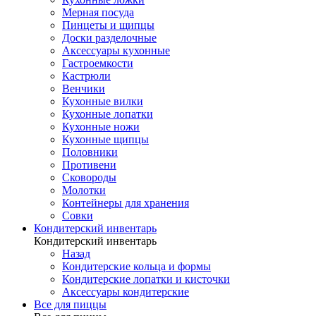
Мерная посуда
Пинцеты и щипцы
Доски разделочные
Аксессуары кухонные
Гастроемкости
Кастрюли
Венчики
Кухонные вилки
Кухонные лопатки
Кухонные ножи
Кухонные щипцы
Половники
Противени
Сковороды
Молотки
Контейнеры для хранения
Совки
Кондитерский инвентарь
Кондитерский инвентарь
Назад
Кондитерские кольца и формы
Кондитерские лопатки и кисточки
Аксессуары кондитерские
Все для пиццы