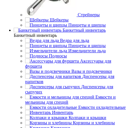
Стрейнеры
Шейкеры
Пинцеты и щипцы
Банкетный инвентарь
Банкетный инвентарь
Ведра для льда
Пинцеты и щипцы
Измельчители льда
Подносы
Аксессуары для
фуршета
Вазы и подсвечники
Диспенсеры для
напитков
Диспенсеры для
сыпучих
Емкости и
мельницы для специй
Емкости охладительные
Инвентарь
Колпаки и крышки
Корзины и хлебницы
Креманки