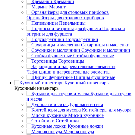
Креманки
Мармит
Органайзеры для столовых приборов
Пепельницы
Подносы и
витрины для фуршета
Подсалфетники
Сахарницы и масленки
Соусники и молочники
Стойки фуршетные
Тортовницы
Чафиндиши и нагревательные элементы
Щипцы фуршетные
Кухонный инвентарь
Кухонный инвентарь
Бутылки для соусов
и масла
Дуршлаги и сита
Контейнеры для мусора
Миски кухонные
Сотейники
Кухонные ложки
Мерная посуда