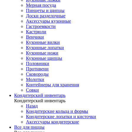
Мерная посуда
Пинцеты и щипцы
Доски разделочные
Аксессуары кухонные
Гастроемкости
Кастрюли
Венчики
Кухонные вилки
Кухонные лопатки
Кухонные ножи
Кухонные щипцы
Половники
Противени
Сковороды
Молотки
Контейнеры для хранения
Совки
Кондитерский инвентарь
Кондитерский инвентарь
Назад
Кондитерские кольца и формы
Кондитерские лопатки и кисточки
Аксессуары кондитерские
Все для пиццы