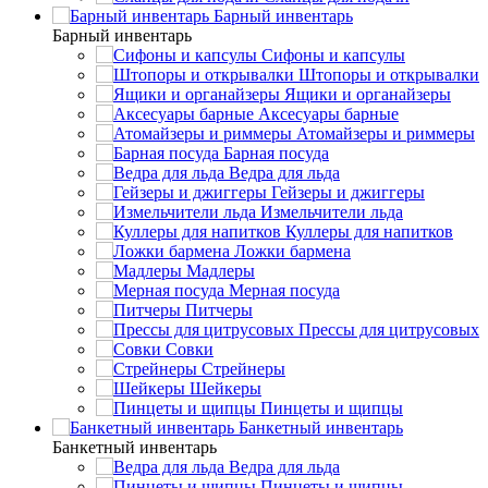
Барный инвентарь
Барный инвентарь
Сифоны и капсулы
Штопоры и открывалки
Ящики и органайзеры
Аксесуары барные
Атомайзеры и риммеры
Барная посуда
Ведра для льда
Гейзеры и джиггеры
Измельчители льда
Куллеры для напитков
Ложки бармена
Мадлеры
Мерная посуда
Питчеры
Прессы для цитрусовых
Совки
Стрейнеры
Шейкеры
Пинцеты и щипцы
Банкетный инвентарь
Банкетный инвентарь
Ведра для льда
Пинцеты и щипцы