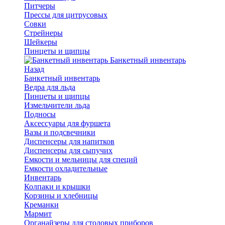
Питчеры
Прессы для цитрусовых
Совки
Стрейнеры
Шейкеры
Пинцеты и щипцы
Банкетный инвентарь
Назад
Банкетный инвентарь
Ведра для льда
Пинцеты и щипцы
Измельчители льда
Подносы
Аксессуары для фуршета
Вазы и подсвечники
Диспенсеры для напитков
Диспенсеры для сыпучих
Емкости и мельницы для специй
Емкости охладительные
Инвентарь
Колпаки и крышки
Корзины и хлебницы
Креманки
Мармит
Органайзеры для столовых приборов