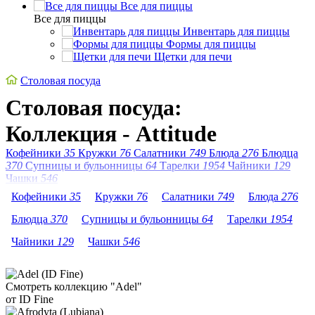
Все для пиццы
Все для пиццы
Инвентарь для пиццы
Формы для пиццы
Щетки для печи
Столовая посуда
Столовая посуда:
Коллекция - Attitude
Кофейники
35
Кружки
76
Салатники
749
Блюда
276
Блюдца
370
Супницы и бульонницы
64
Тарелки
1954
Чайники
129
Чашки
546
Кофейники
35
Кружки
76
Салатники
749
Блюда
276
Блюдца
370
Супницы и бульонницы
64
Тарелки
1954
Чайники
129
Чашки
546
Смотреть коллекцию "Adel"
от ID Fine