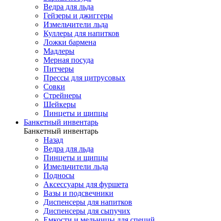
Ведра для льда
Гейзеры и джиггеры
Измельчители льда
Куллеры для напитков
Ложки бармена
Мадлеры
Мерная посуда
Питчеры
Прессы для цитрусовых
Совки
Стрейнеры
Шейкеры
Пинцеты и щипцы
Банкетный инвентарь
Банкетный инвентарь
Назад
Ведра для льда
Пинцеты и щипцы
Измельчители льда
Подносы
Аксессуары для фуршета
Вазы и подсвечники
Диспенсеры для напитков
Диспенсеры для сыпучих
Емкости и мельницы для специй