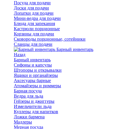
Посуда для подачи
Доски для подачи
Лопатки для подачи
Мини-ведра для подачи
Блюда для запекания
Кастрюли порционные
Корзины для подачи
Сковороды порционные, сотейники
Сланцы для подачи
Барный инвентарь
Назад
Барный инвентарь
Сифоны и капсулы
Штопоры и открывалки
Ящики и органайзеры
Аксесуары барные
Атомайзеры и риммеры
Барная посуда
Ведра для льда
Гейзеры и джиггеры
Измельчители льда
Куллеры для напитков
Ложки бармена
Мадлеры
Мерная посуда