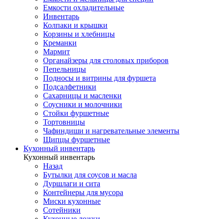
Емкости охладительные
Инвентарь
Колпаки и крышки
Корзины и хлебницы
Креманки
Мармит
Органайзеры для столовых приборов
Пепельницы
Подносы и витрины для фуршета
Подсалфетники
Сахарницы и масленки
Соусники и молочники
Стойки фуршетные
Тортовницы
Чафиндиши и нагревательные элементы
Щипцы фуршетные
Кухонный инвентарь
Кухонный инвентарь
Назад
Бутылки для соусов и масла
Дуршлаги и сита
Контейнеры для мусора
Миски кухонные
Сотейники
Кухонные ложки