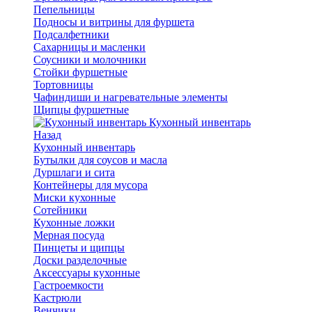
Пепельницы
Подносы и витрины для фуршета
Подсалфетники
Сахарницы и масленки
Соусники и молочники
Стойки фуршетные
Тортовницы
Чафиндиши и нагревательные элементы
Щипцы фуршетные
Кухонный инвентарь
Назад
Кухонный инвентарь
Бутылки для соусов и масла
Дуршлаги и сита
Контейнеры для мусора
Миски кухонные
Сотейники
Кухонные ложки
Мерная посуда
Пинцеты и щипцы
Доски разделочные
Аксессуары кухонные
Гастроемкости
Кастрюли
Венчики