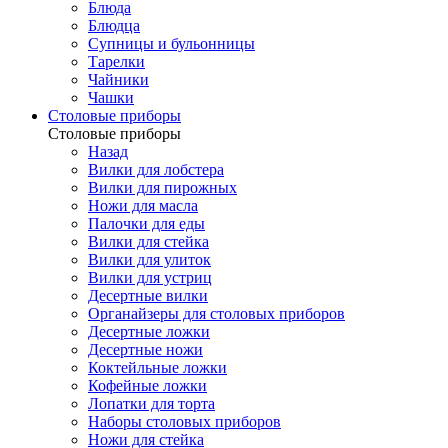
Блюда
Блюдца
Супницы и бульонницы
Тарелки
Чайники
Чашки
Cтоловые приборы
Cтоловые приборы
Назад
Вилки для лобстера
Вилки для пирожных
Ножи для масла
Палочки для еды
Вилки для стейка
Вилки для улиток
Вилки для устриц
Десертные вилки
Органайзеры для столовых приборов
Десертные ложки
Десертные ножи
Коктейльные ложки
Кофейные ложки
Лопатки для торта
Наборы столовых приборов
Ножи для стейка