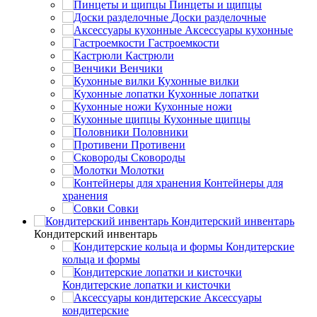
Пинцеты и щипцы
Доски разделочные
Аксессуары кухонные
Гастроемкости
Кастрюли
Венчики
Кухонные вилки
Кухонные лопатки
Кухонные ножи
Кухонные щипцы
Половники
Противени
Сковороды
Молотки
Контейнеры для
хранения
Совки
Кондитерский инвентарь
Кондитерский инвентарь
Кондитерские
кольца и формы
Кондитерские лопатки и кисточки
Аксессуары
кондитерские