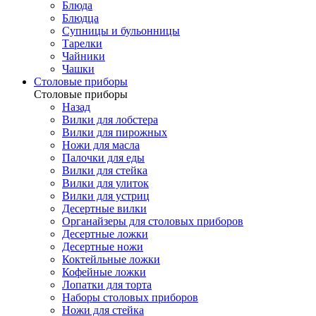
Блюда
Блюдца
Супницы и бульонницы
Тарелки
Чайники
Чашки
Cтоловые приборы
Cтоловые приборы
Назад
Вилки для лобстера
Вилки для пирожных
Ножи для масла
Палочки для еды
Вилки для стейка
Вилки для улиток
Вилки для устриц
Десертные вилки
Органайзеры для столовых приборов
Десертные ложки
Десертные ножи
Коктейльные ложки
Кофейные ложки
Лопатки для торта
Наборы столовых приборов
Ножи для стейка