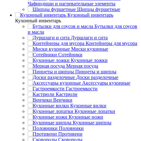
Чафиндиши и нагревательные элементы
Щипцы фуршетные
Кухонный инвентарь
Кухонный инвентарь
Бутылки для соусов
и масла
Дуршлаги и сита
Контейнеры для мусора
Миски кухонные
Сотейники
Кухонные ложки
Мерная посуда
Пинцеты и щипцы
Доски разделочные
Аксессуары кухонные
Гастроемкости
Кастрюли
Венчики
Кухонные вилки
Кухонные лопатки
Кухонные ножи
Кухонные щипцы
Половники
Противени
Сковороды