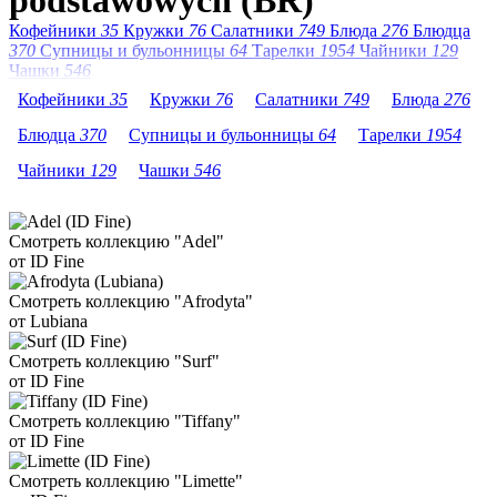
podstawowych (BR)
Кофейники
35
Кружки
76
Салатники
749
Блюда
276
Блюдца
370
Супницы и бульонницы
64
Тарелки
1954
Чайники
129
Чашки
546
Кофейники
35
Кружки
76
Салатники
749
Блюда
276
Блюдца
370
Супницы и бульонницы
64
Тарелки
1954
Чайники
129
Чашки
546
Смотреть коллекцию "Adel"
от ID Fine
Смотреть коллекцию "Afrodyta"
от Lubiana
Смотреть коллекцию "Surf"
от ID Fine
Смотреть коллекцию "Tiffany"
от ID Fine
Смотреть коллекцию "Limette"