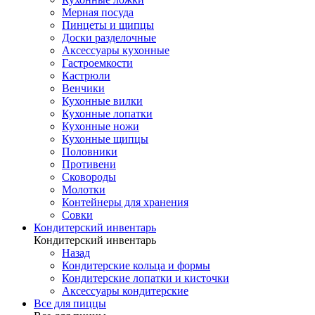
Мерная посуда
Пинцеты и щипцы
Доски разделочные
Аксессуары кухонные
Гастроемкости
Кастрюли
Венчики
Кухонные вилки
Кухонные лопатки
Кухонные ножи
Кухонные щипцы
Половники
Противени
Сковороды
Молотки
Контейнеры для хранения
Совки
Кондитерский инвентарь
Кондитерский инвентарь
Назад
Кондитерские кольца и формы
Кондитерские лопатки и кисточки
Аксессуары кондитерские
Все для пиццы