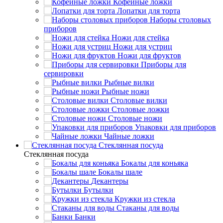
Кофейные ложки
Лопатки для торта
Наборы столовых
приборов
Ножи для стейка
Ножи для устриц
Ножи для фруктов
Приборы для
сервировки
Рыбные вилки
Рыбные ножи
Столовые вилки
Столовые ложки
Столовые ножи
Упаковки для приборов
Чайные ложки
Стеклянная посуда
Стеклянная посуда
Бокалы для коньяка
Бокалы шале
Декантеры
Бутылки
Кружки из стекла
Стаканы для воды
Банки