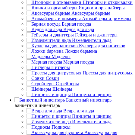
Штопоры и открывалки
Ящики и органайзеры
Аксесуары барные
Атомайзеры и риммеры
Барная посуда
Ведра для льда
Гейзеры и джиггеры
Измельчители льда
Куллеры для напитков
Ложки бармена
Мадлеры
Мерная посуда
Питчеры
Прессы для цитрусовых
Совки
Стрейнеры
Шейкеры
Пинцеты и щипцы
Банкетный инвентарь
Банкетный инвентарь
Ведра для льда
Пинцеты и щипцы
Измельчители льда
Подносы
Аксессуары для