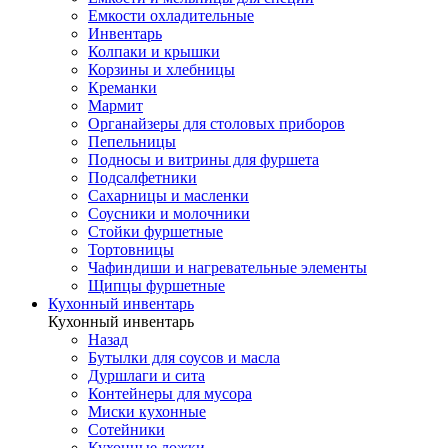
Емкости охладительные
Инвентарь
Колпаки и крышки
Корзины и хлебницы
Креманки
Мармит
Органайзеры для столовых приборов
Пепельницы
Подносы и витрины для фуршета
Подсалфетники
Сахарницы и масленки
Соусники и молочники
Стойки фуршетные
Тортовницы
Чафиндиши и нагревательные элементы
Щипцы фуршетные
Кухонный инвентарь
Кухонный инвентарь
Назад
Бутылки для соусов и масла
Дуршлаги и сита
Контейнеры для мусора
Миски кухонные
Сотейники
Кухонные ложки