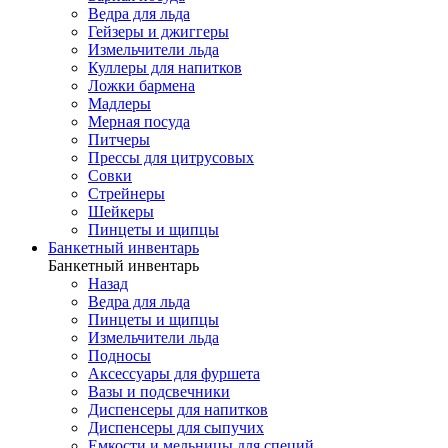
Ведра для льда
Гейзеры и джиггеры
Измельчители льда
Куллеры для напитков
Ложки бармена
Мадлеры
Мерная посуда
Питчеры
Прессы для цитрусовых
Совки
Стрейнеры
Шейкеры
Пинцеты и щипцы
Банкетный инвентарь
Банкетный инвентарь
Назад
Ведра для льда
Пинцеты и щипцы
Измельчители льда
Подносы
Аксессуары для фуршета
Вазы и подсвечники
Диспенсеры для напитков
Диспенсеры для сыпучих
Емкости и мельницы для специй