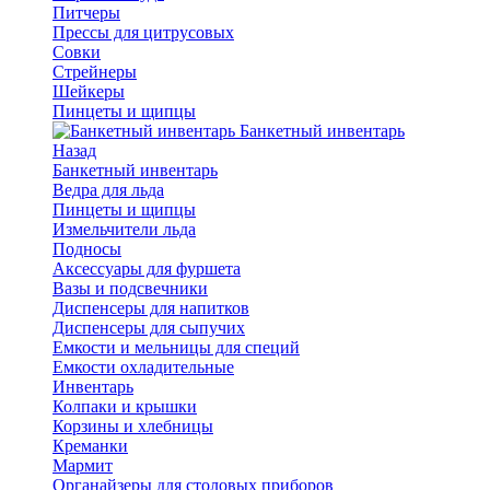
Питчеры
Прессы для цитрусовых
Совки
Стрейнеры
Шейкеры
Пинцеты и щипцы
Банкетный инвентарь
Назад
Банкетный инвентарь
Ведра для льда
Пинцеты и щипцы
Измельчители льда
Подносы
Аксессуары для фуршета
Вазы и подсвечники
Диспенсеры для напитков
Диспенсеры для сыпучих
Емкости и мельницы для специй
Емкости охладительные
Инвентарь
Колпаки и крышки
Корзины и хлебницы
Креманки
Мармит
Органайзеры для столовых приборов