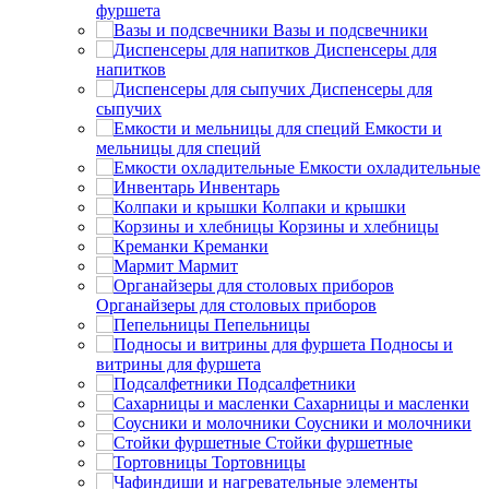
фуршета
Вазы и подсвечники
Диспенсеры для
напитков
Диспенсеры для
сыпучих
Емкости и
мельницы для специй
Емкости охладительные
Инвентарь
Колпаки и крышки
Корзины и хлебницы
Креманки
Мармит
Органайзеры для столовых приборов
Пепельницы
Подносы и
витрины для фуршета
Подсалфетники
Сахарницы и масленки
Соусники и молочники
Стойки фуршетные
Тортовницы