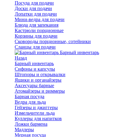
Посуда для подачи
Доски для подачи
Лопатки для подачи
Мини-ведра для подачи
Блюда для запекания
Кастрюли порционные
Корзины для подачи
Сковороды порционные, сотейники
Сланцы для подачи
Барный инвентарь
Назад
Барный инвентарь
Сифоны и капсулы
Штопоры и открывалки
Ящики и органайзеры
Аксесуары барные
Атомайзеры и риммеры
Барная посуда
Ведра для льда
Гейзеры и джиггеры
Измельчители льда
Куллеры для напитков
Ложки бармена
Мадлеры
Мерная посуда