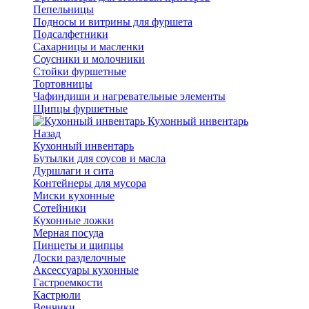
Пепельницы
Подносы и витрины для фуршета
Подсалфетники
Сахарницы и масленки
Соусники и молочники
Стойки фуршетные
Тортовницы
Чафиндиши и нагревательные элементы
Щипцы фуршетные
Кухонный инвентарь
Назад
Кухонный инвентарь
Бутылки для соусов и масла
Дуршлаги и сита
Контейнеры для мусора
Миски кухонные
Сотейники
Кухонные ложки
Мерная посуда
Пинцеты и щипцы
Доски разделочные
Аксессуары кухонные
Гастроемкости
Кастрюли
Венчики