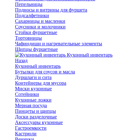
Пепельницы
Подносы и витрины для фуршета
Подсалфетники
Сахарницы и масленки
Соусники и молочники
Стойки фуршетные
Тортовницы
Чафиндиши и нагревательные элементы
Щипцы фуршетные
Кухонный инвентарь
Назад
Кухонный инвентарь
Бутылки для соусов и масла
Дуршлаги и сита
Контейнеры для мусора
Миски кухонные
Сотейники
Кухонные ложки
Мерная посуда
Пинцеты и щипцы
Доски разделочные
Аксессуары кухонные
Гастроемкости
Кастрюли
Венчики