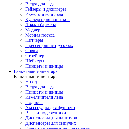
Ведра для льда
Гейзеры и джиггеры
Измельчители льда
Куллеры для напитков
Ложки бармена
Мадлеры
Мерная посуда
Питчеры
Прессы для цитрусовых
Совки
Стрейнеры
Шейкеры
Пинцеты и щипцы
Банкетный инвентарь
Банкетный инвентарь
Назад
Ведра для льда
Пинцеты и щипцы
Измельчители льда
Подносы
Аксессуары для фуршета
Вазы и подсвечники
Диспенсеры для напитков
Диспенсеры для сыпучих
Емкости и мельницы для специй