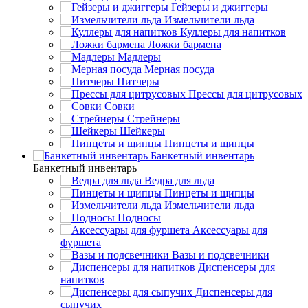
Гейзеры и джиггеры
Измельчители льда
Куллеры для напитков
Ложки бармена
Мадлеры
Мерная посуда
Питчеры
Прессы для цитрусовых
Совки
Стрейнеры
Шейкеры
Пинцеты и щипцы
Банкетный инвентарь
Банкетный инвентарь
Ведра для льда
Пинцеты и щипцы
Измельчители льда
Подносы
Аксессуары для
фуршета
Вазы и подсвечники
Диспенсеры для
напитков
Диспенсеры для
сыпучих