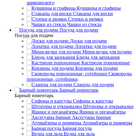
шампанского
Кувшины и графины
Стаканы для виски
Стопки и рюмки
Чашки из стекла
Посуда для подачи
Посуда для подачи
Доски для подачи
Лопатки для подачи
Мини-ведра для подачи
Блюда для запекания
Кастрюли порционные
Корзины для подачи
Сковороды
порционные, сотейники
Сланцы для подачи
Барный инвентарь
Барный инвентарь
Сифоны и капсулы
Штопоры и открывалки
Ящики и органайзеры
Аксесуары барные
Атомайзеры и риммеры
Барная посуда
Ведра для льда