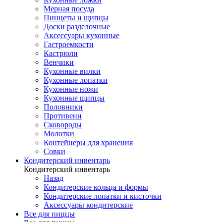
Мерная посуда
Пинцеты и щипцы
Доски разделочные
Аксессуары кухонные
Гастроемкости
Кастрюли
Венчики
Кухонные вилки
Кухонные лопатки
Кухонные ножи
Кухонные щипцы
Половники
Противени
Сковороды
Молотки
Контейнеры для хранения
Совки
Кондитерский инвентарь
Кондитерский инвентарь
Назад
Кондитерские кольца и формы
Кондитерские лопатки и кисточки
Аксессуары кондитерские
Все для пиццы