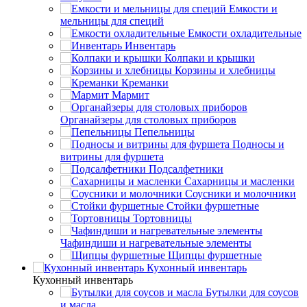
Емкости и
мельницы для специй
Емкости охладительные
Инвентарь
Колпаки и крышки
Корзины и хлебницы
Креманки
Мармит
Органайзеры для столовых приборов
Пепельницы
Подносы и
витрины для фуршета
Подсалфетники
Сахарницы и масленки
Соусники и молочники
Стойки фуршетные
Тортовницы
Чафиндиши и нагревательные элементы
Щипцы фуршетные
Кухонный инвентарь
Кухонный инвентарь
Бутылки для соусов
и масла