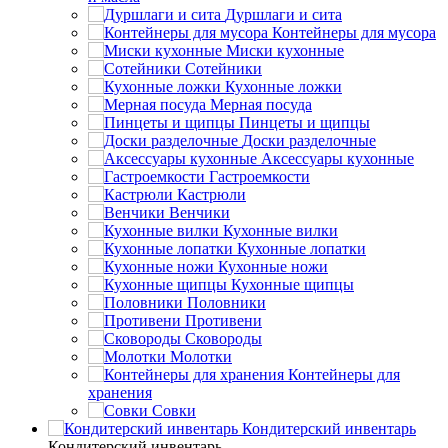
Дуршлаги и сита
Контейнеры для мусора
Миски кухонные
Сотейники
Кухонные ложки
Мерная посуда
Пинцеты и щипцы
Доски разделочные
Аксессуары кухонные
Гастроемкости
Кастрюли
Венчики
Кухонные вилки
Кухонные лопатки
Кухонные ножи
Кухонные щипцы
Половники
Противени
Сковороды
Молотки
Контейнеры для
хранения
Совки
Кондитерский инвентарь
Кондитерский инвентарь