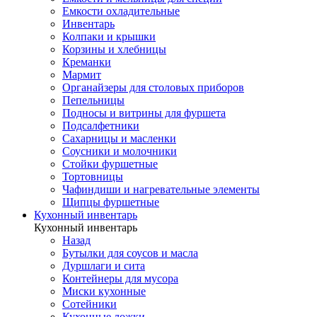
Емкости охладительные
Инвентарь
Колпаки и крышки
Корзины и хлебницы
Креманки
Мармит
Органайзеры для столовых приборов
Пепельницы
Подносы и витрины для фуршета
Подсалфетники
Сахарницы и масленки
Соусники и молочники
Стойки фуршетные
Тортовницы
Чафиндиши и нагревательные элементы
Щипцы фуршетные
Кухонный инвентарь
Кухонный инвентарь
Назад
Бутылки для соусов и масла
Дуршлаги и сита
Контейнеры для мусора
Миски кухонные
Сотейники
Кухонные ложки