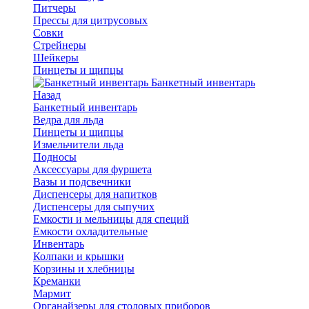
Питчеры
Прессы для цитрусовых
Совки
Стрейнеры
Шейкеры
Пинцеты и щипцы
Банкетный инвентарь
Назад
Банкетный инвентарь
Ведра для льда
Пинцеты и щипцы
Измельчители льда
Подносы
Аксессуары для фуршета
Вазы и подсвечники
Диспенсеры для напитков
Диспенсеры для сыпучих
Емкости и мельницы для специй
Емкости охладительные
Инвентарь
Колпаки и крышки
Корзины и хлебницы
Креманки
Мармит
Органайзеры для столовых приборов