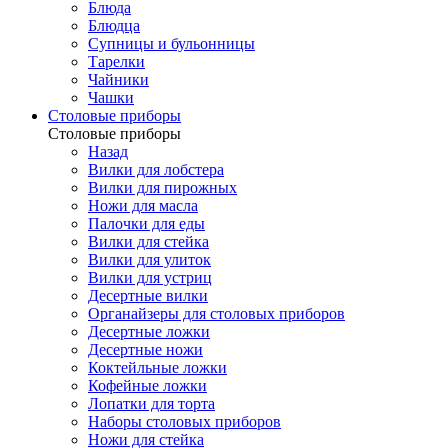
Блюда
Блюдца
Супницы и бульонницы
Тарелки
Чайники
Чашки
Cтоловые приборы
Cтоловые приборы
Назад
Вилки для лобстера
Вилки для пирожных
Ножи для масла
Палочки для еды
Вилки для стейка
Вилки для улиток
Вилки для устриц
Десертные вилки
Органайзеры для столовых приборов
Десертные ложки
Десертные ножи
Коктейльные ложки
Кофейные ложки
Лопатки для торта
Наборы столовых приборов
Ножи для стейка