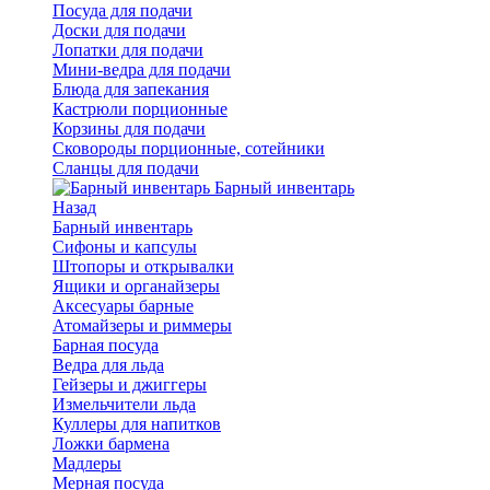
Посуда для подачи
Доски для подачи
Лопатки для подачи
Мини-ведра для подачи
Блюда для запекания
Кастрюли порционные
Корзины для подачи
Сковороды порционные, сотейники
Сланцы для подачи
Барный инвентарь
Назад
Барный инвентарь
Сифоны и капсулы
Штопоры и открывалки
Ящики и органайзеры
Аксесуары барные
Атомайзеры и риммеры
Барная посуда
Ведра для льда
Гейзеры и джиггеры
Измельчители льда
Куллеры для напитков
Ложки бармена
Мадлеры
Мерная посуда