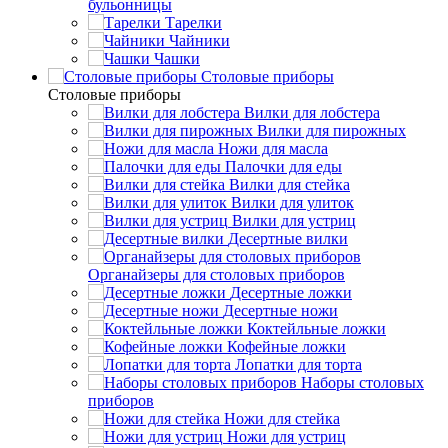
бульонницы
Тарелки
Чайники
Чашки
Cтоловые приборы
Cтоловые приборы
Вилки для лобстера
Вилки для пирожных
Ножи для масла
Палочки для еды
Вилки для стейка
Вилки для улиток
Вилки для устриц
Десертные вилки
Органайзеры для столовых приборов
Десертные ложки
Десертные ножи
Коктейльные ложки
Кофейные ложки
Лопатки для торта
Наборы столовых
приборов
Ножи для стейка
Ножи для устриц