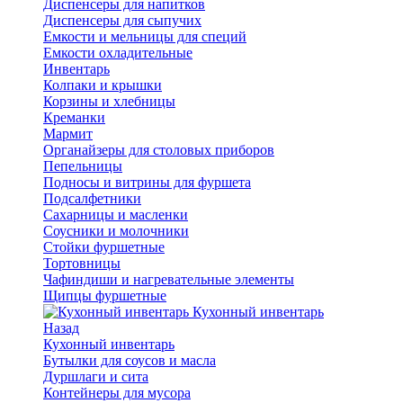
Диспенсеры для напитков
Диспенсеры для сыпучих
Емкости и мельницы для специй
Емкости охладительные
Инвентарь
Колпаки и крышки
Корзины и хлебницы
Креманки
Мармит
Органайзеры для столовых приборов
Пепельницы
Подносы и витрины для фуршета
Подсалфетники
Сахарницы и масленки
Соусники и молочники
Стойки фуршетные
Тортовницы
Чафиндиши и нагревательные элементы
Щипцы фуршетные
Кухонный инвентарь
Назад
Кухонный инвентарь
Бутылки для соусов и масла
Дуршлаги и сита
Контейнеры для мусора