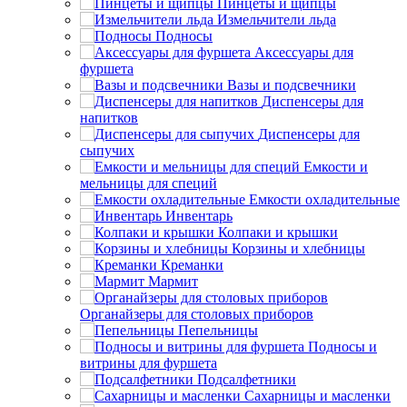
Пинцеты и щипцы
Измельчители льда
Подносы
Аксессуары для
фуршета
Вазы и подсвечники
Диспенсеры для
напитков
Диспенсеры для
сыпучих
Емкости и
мельницы для специй
Емкости охладительные
Инвентарь
Колпаки и крышки
Корзины и хлебницы
Креманки
Мармит
Органайзеры для столовых приборов
Пепельницы
Подносы и
витрины для фуршета
Подсалфетники
Сахарницы и масленки