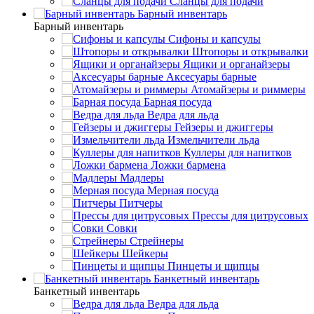
Сланцы для подачи
Барный инвентарь
Барный инвентарь
Сифоны и капсулы
Штопоры и открывалки
Ящики и органайзеры
Аксесуары барные
Атомайзеры и риммеры
Барная посуда
Ведра для льда
Гейзеры и джиггеры
Измельчители льда
Куллеры для напитков
Ложки бармена
Мадлеры
Мерная посуда
Питчеры
Прессы для цитрусовых
Совки
Стрейнеры
Шейкеры
Пинцеты и щипцы
Банкетный инвентарь
Банкетный инвентарь
Ведра для льда