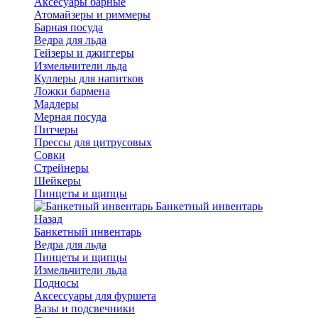
Аксесуары барные
Атомайзеры и риммеры
Барная посуда
Ведра для льда
Гейзеры и джиггеры
Измельчители льда
Куллеры для напитков
Ложки бармена
Мадлеры
Мерная посуда
Питчеры
Прессы для цитрусовых
Совки
Стрейнеры
Шейкеры
Пинцеты и щипцы
Банкетный инвентарь
Назад
Банкетный инвентарь
Ведра для льда
Пинцеты и щипцы
Измельчители льда
Подносы
Аксессуары для фуршета
Вазы и подсвечники