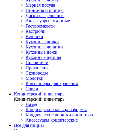
Мерная посуда
Пинцеты и щипцы
Доски разделочные
Аксессуары кухонные
Гастроемкости
Кастрюли
Венчики
Кухонные вилки
Кухонные лопатки
Кухонные ножи
Кухонные щипцы
Половники
Противени
Сковороды
Молотки
Контейнеры для хранения
Совки
Кондитерский инвентарь
Кондитерский инвентарь
Назад
Кондитерские кольца и формы
Кондитерские лопатки и кисточки
Аксессуары кондитерские
Все для пиццы