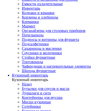
Емкости охладительные
Инвентарь
Колпаки и крышки
Корзины и хлебницы
Креманки
Мармит
Органайзеры для столовых приборов
Пепельницы
Подносы и витрины для фуршета
Подсалфетники
Сахарницы и масленки
Соусники и молочники
Стойки фуршетные
Тортовницы
Чафиндиши и нагревательные элементы
Щипцы фуршетные
Кухонный инвентарь
Кухонный инвентарь
Назад
Бутылки для соусов и масла
Дуршлаги и сита
Контейнеры для мусора
Миски кухонные
Сотейники
Кухонные ложки