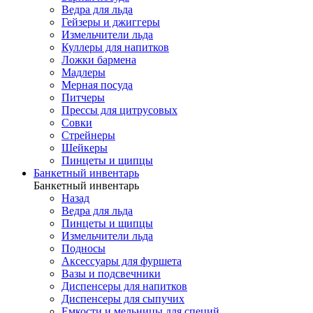
Ведра для льда
Гейзеры и джиггеры
Измельчители льда
Куллеры для напитков
Ложки бармена
Мадлеры
Мерная посуда
Питчеры
Прессы для цитрусовых
Совки
Стрейнеры
Шейкеры
Пинцеты и щипцы
Банкетный инвентарь
Банкетный инвентарь
Назад
Ведра для льда
Пинцеты и щипцы
Измельчители льда
Подносы
Аксессуары для фуршета
Вазы и подсвечники
Диспенсеры для напитков
Диспенсеры для сыпучих
Емкости и мельницы для специй