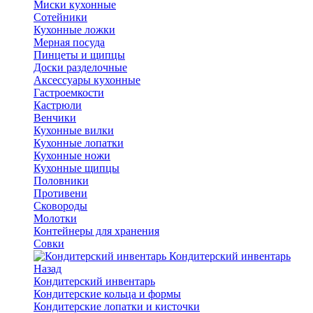
Миски кухонные
Сотейники
Кухонные ложки
Мерная посуда
Пинцеты и щипцы
Доски разделочные
Аксессуары кухонные
Гастроемкости
Кастрюли
Венчики
Кухонные вилки
Кухонные лопатки
Кухонные ножи
Кухонные щипцы
Половники
Противени
Сковороды
Молотки
Контейнеры для хранения
Совки
Кондитерский инвентарь
Назад
Кондитерский инвентарь
Кондитерские кольца и формы
Кондитерские лопатки и кисточки