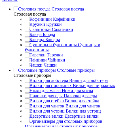
Столовая посуда
Столовая посуда
Кофейники
Кружки
Салатники
Блюда
Блюдца
Супницы и
бульонницы
Тарелки
Чайники
Чашки
Cтоловые приборы
Cтоловые приборы
Вилки для лобстера
Вилки для пирожных
Ножи для масла
Палочки для еды
Вилки для стейка
Вилки для улиток
Вилки для устриц
Десертные вилки
Органайзеры для столовых приборов