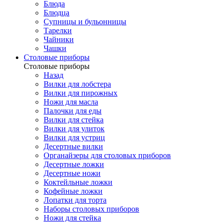
Блюда
Блюдца
Супницы и бульонницы
Тарелки
Чайники
Чашки
Cтоловые приборы
Cтоловые приборы
Назад
Вилки для лобстера
Вилки для пирожных
Ножи для масла
Палочки для еды
Вилки для стейка
Вилки для улиток
Вилки для устриц
Десертные вилки
Органайзеры для столовых приборов
Десертные ложки
Десертные ножи
Коктейльные ложки
Кофейные ложки
Лопатки для торта
Наборы столовых приборов
Ножи для стейка