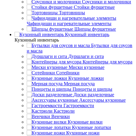
Соусники и молочники
Стойки фуршетные
Тортовницы
Чафиндиши и нагревательные элементы
Щипцы фуршетные
Кухонный инвентарь
Кухонный инвентарь
Бутылки для соусов
и масла
Дуршлаги и сита
Контейнеры для мусора
Миски кухонные
Сотейники
Кухонные ложки
Мерная посуда
Пинцеты и щипцы
Доски разделочные
Аксессуары кухонные
Гастроемкости
Кастрюли
Венчики
Кухонные вилки
Кухонные лопатки
Кухонные ножи