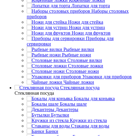
Кофейные ложки
Лопатки для торта
Наборы столовых
приборов
Ножи для стейка
Ножи для устриц
Ножи для фруктов
Приборы для
сервировки
Рыбные вилки
Рыбные ножи
Столовые вилки
Столовые ложки
Столовые ножи
Упаковки для приборов
Чайные ложки
Стеклянная посуда
Стеклянная посуда
Бокалы для коньяка
Бокалы шале
Декантеры
Бутылки
Кружки из стекла
Стаканы для воды
Банки