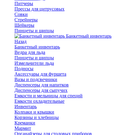
Питчеры
Прессы для цитрусовых
Совки
Стрейнеры
Шейкеры
Пинцеты и щипцы
Банкетный инвентарь
Назад
Банкетный инвентарь
Ведра для льда
Пинцеты и щипцы
Измельчители льда
Подносы
Аксессуары для фуршета
Вазы и подсвечники
Диспенсеры для напитков
Диспенсеры для сыпучих
Емкости и мельницы для специй
Емкости охладительные
Инвентарь
Колпаки и крышки
Корзины и хлебницы
Креманки
Мармит
Органайзеры для столовых приборов