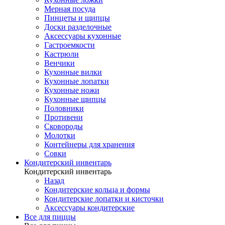
Мерная посуда
Пинцеты и щипцы
Доски разделочные
Аксессуары кухонные
Гастроемкости
Кастрюли
Венчики
Кухонные вилки
Кухонные лопатки
Кухонные ножи
Кухонные щипцы
Половники
Противени
Сковороды
Молотки
Контейнеры для хранения
Совки
Кондитерский инвентарь
Кондитерский инвентарь
Назад
Кондитерские кольца и формы
Кондитерские лопатки и кисточки
Аксессуары кондитерские
Все для пиццы