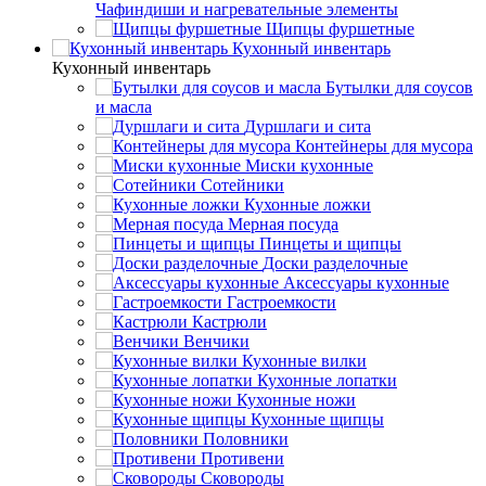
Чафиндиши и нагревательные элементы
Щипцы фуршетные
Кухонный инвентарь
Кухонный инвентарь
Бутылки для соусов
и масла
Дуршлаги и сита
Контейнеры для мусора
Миски кухонные
Сотейники
Кухонные ложки
Мерная посуда
Пинцеты и щипцы
Доски разделочные
Аксессуары кухонные
Гастроемкости
Кастрюли
Венчики
Кухонные вилки
Кухонные лопатки
Кухонные ножи
Кухонные щипцы
Половники
Противени
Сковороды