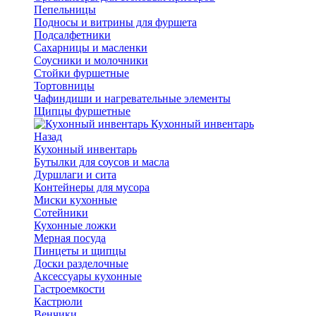
Пепельницы
Подносы и витрины для фуршета
Подсалфетники
Сахарницы и масленки
Соусники и молочники
Стойки фуршетные
Тортовницы
Чафиндиши и нагревательные элементы
Щипцы фуршетные
Кухонный инвентарь
Назад
Кухонный инвентарь
Бутылки для соусов и масла
Дуршлаги и сита
Контейнеры для мусора
Миски кухонные
Сотейники
Кухонные ложки
Мерная посуда
Пинцеты и щипцы
Доски разделочные
Аксессуары кухонные
Гастроемкости
Кастрюли
Венчики