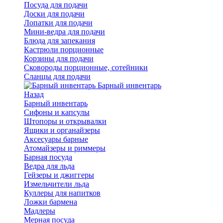
Посуда для подачи
Доски для подачи
Лопатки для подачи
Мини-ведра для подачи
Блюда для запекания
Кастрюли порционные
Корзины для подачи
Сковороды порционные, сотейники
Сланцы для подачи
Барный инвентарь
Назад
Барный инвентарь
Сифоны и капсулы
Штопоры и открывалки
Ящики и органайзеры
Аксесуары барные
Атомайзеры и риммеры
Барная посуда
Ведра для льда
Гейзеры и джиггеры
Измельчители льда
Куллеры для напитков
Ложки бармена
Мадлеры
Мерная посуда