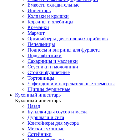
Емкости охладительные
Инвентарь
Колпаки и крышки
Корзины и хлебницы
Креманки
Мармит
Органайзеры для столовых приборов
Пепельницы
Подносы и витрины для фуршета
Подсалфетники
Сахарницы и масленки
Соусники и молочники
Стойки фуршетные
Тортовницы
Чафиндиши и нагревательные элементы
Щипцы фуршетные
Кухонный инвентарь
Кухонный инвентарь
Назад
Бутылки для соусов и масла
Дуршлаги и сита
Контейнеры для мусора
Миски кухонные
Сотейники
Кухонные ложки