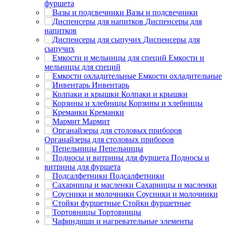
фуршета
Вазы и подсвечники
Диспенсеры для
напитков
Диспенсеры для
сыпучих
Емкости и
мельницы для специй
Емкости охладительные
Инвентарь
Колпаки и крышки
Корзины и хлебницы
Креманки
Мармит
Органайзеры для столовых приборов
Пепельницы
Подносы и
витрины для фуршета
Подсалфетники
Сахарницы и масленки
Соусники и молочники
Стойки фуршетные
Тортовницы