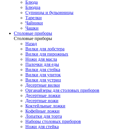
Блюда
Блюдца
Супницы и бульонницы
Тарелки
Чайники
Чашки
Cтоловые приборы
Cтоловые приборы
Назад
Вилки для лобстера
Вилки для пирожных
Ножи для масла
Палочки для еды
Вилки для стейка
Вилки для улиток
Вилки для устриц
Десертные вилки
Органайзеры для столовых приборов
Десертные ложки
Десертные ножи
Коктейльные ложки
Кофейные ложки
Лопатки для торта
Наборы столовых приборов
Ножи для стейка