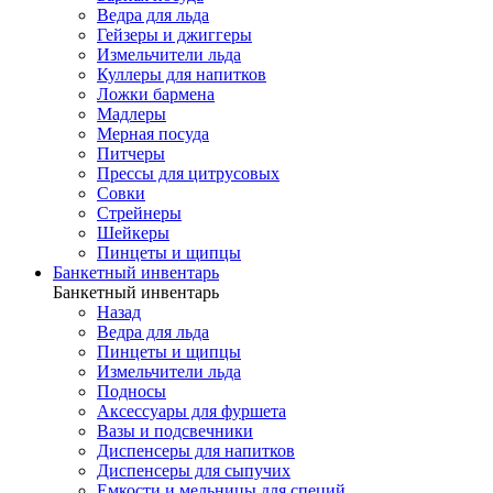
Ведра для льда
Гейзеры и джиггеры
Измельчители льда
Куллеры для напитков
Ложки бармена
Мадлеры
Мерная посуда
Питчеры
Прессы для цитрусовых
Совки
Стрейнеры
Шейкеры
Пинцеты и щипцы
Банкетный инвентарь
Банкетный инвентарь
Назад
Ведра для льда
Пинцеты и щипцы
Измельчители льда
Подносы
Аксессуары для фуршета
Вазы и подсвечники
Диспенсеры для напитков
Диспенсеры для сыпучих
Емкости и мельницы для специй