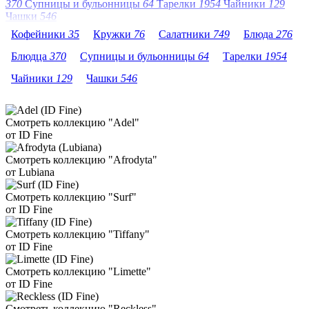
370
Супницы и бульонницы
64
Тарелки
1954
Чайники
129
Чашки
546
Кофейники
35
Кружки
76
Салатники
749
Блюда
276
Блюдца
370
Супницы и бульонницы
64
Тарелки
1954
Чайники
129
Чашки
546
Смотреть коллекцию "Adel"
от ID Fine
Смотреть коллекцию "Afrodyta"
от Lubiana
Смотреть коллекцию "Surf"
от ID Fine
Смотреть коллекцию "Tiffany"
от ID Fine
Смотреть коллекцию "Limette"
от ID Fine
Смотреть коллекцию "Reckless"