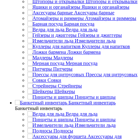
Штопоры и открывалки
Ящики и органайзеры
Аксесуары барные
Атомайзеры и риммеры
Барная посуда
Ведра для льда
Гейзеры и джиггеры
Измельчители льда
Куллеры для напитков
Ложки бармена
Мадлеры
Мерная посуда
Питчеры
Прессы для цитрусовых
Совки
Стрейнеры
Шейкеры
Пинцеты и щипцы
Банкетный инвентарь
Банкетный инвентарь
Ведра для льда
Пинцеты и щипцы
Измельчители льда
Подносы
Аксессуары для