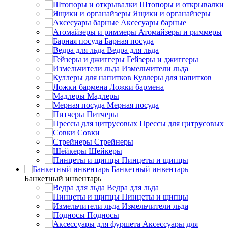
Штопоры и открывалки
Ящики и органайзеры
Аксесуары барные
Атомайзеры и риммеры
Барная посуда
Ведра для льда
Гейзеры и джиггеры
Измельчители льда
Куллеры для напитков
Ложки бармена
Мадлеры
Мерная посуда
Питчеры
Прессы для цитрусовых
Совки
Стрейнеры
Шейкеры
Пинцеты и щипцы
Банкетный инвентарь
Банкетный инвентарь
Ведра для льда
Пинцеты и щипцы
Измельчители льда
Подносы
Аксессуары для