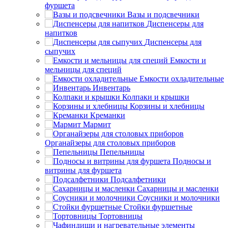
фуршета
Вазы и подсвечники
Диспенсеры для
напитков
Диспенсеры для
сыпучих
Емкости и
мельницы для специй
Емкости охладительные
Инвентарь
Колпаки и крышки
Корзины и хлебницы
Креманки
Мармит
Органайзеры для столовых приборов
Пепельницы
Подносы и
витрины для фуршета
Подсалфетники
Сахарницы и масленки
Соусники и молочники
Стойки фуршетные
Тортовницы