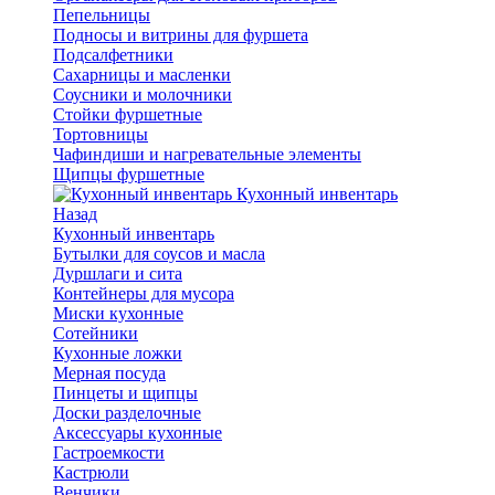
Пепельницы
Подносы и витрины для фуршета
Подсалфетники
Сахарницы и масленки
Соусники и молочники
Стойки фуршетные
Тортовницы
Чафиндиши и нагревательные элементы
Щипцы фуршетные
Кухонный инвентарь
Назад
Кухонный инвентарь
Бутылки для соусов и масла
Дуршлаги и сита
Контейнеры для мусора
Миски кухонные
Сотейники
Кухонные ложки
Мерная посуда
Пинцеты и щипцы
Доски разделочные
Аксессуары кухонные
Гастроемкости
Кастрюли
Венчики