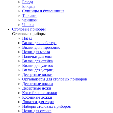
Блюда
Блюдца
Супницы и бульонницы
Тарелки
Чайники
Чашки
Cтоловые приборы
Cтоловые приборы
Назад
Вилки для лобстера
Вилки для пирожных
Ножи для масла
Палочки для еды
Вилки для стейка
Вилки для улиток
Вилки для устриц
Десертные вилки
Органайзеры для столовых приборов
Десертные ложки
Десертные ножи
Коктейльные ложки
Кофейные ложки
Лопатки для торта
Наборы столовых приборов
Ножи для стейка