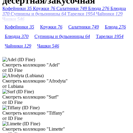
десертная/закусочная
Кофейники
35
Кружки
76
Салатники
749
Блюда
276
Блюдца
370
Супницы и бульонницы
64
Тарелки
1954
Чайники
129
Чашки
546
Кофейники
35
Кружки
76
Салатники
749
Блюда
276
Блюдца
370
Супницы и бульонницы
64
Тарелки
1954
Чайники
129
Чашки
546
Смотреть коллекцию "Adel"
от ID Fine
Смотреть коллекцию "Afrodyta"
от Lubiana
Смотреть коллекцию "Surf"
от ID Fine
Смотреть коллекцию "Tiffany"
от ID Fine
Смотреть коллекцию "Limette"