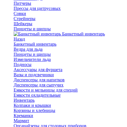
Питчеры
Прессы для цитрусовых
Совки
Стрейнеры
Шейкеры
Пинцеты и щипцы
Банкетный инвентарь
Назад
Банкетный инвентарь
Ведра для льда
Пинцеты и щипцы
Измельчители льда
Подносы
Аксессуары для фуршета
Вазы и подсвечники
Диспенсеры для напитков
Диспенсеры для сыпучих
Емкости и мельницы для специй
Емкости охладительные
Инвентарь
Колпаки и крышки
Корзины и хлебницы
Креманки
Мармит
Органайзеры для столовых приборов