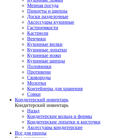
Мерная посуда
Пинцеты и щипцы
Доски разделочные
Аксессуары кухонные
Гастроемкости
Кастрюли
Венчики
Кухонные вилки
Кухонные лопатки
Кухонные ножи
Кухонные щипцы
Половники
Противени
Сковороды
Молотки
Контейнеры для хранения
Совки
Кондитерский инвентарь
Кондитерский инвентарь
Назад
Кондитерские кольца и формы
Кондитерские лопатки и кисточки
Аксессуары кондитерские
Все для пиццы