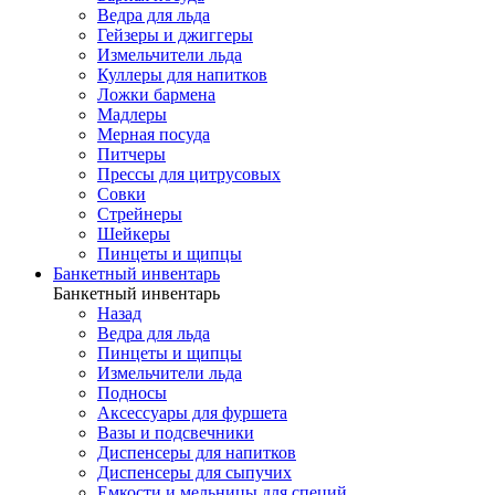
Ведра для льда
Гейзеры и джиггеры
Измельчители льда
Куллеры для напитков
Ложки бармена
Мадлеры
Мерная посуда
Питчеры
Прессы для цитрусовых
Совки
Стрейнеры
Шейкеры
Пинцеты и щипцы
Банкетный инвентарь
Банкетный инвентарь
Назад
Ведра для льда
Пинцеты и щипцы
Измельчители льда
Подносы
Аксессуары для фуршета
Вазы и подсвечники
Диспенсеры для напитков
Диспенсеры для сыпучих
Емкости и мельницы для специй