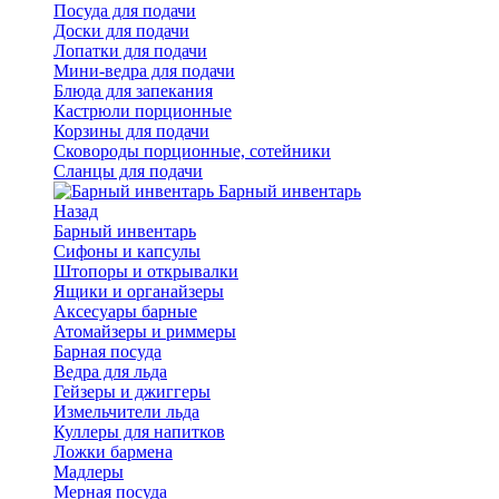
Посуда для подачи
Доски для подачи
Лопатки для подачи
Мини-ведра для подачи
Блюда для запекания
Кастрюли порционные
Корзины для подачи
Сковороды порционные, сотейники
Сланцы для подачи
Барный инвентарь
Назад
Барный инвентарь
Сифоны и капсулы
Штопоры и открывалки
Ящики и органайзеры
Аксесуары барные
Атомайзеры и риммеры
Барная посуда
Ведра для льда
Гейзеры и джиггеры
Измельчители льда
Куллеры для напитков
Ложки бармена
Мадлеры
Мерная посуда