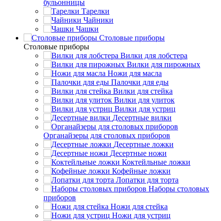
бульонницы
Тарелки
Чайники
Чашки
Cтоловые приборы
Cтоловые приборы
Вилки для лобстера
Вилки для пирожных
Ножи для масла
Палочки для еды
Вилки для стейка
Вилки для улиток
Вилки для устриц
Десертные вилки
Органайзеры для столовых приборов
Десертные ложки
Десертные ножи
Коктейльные ложки
Кофейные ложки
Лопатки для торта
Наборы столовых
приборов
Ножи для стейка
Ножи для устриц