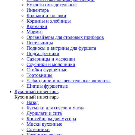
Емкости охладительные
Инвентарь
Колпаки и крышки
Корзины и хлебницы
Креманки
Мармит
Органайзеры для столовых приборов
Пепельницы
Подносы и витрины для фуршета
Подсалфетники
Сахарницы и масленки
Соусники и молочники
Стойки фуршетные
Тортовницы
Чафиндиши и нагревательные элементы
Щипцы фуршетные
Кухонный инвентарь
Кухонный инвентарь
Назад
Бутылки для соусов и масла
Дуршлаги и сита
Контейнеры для мусора
Миски кухонные
Сотейники
Кухонные ложки