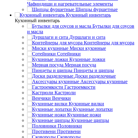
Чафиндиши и нагревательные элементы
Щипцы фуршетные
Кухонный инвентарь
Кухонный инвентарь
Бутылки для соусов
и масла
Дуршлаги и сита
Контейнеры для мусора
Миски кухонные
Сотейники
Кухонные ложки
Мерная посуда
Пинцеты и щипцы
Доски разделочные
Аксессуары кухонные
Гастроемкости
Кастрюли
Венчики
Кухонные вилки
Кухонные лопатки
Кухонные ножи
Кухонные щипцы
Половники
Противени
Сковороды