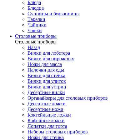
Блюда
Блюдца
Супницы и бульонницы
Тарелки
Чайники
Чашки
Cтоловые приборы
Cтоловые приборы
Назад
Вилки для лобстера
Вилки для пирожных
Ножи для масла
Палочки для еды
Вилки для стейка
Вилки для улиток
Вилки для устриц
Десертные вилки
Органайзеры для столовых приборов
Десертные ложки
Десертные ножи
Коктейльные ложки
Кофейные ложки
Лопатки для торта
Наборы столовых приборов
Ножи для стейка