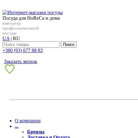
Посуда для HoReCa и дома
импортер
профессиональной
посуды
UA
|
RU
Поиск
+38‎0 (93) 677 88 83
Заказать звонок
О компании
...
Бренды
Доставка и Оплата