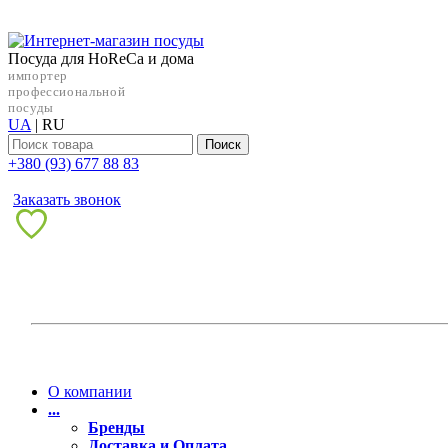
Посуда для HoReCa и дома
импортер
профессиональной
посуды
UA
|
RU
Поиск
+38‎0 (93) 677 88 83
Заказать звонок
О компании
...
Бренды
Доставка и Оплата