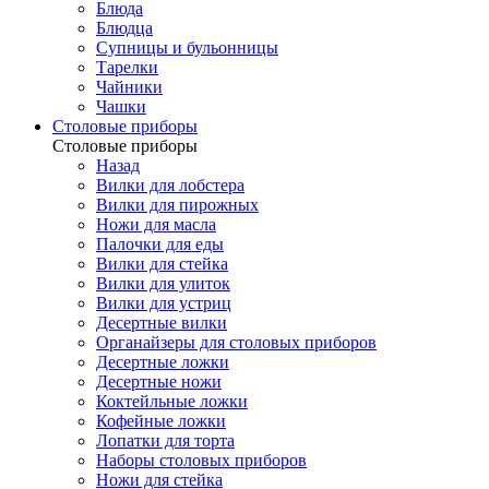
Блюда
Блюдца
Супницы и бульонницы
Тарелки
Чайники
Чашки
Cтоловые приборы
Cтоловые приборы
Назад
Вилки для лобстера
Вилки для пирожных
Ножи для масла
Палочки для еды
Вилки для стейка
Вилки для улиток
Вилки для устриц
Десертные вилки
Органайзеры для столовых приборов
Десертные ложки
Десертные ножи
Коктейльные ложки
Кофейные ложки
Лопатки для торта
Наборы столовых приборов
Ножи для стейка