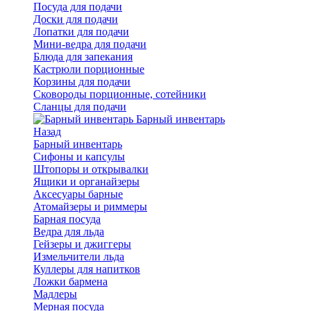
Посуда для подачи
Доски для подачи
Лопатки для подачи
Мини-ведра для подачи
Блюда для запекания
Кастрюли порционные
Корзины для подачи
Сковороды порционные, сотейники
Сланцы для подачи
Барный инвентарь
Назад
Барный инвентарь
Сифоны и капсулы
Штопоры и открывалки
Ящики и органайзеры
Аксесуары барные
Атомайзеры и риммеры
Барная посуда
Ведра для льда
Гейзеры и джиггеры
Измельчители льда
Куллеры для напитков
Ложки бармена
Мадлеры
Мерная посуда