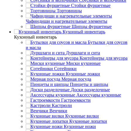
Соусники и молочники
Стойки фуршетные
Тортовницы
Чафиндиши и нагревательные элементы
Щипцы фуршетные
Кухонный инвентарь
Кухонный инвентарь
Бутылки для соусов
и масла
Дуршлаги и сита
Контейнеры для мусора
Миски кухонные
Сотейники
Кухонные ложки
Мерная посуда
Пинцеты и щипцы
Доски разделочные
Аксессуары кухонные
Гастроемкости
Кастрюли
Венчики
Кухонные вилки
Кухонные лопатки
Кухонные ножи