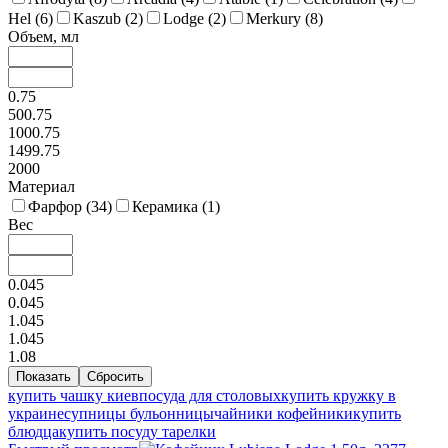
Hel (
6
)
Kaszub (
2
)
Lodge (
2
)
Merkury (
8
)
Объем, мл
0.75
500.75
1000.75
1499.75
2000
Материал
Фарфор (
34
)
Керамика (
1
)
Вес
0.045
0.045
1.045
1.045
1.08
купить чашку киев
посуда для столовых
купить кружку в
украине
супницы бульонницы
чайники кофейники
купить
блюдца
купить посуду тарелки