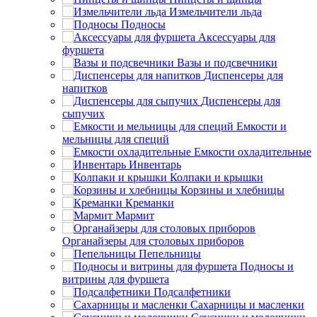
Измельчители льда
Подносы
Аксессуары для
фуршета
Вазы и подсвечники
Диспенсеры для
напитков
Диспенсеры для
сыпучих
Емкости и
мельницы для специй
Емкости охладительные
Инвентарь
Колпаки и крышки
Корзины и хлебницы
Креманки
Мармит
Органайзеры для столовых приборов
Пепельницы
Подносы и
витрины для фуршета
Подсалфетники
Сахарницы и масленки