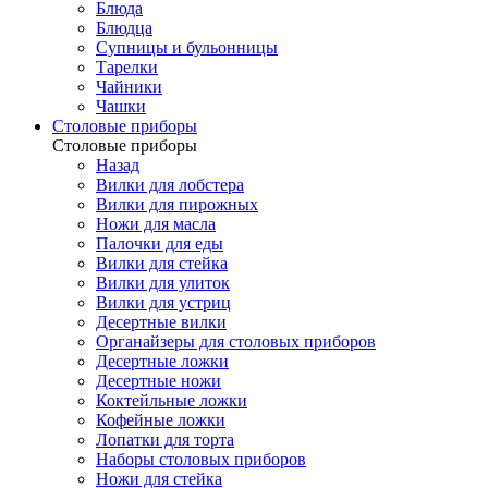
Блюда
Блюдца
Супницы и бульонницы
Тарелки
Чайники
Чашки
Cтоловые приборы
Cтоловые приборы
Назад
Вилки для лобстера
Вилки для пирожных
Ножи для масла
Палочки для еды
Вилки для стейка
Вилки для улиток
Вилки для устриц
Десертные вилки
Органайзеры для столовых приборов
Десертные ложки
Десертные ножи
Коктейльные ложки
Кофейные ложки
Лопатки для торта
Наборы столовых приборов
Ножи для стейка