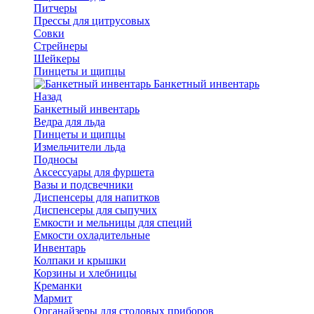
Питчеры
Прессы для цитрусовых
Совки
Стрейнеры
Шейкеры
Пинцеты и щипцы
Банкетный инвентарь
Назад
Банкетный инвентарь
Ведра для льда
Пинцеты и щипцы
Измельчители льда
Подносы
Аксессуары для фуршета
Вазы и подсвечники
Диспенсеры для напитков
Диспенсеры для сыпучих
Емкости и мельницы для специй
Емкости охладительные
Инвентарь
Колпаки и крышки
Корзины и хлебницы
Креманки
Мармит
Органайзеры для столовых приборов