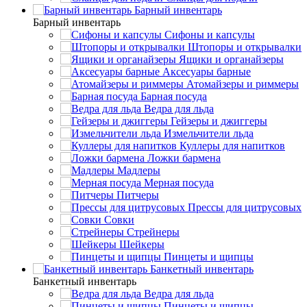
Барный инвентарь
Барный инвентарь
Сифоны и капсулы
Штопоры и открывалки
Ящики и органайзеры
Аксесуары барные
Атомайзеры и риммеры
Барная посуда
Ведра для льда
Гейзеры и джиггеры
Измельчители льда
Куллеры для напитков
Ложки бармена
Мадлеры
Мерная посуда
Питчеры
Прессы для цитрусовых
Совки
Стрейнеры
Шейкеры
Пинцеты и щипцы
Банкетный инвентарь
Банкетный инвентарь
Ведра для льда
Пинцеты и щипцы