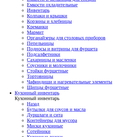
Емкости охладительные
Инвентарь
Колпаки и крышки
Корзины и хлебницы
Креманки
Мармит
Органайзеры для столовых приборов
Пепельницы
Подносы и витрины для фуршета
Подсалфетники
Сахарницы и масленки
Соусники и молочники
Стойки фуршетные
Тортовницы
Чафиндиши и нагревательные элементы
Щипцы фуршетные
Кухонный инвентарь
Кухонный инвентарь
Назад
Бутылки для соусов и масла
Дуршлаги и сита
Контейнеры для мусора
Миски кухонные
Сотейники
Кухонные ложки