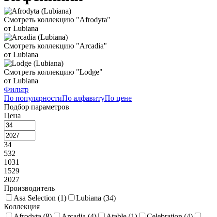
Смотреть коллекцию "Afrodyta"
от Lubiana
Смотреть коллекцию "Arcadia"
от Lubiana
Смотреть коллекцию "Lodge"
от Lubiana
Фильтр
По популярности
По алфавиту
По цене
Подбор параметров
Цена
34
532
1031
1529
2027
Производитель
Asa Selection (
1
)
Lubiana (
34
)
Коллекция
Afrodyta (
8
)
Arcadia (
4
)
Atable (
1
)
Celebration (
4
)