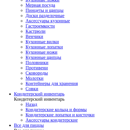
Мерная посуда
Пинцеты и щипцы
Доски разделочные
Аксессуары кухонные
Гастроемкости
Кастрюли
Венчики
Кухонные вилки
Кухонные лопатки
Кухонные ножи
Кухонные щипцы
Половники
Противени
Сковороды
Молотки
Контейнеры для хранения
Совки
Кондитерский инвентарь
Кондитерский инвентарь
Назад
Кондитерские кольца и формы
Кондитерские лопатки и кисточки
Аксессуары кондитерские
Все для пиццы