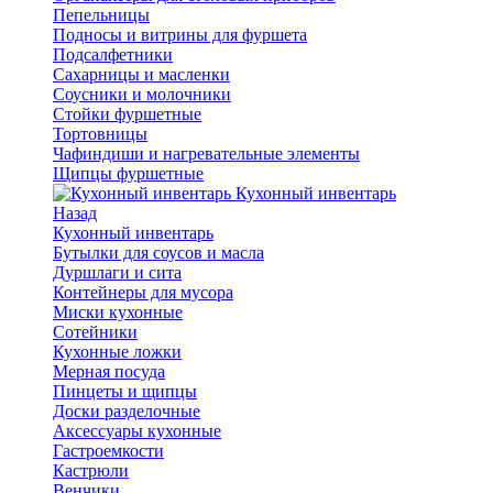
Пепельницы
Подносы и витрины для фуршета
Подсалфетники
Сахарницы и масленки
Соусники и молочники
Стойки фуршетные
Тортовницы
Чафиндиши и нагревательные элементы
Щипцы фуршетные
Кухонный инвентарь
Назад
Кухонный инвентарь
Бутылки для соусов и масла
Дуршлаги и сита
Контейнеры для мусора
Миски кухонные
Сотейники
Кухонные ложки
Мерная посуда
Пинцеты и щипцы
Доски разделочные
Аксессуары кухонные
Гастроемкости
Кастрюли
Венчики