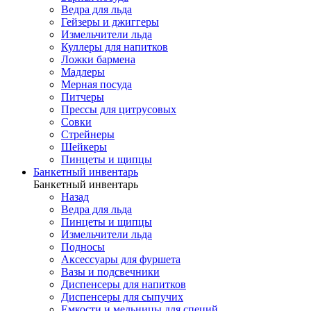
Ведра для льда
Гейзеры и джиггеры
Измельчители льда
Куллеры для напитков
Ложки бармена
Мадлеры
Мерная посуда
Питчеры
Прессы для цитрусовых
Совки
Стрейнеры
Шейкеры
Пинцеты и щипцы
Банкетный инвентарь
Банкетный инвентарь
Назад
Ведра для льда
Пинцеты и щипцы
Измельчители льда
Подносы
Аксессуары для фуршета
Вазы и подсвечники
Диспенсеры для напитков
Диспенсеры для сыпучих
Емкости и мельницы для специй