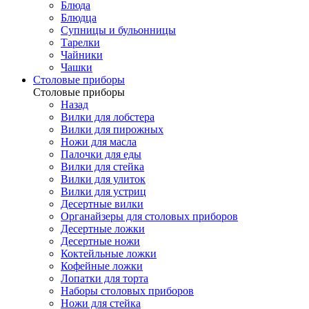
Блюда
Блюдца
Супницы и бульонницы
Тарелки
Чайники
Чашки
Cтоловые приборы
Cтоловые приборы
Назад
Вилки для лобстера
Вилки для пирожных
Ножи для масла
Палочки для еды
Вилки для стейка
Вилки для улиток
Вилки для устриц
Десертные вилки
Органайзеры для столовых приборов
Десертные ложки
Десертные ножи
Коктейльные ложки
Кофейные ложки
Лопатки для торта
Наборы столовых приборов
Ножи для стейка