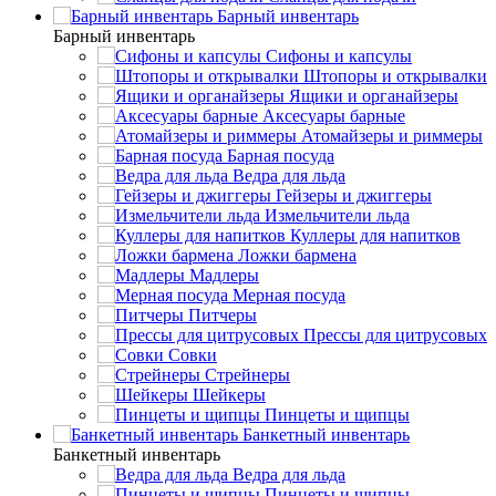
Барный инвентарь
Барный инвентарь
Сифоны и капсулы
Штопоры и открывалки
Ящики и органайзеры
Аксесуары барные
Атомайзеры и риммеры
Барная посуда
Ведра для льда
Гейзеры и джиггеры
Измельчители льда
Куллеры для напитков
Ложки бармена
Мадлеры
Мерная посуда
Питчеры
Прессы для цитрусовых
Совки
Стрейнеры
Шейкеры
Пинцеты и щипцы
Банкетный инвентарь
Банкетный инвентарь
Ведра для льда
Пинцеты и щипцы