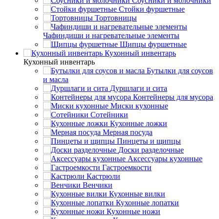
Соусники и молочники
Стойки фуршетные
Тортовницы
Чафиндиши и нагревательные элементы
Щипцы фуршетные
Кухонный инвентарь
Кухонный инвентарь
Бутылки для соусов
и масла
Дуршлаги и сита
Контейнеры для мусора
Миски кухонные
Сотейники
Кухонные ложки
Мерная посуда
Пинцеты и щипцы
Доски разделочные
Аксессуары кухонные
Гастроемкости
Кастрюли
Венчики
Кухонные вилки
Кухонные лопатки
Кухонные ножи