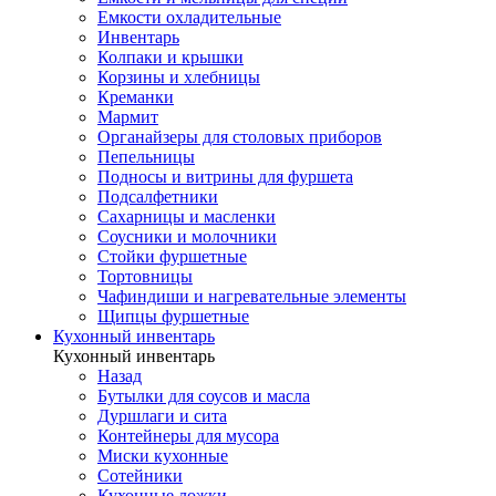
Емкости охладительные
Инвентарь
Колпаки и крышки
Корзины и хлебницы
Креманки
Мармит
Органайзеры для столовых приборов
Пепельницы
Подносы и витрины для фуршета
Подсалфетники
Сахарницы и масленки
Соусники и молочники
Стойки фуршетные
Тортовницы
Чафиндиши и нагревательные элементы
Щипцы фуршетные
Кухонный инвентарь
Кухонный инвентарь
Назад
Бутылки для соусов и масла
Дуршлаги и сита
Контейнеры для мусора
Миски кухонные
Сотейники
Кухонные ложки