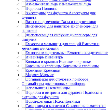
Измельчители льда
Подносы
Аксессуары для
фуршета
Вазы и подсвечники
Диспенсеры для
напитков
Диспенсеры для
сыпучих
Емкости и
мельницы для специй
Емкости охладительные
Инвентарь
Колпаки и крышки
Корзины и хлебницы
Креманки
Мармит
Органайзеры для столовых приборов
Пепельницы
Подносы и
витрины для фуршета
Подсалфетники
Сахарницы и масленки