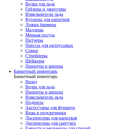
Ведра для льда
Гейзеры и джиггеры
Измельчители льда
Куллеры для напитков
Ложки бармена
Мадлеры
Мерная посуда
Питчеры
Прессы для цитрусовых
Совки
Стрейнеры
Шейкеры
Пинцеты и щипцы
Банкетный инвентарь
Банкетный инвентарь
Назад
Ведра для льда
Пинцеты и щипцы
Измельчители льда
Подносы
Аксессуары для фуршета
Вазы и подсвечники
Диспенсеры для напитков
Диспенсеры для сыпучих
Емкости и мельницы для специй