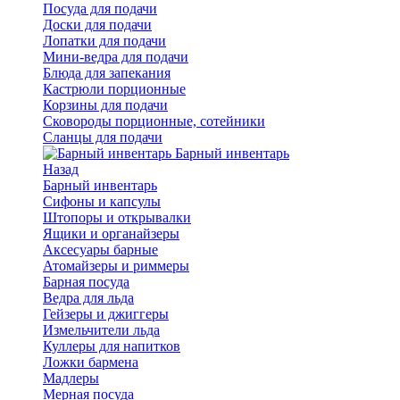
Посуда для подачи
Доски для подачи
Лопатки для подачи
Мини-ведра для подачи
Блюда для запекания
Кастрюли порционные
Корзины для подачи
Сковороды порционные, сотейники
Сланцы для подачи
Барный инвентарь
Назад
Барный инвентарь
Сифоны и капсулы
Штопоры и открывалки
Ящики и органайзеры
Аксесуары барные
Атомайзеры и риммеры
Барная посуда
Ведра для льда
Гейзеры и джиггеры
Измельчители льда
Куллеры для напитков
Ложки бармена
Мадлеры
Мерная посуда