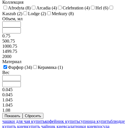
Коллекция
Afrodyta (
8
)
Arcadia (
4
)
Celebration (
4
)
Hel (
6
)
Kaszub (
2
)
Lodge (
2
)
Merkury (
8
)
Объем, мл
0.75
500.75
1000.75
1499.75
2000
Материал
Фарфор (
34
)
Керамика (
1
)
Вес
0.045
0.045
1.045
1.045
1.08
чашки для чая купить
кофейник купить
супница купить
блюдце
купить киев
купить чайник киев
салатники киев
посуда