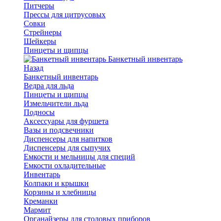
Питчеры
Прессы для цитрусовых
Совки
Стрейнеры
Шейкеры
Пинцеты и щипцы
Банкетный инвентарь
Назад
Банкетный инвентарь
Ведра для льда
Пинцеты и щипцы
Измельчители льда
Подносы
Аксессуары для фуршета
Вазы и подсвечники
Диспенсеры для напитков
Диспенсеры для сыпучих
Емкости и мельницы для специй
Емкости охладительные
Инвентарь
Колпаки и крышки
Корзины и хлебницы
Креманки
Мармит
Органайзеры для столовых приборов