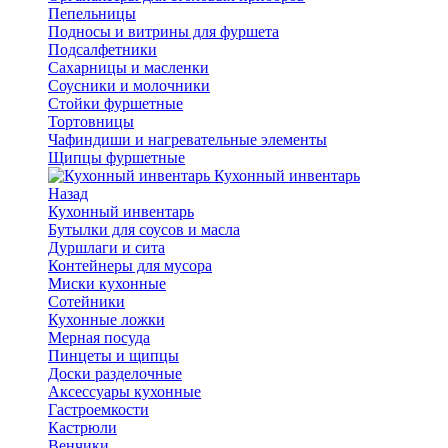
Пепельницы
Подносы и витрины для фуршета
Подсалфетники
Сахарницы и масленки
Соусники и молочники
Стойки фуршетные
Тортовницы
Чафиндиши и нагревательные элементы
Щипцы фуршетные
Кухонный инвентарь
Назад
Кухонный инвентарь
Бутылки для соусов и масла
Дуршлаги и сита
Контейнеры для мусора
Миски кухонные
Сотейники
Кухонные ложки
Мерная посуда
Пинцеты и щипцы
Доски разделочные
Аксессуары кухонные
Гастроемкости
Кастрюли
Венчики