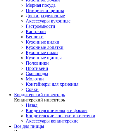
Мерная посуда
Пинцеты и щипцы
Доски разделочные
Аксессуары кухонные
Гастроемкости
Кастрюли
Венчики
Кухонные вилки
Кухонные лопатки
Кухонные ножи
Кухонные щипцы
Половники
Противени
Сковороды
Молотки
Контейнеры для хранения
Совки
Кондитерский инвентарь
Кондитерский инвентарь
Назад
Кондитерские кольца и формы
Кондитерские лопатки и кисточки
Аксессуары кондитерские
Все для пиццы