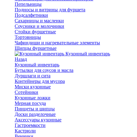
Пепельницы
Подносы и витрины для фуршета
Подсалфетники
Сахарницы и масленки
Соусники и молочники
Стойки фуршетные
Тортовницы
Чафиндиши и нагревательные элементы
Щипцы фуршетные
Кухонный инвентарь
Назад
Кухонный инвентарь
Бутылки для соусов и масла
Дуршлаги и сита
Контейнеры для мусора
Миски кухонные
Сотейники
Кухонные ложки
Мерная посуда
Пинцеты и щипцы
Доски разделочные
Аксессуары кухонные
Гастроемкости
Кастрюли
Венчики