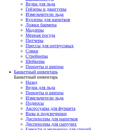
Ведра для льда
Гейзеры и джиггеры
Измельчители льда
Куллеры для напитков
Ложки бармена
Мадлеры
Мерная посуда
Питчеры
Прессы для цитрусовых
Совки
Стрейнеры
Шейкеры
Пинцеты и щипцы
Банкетный инвентарь
Банкетный инвентарь
Назад
Ведра для льда
Пинцеты и щипцы
Измельчители льда
Подносы
Аксессуары для фуршета
Вазы и подсвечники
Диспенсеры для напитков
Диспенсеры для сыпучих
Емкости и мельницы для специй