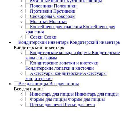
Кухонные щипцы
Половники
Противени
Сковороды
Молотки
Контейнеры для
хранения
Совки
Кондитерский инвентарь
Кондитерский инвентарь
Кондитерские
кольца и формы
Кондитерские лопатки и кисточки
Аксессуары
кондитерские
Все для пиццы
Все для пиццы
Инвентарь для пиццы
Формы для пиццы
Щетки для печи
Столовая посуда
Кофейники
Кофейники: Материал -