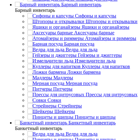
Барный инвентарь
Барный инвентарь
Сифоны и капсулы
Штопоры и открывалки
Ящики и органайзеры
Аксесуары барные
Атомайзеры и риммеры
Барная посуда
Ведра для льда
Гейзеры и джиггеры
Измельчители льда
Куллеры для напитков
Ложки бармена
Мадлеры
Мерная посуда
Питчеры
Прессы для цитрусовых
Совки
Стрейнеры
Шейкеры
Пинцеты и щипцы
Банкетный инвентарь
Банкетный инвентарь
Ведра для льда
Пинцеты и щипцы