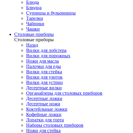
Блюда
Блюдца
Супницы и бульонницы
Тарелки
Чайники
Чашки
Cтоловые приборы
Cтоловые приборы
Назад
Вилки для лобстера
Вилки для пирожных
Ножи для масла
Палочки для еды
Вилки для стейка
Вилки для улиток
Вилки для устриц
Десертные вилки
Органайзеры для столовых приборов
Десертные ложки
Десертные ножи
Коктейльные ложки
Кофейные ложки
Лопатки для торта
Наборы столовых приборов
Ножи для стейка