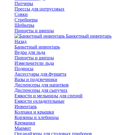
Питчеры
Прессы для цитрусовых
Совки
Стрейнеры
Шейкеры
Пинцеты и щипцы
Банкетный инвентарь
Назад
Банкетный инвентарь
Ведра для льда
Пинцеты и щипцы
Измельчители льда
Подносы
Аксессуары для фуршета
Вазы и подсвечники
Диспенсеры для напитков
Диспенсеры для сыпучих
Емкости и мельницы для специй
Емкости охладительные
Инвентарь
Колпаки и крышки
Корзины и хлебницы
Креманки
Мармит
Органайзеры для столовых приборов