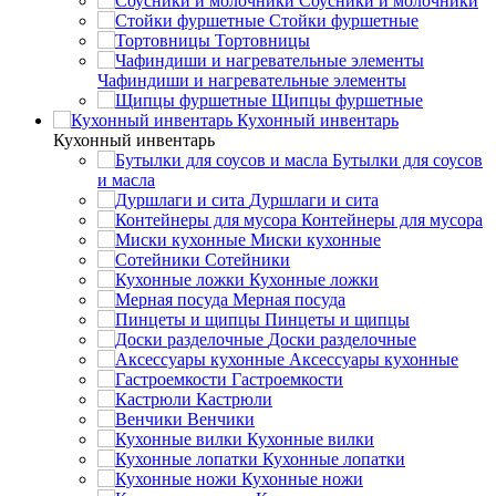
Соусники и молочники
Стойки фуршетные
Тортовницы
Чафиндиши и нагревательные элементы
Щипцы фуршетные
Кухонный инвентарь
Кухонный инвентарь
Бутылки для соусов
и масла
Дуршлаги и сита
Контейнеры для мусора
Миски кухонные
Сотейники
Кухонные ложки
Мерная посуда
Пинцеты и щипцы
Доски разделочные
Аксессуары кухонные
Гастроемкости
Кастрюли
Венчики
Кухонные вилки
Кухонные лопатки
Кухонные ножи