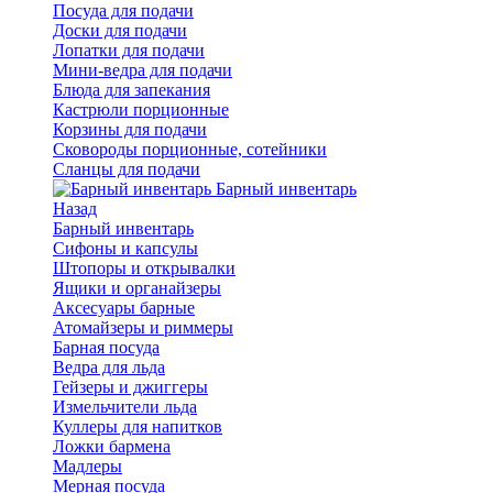
Посуда для подачи
Доски для подачи
Лопатки для подачи
Мини-ведра для подачи
Блюда для запекания
Кастрюли порционные
Корзины для подачи
Сковороды порционные, сотейники
Сланцы для подачи
Барный инвентарь
Назад
Барный инвентарь
Сифоны и капсулы
Штопоры и открывалки
Ящики и органайзеры
Аксесуары барные
Атомайзеры и риммеры
Барная посуда
Ведра для льда
Гейзеры и джиггеры
Измельчители льда
Куллеры для напитков
Ложки бармена
Мадлеры
Мерная посуда