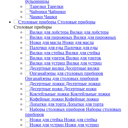
бульонницы
Тарелки
Чайники
Чашки
Cтоловые приборы
Cтоловые приборы
Вилки для лобстера
Вилки для пирожных
Ножи для масла
Палочки для еды
Вилки для стейка
Вилки для улиток
Вилки для устриц
Десертные вилки
Органайзеры для столовых приборов
Десертные ложки
Десертные ножи
Коктейльные ложки
Кофейные ложки
Лопатки для торта
Наборы столовых
приборов
Ножи для стейка
Ножи для устриц