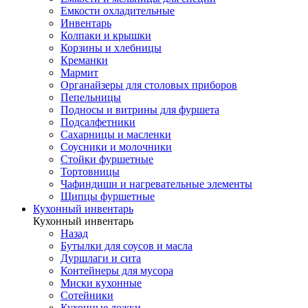
Емкости охладительные
Инвентарь
Колпаки и крышки
Корзины и хлебницы
Креманки
Мармит
Органайзеры для столовых приборов
Пепельницы
Подносы и витрины для фуршета
Подсалфетники
Сахарницы и масленки
Соусники и молочники
Стойки фуршетные
Тортовницы
Чафиндиши и нагревательные элементы
Щипцы фуршетные
Кухонный инвентарь
Кухонный инвентарь
Назад
Бутылки для соусов и масла
Дуршлаги и сита
Контейнеры для мусора
Миски кухонные
Сотейники
Кухонные ложки