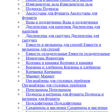
Измельчители льда
Подносы
Аксессуары для
фуршета
Вазы и подсвечники
Диспенсеры для
напитков
Диспенсеры для
сыпучих
Емкости и
мельницы для специй
Емкости охладительные
Инвентарь
Колпаки и крышки
Корзины и хлебницы
Креманки
Мармит
Органайзеры для столовых приборов
Пепельницы
Подносы и
витрины для фуршета
Подсалфетники
Сахарницы и масленки