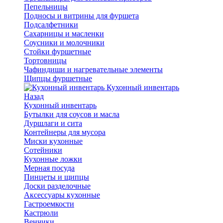
Пепельницы
Подносы и витрины для фуршета
Подсалфетники
Сахарницы и масленки
Соусники и молочники
Стойки фуршетные
Тортовницы
Чафиндиши и нагревательные элементы
Щипцы фуршетные
Кухонный инвентарь
Назад
Кухонный инвентарь
Бутылки для соусов и масла
Дуршлаги и сита
Контейнеры для мусора
Миски кухонные
Сотейники
Кухонные ложки
Мерная посуда
Пинцеты и щипцы
Доски разделочные
Аксессуары кухонные
Гастроемкости
Кастрюли
Венчики