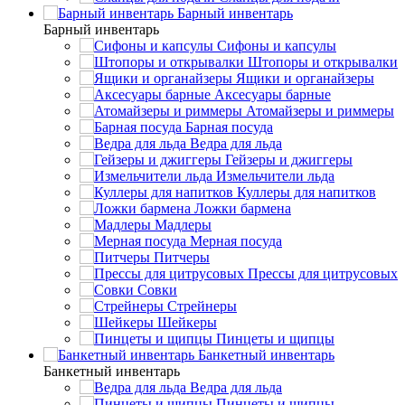
Барный инвентарь
Барный инвентарь
Сифоны и капсулы
Штопоры и открывалки
Ящики и органайзеры
Аксесуары барные
Атомайзеры и риммеры
Барная посуда
Ведра для льда
Гейзеры и джиггеры
Измельчители льда
Куллеры для напитков
Ложки бармена
Мадлеры
Мерная посуда
Питчеры
Прессы для цитрусовых
Совки
Стрейнеры
Шейкеры
Пинцеты и щипцы
Банкетный инвентарь
Банкетный инвентарь
Ведра для льда
Пинцеты и щипцы