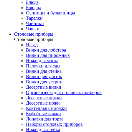
Блюда
Блюдца
Супницы и бульонницы
Тарелки
Чайники
Чашки
Cтоловые приборы
Cтоловые приборы
Назад
Вилки для лобстера
Вилки для пирожных
Ножи для масла
Палочки для еды
Вилки для стейка
Вилки для улиток
Вилки для устриц
Десертные вилки
Органайзеры для столовых приборов
Десертные ложки
Десертные ножи
Коктейльные ложки
Кофейные ложки
Лопатки для торта
Наборы столовых приборов
Ножи для стейка