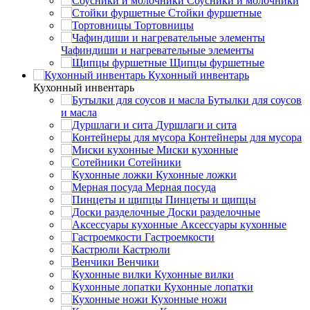
Соусники и молочники
Стойки фуршетные
Тортовницы
Чафиндиши и нагревательные элементы
Щипцы фуршетные
Кухонный инвентарь
Кухонный инвентарь
Бутылки для соусов
и масла
Дуршлаги и сита
Контейнеры для мусора
Миски кухонные
Сотейники
Кухонные ложки
Мерная посуда
Пинцеты и щипцы
Доски разделочные
Аксессуары кухонные
Гастроемкости
Кастрюли
Венчики
Кухонные вилки
Кухонные лопатки
Кухонные ножи