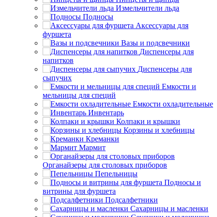
Измельчители льда
Подносы
Аксессуары для
фуршета
Вазы и подсвечники
Диспенсеры для
напитков
Диспенсеры для
сыпучих
Емкости и
мельницы для специй
Емкости охладительные
Инвентарь
Колпаки и крышки
Корзины и хлебницы
Креманки
Мармит
Органайзеры для столовых приборов
Пепельницы
Подносы и
витрины для фуршета
Подсалфетники
Сахарницы и масленки