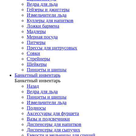
Ведра для льда
Гейзеры и джиггеры
Измельчители льда
Куллеры для напитков
Ложки бармена
Мадлеры
Мерная посуда
Питчеры
Прессы для цитрусовых
Совки
Стрейнеры
Шейкеры
Пинцеты и щипцы
Банкетный инвентарь
Банкетный инвентарь
Назад
Ведра для льда
Пинцеты и щипцы
Измельчители льда
Подносы
Аксессуары для фуршета
Вазы и подсвечники
Диспенсеры для напитков
Диспенсеры для сыпучих
Емкости и мельницы для специй