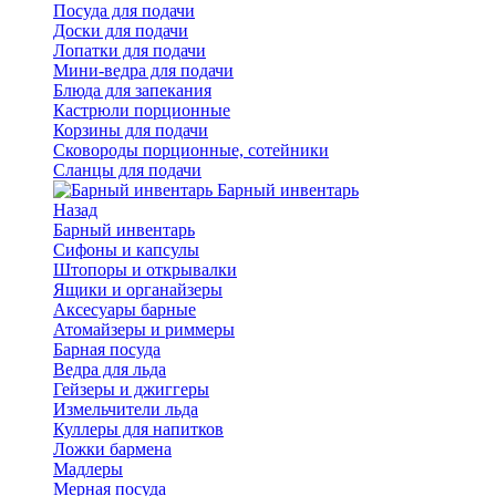
Посуда для подачи
Доски для подачи
Лопатки для подачи
Мини-ведра для подачи
Блюда для запекания
Кастрюли порционные
Корзины для подачи
Сковороды порционные, сотейники
Сланцы для подачи
Барный инвентарь
Назад
Барный инвентарь
Сифоны и капсулы
Штопоры и открывалки
Ящики и органайзеры
Аксесуары барные
Атомайзеры и риммеры
Барная посуда
Ведра для льда
Гейзеры и джиггеры
Измельчители льда
Куллеры для напитков
Ложки бармена
Мадлеры
Мерная посуда