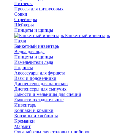
Питчеры
Прессы для цитрусовых
Совки
Стрейнеры
Шейкеры
Пинцеты и щипцы
Банкетный инвентарь
Назад
Банкетный инвентарь
Ведра для льда
Пинцеты и щипцы
Измельчители льда
Подносы
Аксессуары для фуршета
Вазы и подсвечники
Диспенсеры для напитков
Диспенсеры для сыпучих
Емкости и мельницы для специй
Емкости охладительные
Инвентарь
Колпаки и крышки
Корзины и хлебницы
Креманки
Мармит
Органайзеры для столовых приборов