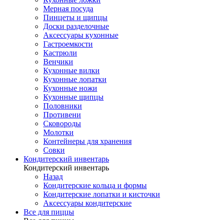
Мерная посуда
Пинцеты и щипцы
Доски разделочные
Аксессуары кухонные
Гастроемкости
Кастрюли
Венчики
Кухонные вилки
Кухонные лопатки
Кухонные ножи
Кухонные щипцы
Половники
Противени
Сковороды
Молотки
Контейнеры для хранения
Совки
Кондитерский инвентарь
Кондитерский инвентарь
Назад
Кондитерские кольца и формы
Кондитерские лопатки и кисточки
Аксессуары кондитерские
Все для пиццы