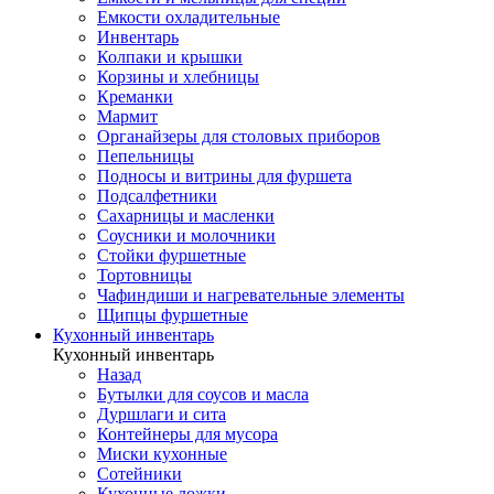
Емкости охладительные
Инвентарь
Колпаки и крышки
Корзины и хлебницы
Креманки
Мармит
Органайзеры для столовых приборов
Пепельницы
Подносы и витрины для фуршета
Подсалфетники
Сахарницы и масленки
Соусники и молочники
Стойки фуршетные
Тортовницы
Чафиндиши и нагревательные элементы
Щипцы фуршетные
Кухонный инвентарь
Кухонный инвентарь
Назад
Бутылки для соусов и масла
Дуршлаги и сита
Контейнеры для мусора
Миски кухонные
Сотейники
Кухонные ложки