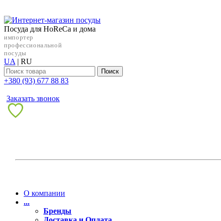
Посуда для HoReCa и дома
импортер
профессиональной
посуды
UA
|
RU
Поиск
+38‎0 (93) 677 88 83
Заказать звонок
О компании
...
Бренды
Доставка и Оплата