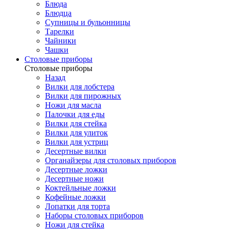
Блюда
Блюдца
Супницы и бульонницы
Тарелки
Чайники
Чашки
Cтоловые приборы
Cтоловые приборы
Назад
Вилки для лобстера
Вилки для пирожных
Ножи для масла
Палочки для еды
Вилки для стейка
Вилки для улиток
Вилки для устриц
Десертные вилки
Органайзеры для столовых приборов
Десертные ложки
Десертные ножи
Коктейльные ложки
Кофейные ложки
Лопатки для торта
Наборы столовых приборов
Ножи для стейка