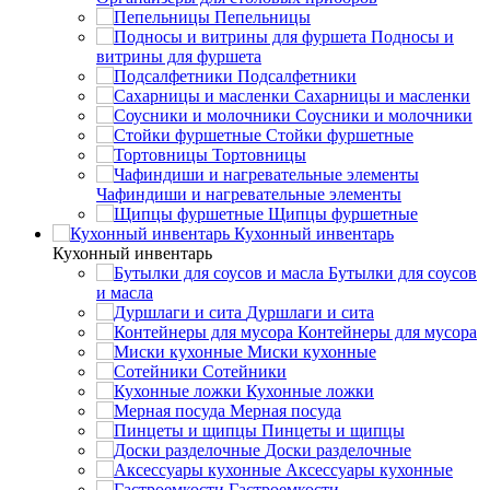
Пепельницы
Подносы и
витрины для фуршета
Подсалфетники
Сахарницы и масленки
Соусники и молочники
Стойки фуршетные
Тортовницы
Чафиндиши и нагревательные элементы
Щипцы фуршетные
Кухонный инвентарь
Кухонный инвентарь
Бутылки для соусов
и масла
Дуршлаги и сита
Контейнеры для мусора
Миски кухонные
Сотейники
Кухонные ложки
Мерная посуда
Пинцеты и щипцы
Доски разделочные
Аксессуары кухонные
Гастроемкости