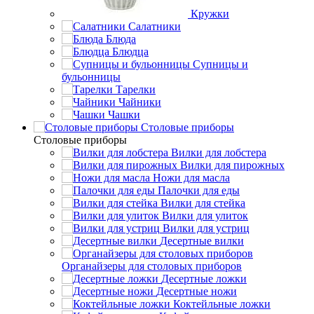
Кружки
Салатники
Блюда
Блюдца
Супницы и
бульонницы
Тарелки
Чайники
Чашки
Cтоловые приборы
Cтоловые приборы
Вилки для лобстера
Вилки для пирожных
Ножи для масла
Палочки для еды
Вилки для стейка
Вилки для улиток
Вилки для устриц
Десертные вилки
Органайзеры для столовых приборов
Десертные ложки
Десертные ножи
Коктейльные ложки