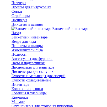
Питчеры
Прессы для цитрусовых
Совки
Стрейнеры
Шейкеры
Пинцеты и щипцы
Банкетный инвентарь
Назад
Банкетный инвентарь
Ведра для льда
Пинцеты и щипцы
Измельчители льда
Подносы
Аксессуары для фуршета
Вазы и подсвечники
Диспенсеры для напитков
Диспенсеры для сыпучих
Емкости и мельницы для специй
Емкости охладительные
Инвентарь
Колпаки и крышки
Корзины и хлебницы
Креманки
Мармит
Органайзеры для столовых приборов