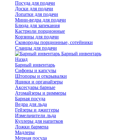
Посуда для подачи
Доски для подачи
Лопатки для подачи
Мини-ведра для подачи
Блюда для запекания
Кастрюли порционные
Корзины для подачи
Сковороды порционные, сотейники
Сланцы для подачи
Барный инвентарь
Назад
Барный инвентарь
Сифоны и капсулы
Штопоры и открывалки
Ящики и органайзеры
Аксесуары барные
Атомайзеры и риммеры
Барная посуда
Ведра для льда
Гейзеры и джиггеры
Измельчители льда
Куллеры для напитков
Ложки бармена
Мадлеры
Мерная посуда