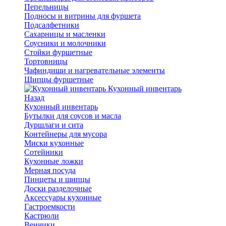
Пепельницы
Подносы и витрины для фуршета
Подсалфетники
Сахарницы и масленки
Соусники и молочники
Стойки фуршетные
Тортовницы
Чафиндиши и нагревательные элементы
Щипцы фуршетные
Кухонный инвентарь
Назад
Кухонный инвентарь
Бутылки для соусов и масла
Дуршлаги и сита
Контейнеры для мусора
Миски кухонные
Сотейники
Кухонные ложки
Мерная посуда
Пинцеты и щипцы
Доски разделочные
Аксессуары кухонные
Гастроемкости
Кастрюли
Венчики