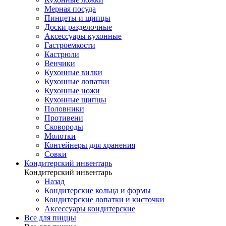
Мерная посуда
Пинцеты и щипцы
Доски разделочные
Аксессуары кухонные
Гастроемкости
Кастрюли
Венчики
Кухонные вилки
Кухонные лопатки
Кухонные ножи
Кухонные щипцы
Половники
Противени
Сковороды
Молотки
Контейнеры для хранения
Совки
Кондитерский инвентарь
Кондитерский инвентарь
Назад
Кондитерские кольца и формы
Кондитерские лопатки и кисточки
Аксессуары кондитерские
Все для пиццы