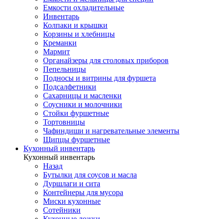
Емкости охладительные
Инвентарь
Колпаки и крышки
Корзины и хлебницы
Креманки
Мармит
Органайзеры для столовых приборов
Пепельницы
Подносы и витрины для фуршета
Подсалфетники
Сахарницы и масленки
Соусники и молочники
Стойки фуршетные
Тортовницы
Чафиндиши и нагревательные элементы
Щипцы фуршетные
Кухонный инвентарь
Кухонный инвентарь
Назад
Бутылки для соусов и масла
Дуршлаги и сита
Контейнеры для мусора
Миски кухонные
Сотейники
Кухонные ложки