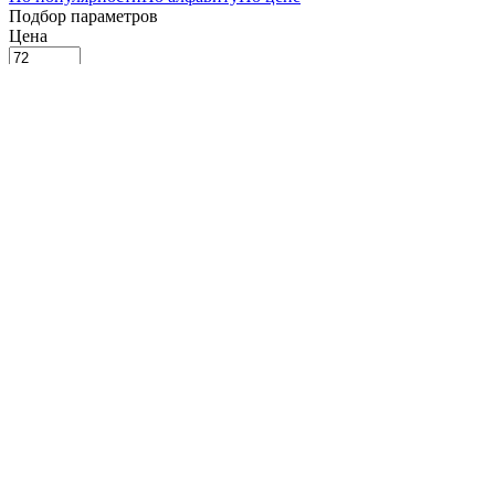
Подбор параметров
Цена
72
258
443
629
814
Склад
Сегмент
Премиум (
1
)
Назначение
Производитель
APS (
1
)
Fine Dine (
1
)
Коллекция
Dahlia (
1
)
Рельеф
Наличие крышки
Нет (
1
)
Объем, мл