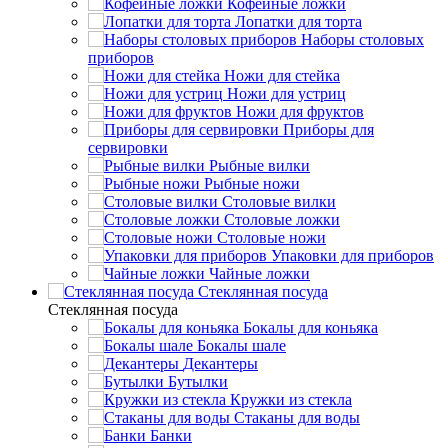
Кофейные ложки
Лопатки для торта
Наборы столовых
приборов
Ножи для стейка
Ножи для устриц
Ножи для фруктов
Приборы для
сервировки
Рыбные вилки
Рыбные ножи
Столовые вилки
Столовые ложки
Столовые ножи
Упаковки для приборов
Чайные ложки
Стеклянная посуда
Стеклянная посуда
Бокалы для коньяка
Бокалы шале
Декантеры
Бутылки
Кружки из стекла
Стаканы для воды
Банки