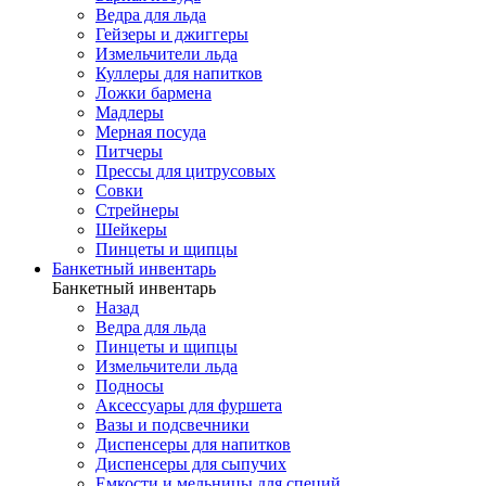
Ведра для льда
Гейзеры и джиггеры
Измельчители льда
Куллеры для напитков
Ложки бармена
Мадлеры
Мерная посуда
Питчеры
Прессы для цитрусовых
Совки
Стрейнеры
Шейкеры
Пинцеты и щипцы
Банкетный инвентарь
Банкетный инвентарь
Назад
Ведра для льда
Пинцеты и щипцы
Измельчители льда
Подносы
Аксессуары для фуршета
Вазы и подсвечники
Диспенсеры для напитков
Диспенсеры для сыпучих
Емкости и мельницы для специй