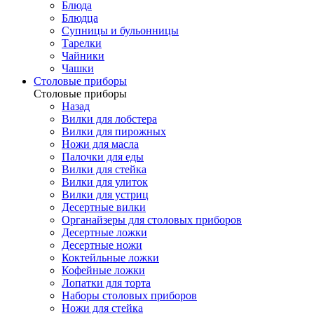
Блюда
Блюдца
Супницы и бульонницы
Тарелки
Чайники
Чашки
Cтоловые приборы
Cтоловые приборы
Назад
Вилки для лобстера
Вилки для пирожных
Ножи для масла
Палочки для еды
Вилки для стейка
Вилки для улиток
Вилки для устриц
Десертные вилки
Органайзеры для столовых приборов
Десертные ложки
Десертные ножи
Коктейльные ложки
Кофейные ложки
Лопатки для торта
Наборы столовых приборов
Ножи для стейка