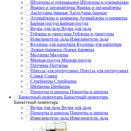
Штопоры и открывалки
Ящики и органайзеры
Аксесуары барные
Атомайзеры и риммеры
Барная посуда
Ведра для льда
Гейзеры и джиггеры
Измельчители льда
Куллеры для напитков
Ложки бармена
Мадлеры
Мерная посуда
Питчеры
Прессы для цитрусовых
Совки
Стрейнеры
Шейкеры
Пинцеты и щипцы
Банкетный инвентарь
Банкетный инвентарь
Ведра для льда
Пинцеты и щипцы
Измельчители льда