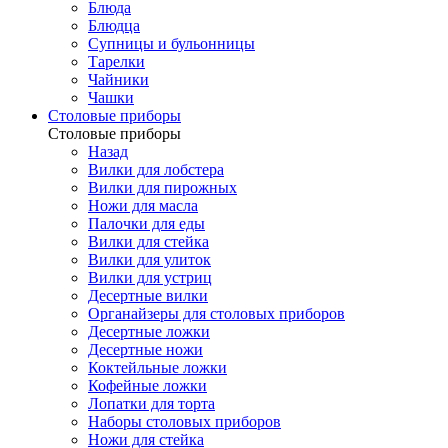
Блюда
Блюдца
Супницы и бульонницы
Тарелки
Чайники
Чашки
Cтоловые приборы
Cтоловые приборы
Назад
Вилки для лобстера
Вилки для пирожных
Ножи для масла
Палочки для еды
Вилки для стейка
Вилки для улиток
Вилки для устриц
Десертные вилки
Органайзеры для столовых приборов
Десертные ложки
Десертные ножи
Коктейльные ложки
Кофейные ложки
Лопатки для торта
Наборы столовых приборов
Ножи для стейка