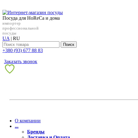
Посуда для HoReCa и дома
импортер
профессиональной
посуды
UA
|
RU
Поиск
+38‎0 (93) 677 88 83
Заказать звонок
О компании
...
Бренды
Доставка и Оплата