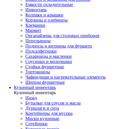
Емкости охладительные
Инвентарь
Колпаки и крышки
Корзины и хлебницы
Креманки
Мармит
Органайзеры для столовых приборов
Пепельницы
Подносы и витрины для фуршета
Подсалфетники
Сахарницы и масленки
Соусники и молочники
Стойки фуршетные
Тортовницы
Чафиндиши и нагревательные элементы
Щипцы фуршетные
Кухонный инвентарь
Кухонный инвентарь
Назад
Бутылки для соусов и масла
Дуршлаги и сита
Контейнеры для мусора
Миски кухонные
Сотейники
Кухонные ложки