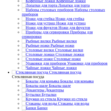
Кофейные ложки
Лопатки для торта
Наборы столовых
приборов
Ножи для стейка
Ножи для устриц
Ножи для фруктов
Приборы для
сервировки
Рыбные вилки
Рыбные ножи
Столовые вилки
Столовые ложки
Столовые ножи
Упаковки для приборов
Чайные ложки
Стеклянная посуда
Стеклянная посуда
Бокалы для коньяка
Бокалы шале
Декантеры
Бутылки
Кружки из стекла
Стаканы для воды
Банки