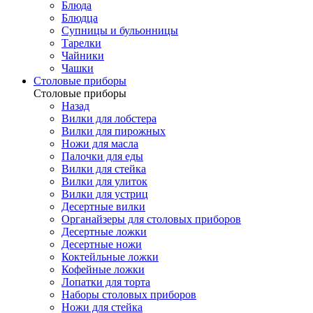
Блюда
Блюдца
Супницы и бульонницы
Тарелки
Чайники
Чашки
Cтоловые приборы
Cтоловые приборы
Назад
Вилки для лобстера
Вилки для пирожных
Ножи для масла
Палочки для еды
Вилки для стейка
Вилки для улиток
Вилки для устриц
Десертные вилки
Органайзеры для столовых приборов
Десертные ложки
Десертные ножи
Коктейльные ложки
Кофейные ложки
Лопатки для торта
Наборы столовых приборов
Ножи для стейка