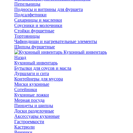
Пепельницы
Подносы и витрины для фуршета
Подсалфетники
Сахарницы и масленки
Соусники и молочники
Стойки фуршетные
Тортовницы
Чафиндиши и нагревательные элементы
Щипцы фуршетные
Кухонный инвентарь
Назад
Кухонный инвентарь
Бутылки для соусов и масла
Дуршлаги и сита
Контейнеры для мусора
Миски кухонные
Сотейники
Кухонные ложки
Мерная посуда
Пинцеты и щипцы
Доски разделочные
Аксессуары кухонные
Гастроемкости
Кастрюли
Венчики