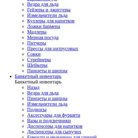
Ведра для льда
Гейзеры и джиггеры
Измельчители льда
Куллеры для напитков
Ложки бармена
Мадлеры
Мерная посуда
Питчеры
Прессы для цитрусовых
Совки
Стрейнеры
Шейкеры
Пинцеты и щипцы
Банкетный инвентарь
Банкетный инвентарь
Назад
Ведра для льда
Пинцеты и щипцы
Измельчители льда
Подносы
Аксессуары для фуршета
Вазы и подсвечники
Диспенсеры для напитков
Диспенсеры для сыпучих
Емкости и мельницы для специй