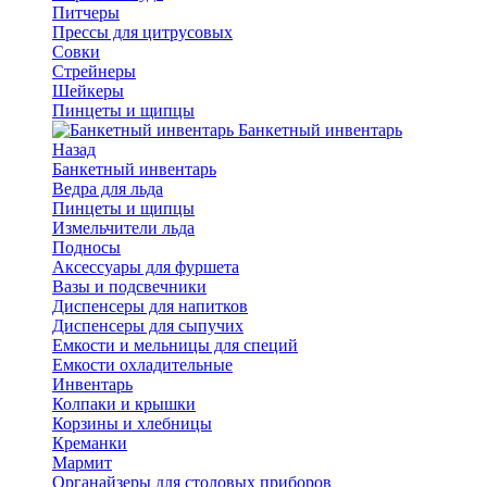
Питчеры
Прессы для цитрусовых
Совки
Стрейнеры
Шейкеры
Пинцеты и щипцы
Банкетный инвентарь
Назад
Банкетный инвентарь
Ведра для льда
Пинцеты и щипцы
Измельчители льда
Подносы
Аксессуары для фуршета
Вазы и подсвечники
Диспенсеры для напитков
Диспенсеры для сыпучих
Емкости и мельницы для специй
Емкости охладительные
Инвентарь
Колпаки и крышки
Корзины и хлебницы
Креманки
Мармит
Органайзеры для столовых приборов