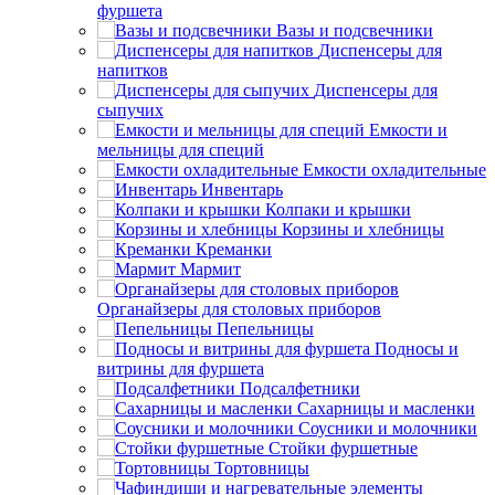
фуршета
Вазы и подсвечники
Диспенсеры для
напитков
Диспенсеры для
сыпучих
Емкости и
мельницы для специй
Емкости охладительные
Инвентарь
Колпаки и крышки
Корзины и хлебницы
Креманки
Мармит
Органайзеры для столовых приборов
Пепельницы
Подносы и
витрины для фуршета
Подсалфетники
Сахарницы и масленки
Соусники и молочники
Стойки фуршетные
Тортовницы