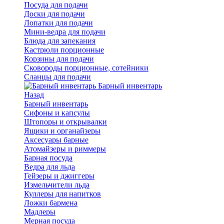
Посуда для подачи
Доски для подачи
Лопатки для подачи
Мини-ведра для подачи
Блюда для запекания
Кастрюли порционные
Корзины для подачи
Сковороды порционные, сотейники
Сланцы для подачи
Барный инвентарь
Назад
Барный инвентарь
Сифоны и капсулы
Штопоры и открывалки
Ящики и органайзеры
Аксесуары барные
Атомайзеры и риммеры
Барная посуда
Ведра для льда
Гейзеры и джиггеры
Измельчители льда
Куллеры для напитков
Ложки бармена
Мадлеры
Мерная посуда