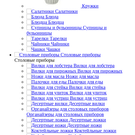
Кружки
Салатники
Блюда
Блюдца
Супницы и
бульонницы
Тарелки
Чайники
Чашки
Cтоловые приборы
Cтоловые приборы
Вилки для лобстера
Вилки для пирожных
Ножи для масла
Палочки для еды
Вилки для стейка
Вилки для улиток
Вилки для устриц
Десертные вилки
Органайзеры для столовых приборов
Десертные ложки
Десертные ножи
Коктейльные ложки