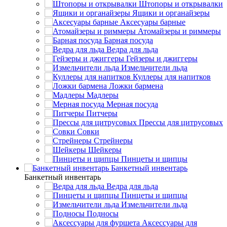
Штопоры и открывалки
Ящики и органайзеры
Аксесуары барные
Атомайзеры и риммеры
Барная посуда
Ведра для льда
Гейзеры и джиггеры
Измельчители льда
Куллеры для напитков
Ложки бармена
Мадлеры
Мерная посуда
Питчеры
Прессы для цитрусовых
Совки
Стрейнеры
Шейкеры
Пинцеты и щипцы
Банкетный инвентарь
Банкетный инвентарь
Ведра для льда
Пинцеты и щипцы
Измельчители льда
Подносы
Аксессуары для