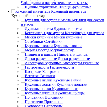
Чафиндиши и нагревательные элементы
Щипцы фуршетные
Кухонный инвентарь
Кухонный инвентарь
Бутылки для соусов
и масла
Дуршлаги и сита
Контейнеры для мусора
Миски кухонные
Сотейники
Кухонные ложки
Мерная посуда
Пинцеты и щипцы
Доски разделочные
Аксессуары кухонные
Гастроемкости
Кастрюли
Венчики
Кухонные вилки
Кухонные лопатки
Кухонные ножи
Кухонные щипцы
Половники
Противени
Сковороды