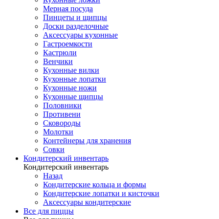
Мерная посуда
Пинцеты и щипцы
Доски разделочные
Аксессуары кухонные
Гастроемкости
Кастрюли
Венчики
Кухонные вилки
Кухонные лопатки
Кухонные ножи
Кухонные щипцы
Половники
Противени
Сковороды
Молотки
Контейнеры для хранения
Совки
Кондитерский инвентарь
Кондитерский инвентарь
Назад
Кондитерские кольца и формы
Кондитерские лопатки и кисточки
Аксессуары кондитерские
Все для пиццы