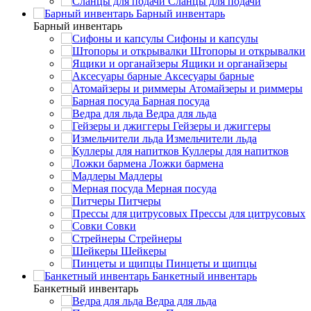
Сланцы для подачи
Барный инвентарь
Барный инвентарь
Сифоны и капсулы
Штопоры и открывалки
Ящики и органайзеры
Аксесуары барные
Атомайзеры и риммеры
Барная посуда
Ведра для льда
Гейзеры и джиггеры
Измельчители льда
Куллеры для напитков
Ложки бармена
Мадлеры
Мерная посуда
Питчеры
Прессы для цитрусовых
Совки
Стрейнеры
Шейкеры
Пинцеты и щипцы
Банкетный инвентарь
Банкетный инвентарь
Ведра для льда