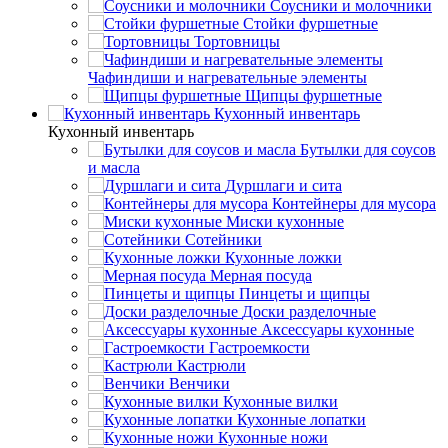
Соусники и молочники
Стойки фуршетные
Тортовницы
Чафиндиши и нагревательные элементы
Щипцы фуршетные
Кухонный инвентарь
Кухонный инвентарь
Бутылки для соусов
и масла
Дуршлаги и сита
Контейнеры для мусора
Миски кухонные
Сотейники
Кухонные ложки
Мерная посуда
Пинцеты и щипцы
Доски разделочные
Аксессуары кухонные
Гастроемкости
Кастрюли
Венчики
Кухонные вилки
Кухонные лопатки
Кухонные ножи