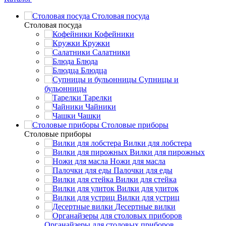
Столовая посуда
Столовая посуда
Кофейники
Кружки
Салатники
Блюда
Блюдца
Супницы и
бульонницы
Тарелки
Чайники
Чашки
Cтоловые приборы
Cтоловые приборы
Вилки для лобстера
Вилки для пирожных
Ножи для масла
Палочки для еды
Вилки для стейка
Вилки для улиток
Вилки для устриц
Десертные вилки
Органайзеры для столовых приборов