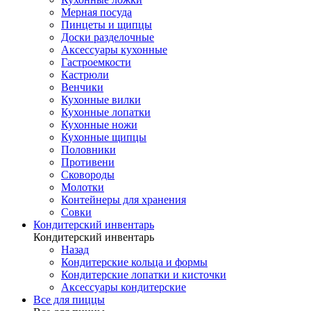
Мерная посуда
Пинцеты и щипцы
Доски разделочные
Аксессуары кухонные
Гастроемкости
Кастрюли
Венчики
Кухонные вилки
Кухонные лопатки
Кухонные ножи
Кухонные щипцы
Половники
Противени
Сковороды
Молотки
Контейнеры для хранения
Совки
Кондитерский инвентарь
Кондитерский инвентарь
Назад
Кондитерские кольца и формы
Кондитерские лопатки и кисточки
Аксессуары кондитерские
Все для пиццы