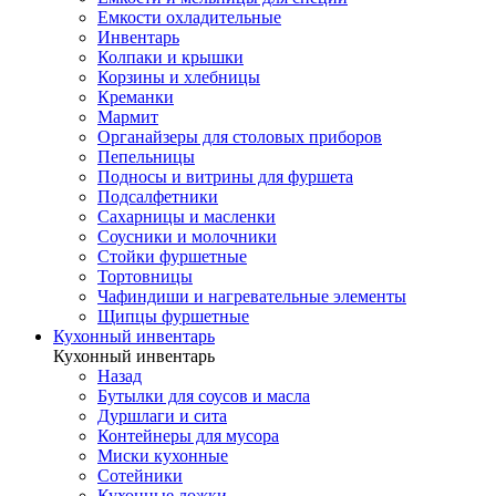
Емкости охладительные
Инвентарь
Колпаки и крышки
Корзины и хлебницы
Креманки
Мармит
Органайзеры для столовых приборов
Пепельницы
Подносы и витрины для фуршета
Подсалфетники
Сахарницы и масленки
Соусники и молочники
Стойки фуршетные
Тортовницы
Чафиндиши и нагревательные элементы
Щипцы фуршетные
Кухонный инвентарь
Кухонный инвентарь
Назад
Бутылки для соусов и масла
Дуршлаги и сита
Контейнеры для мусора
Миски кухонные
Сотейники
Кухонные ложки