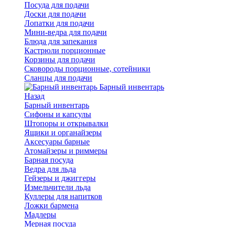
Посуда для подачи
Доски для подачи
Лопатки для подачи
Мини-ведра для подачи
Блюда для запекания
Кастрюли порционные
Корзины для подачи
Сковороды порционные, сотейники
Сланцы для подачи
Барный инвентарь
Назад
Барный инвентарь
Сифоны и капсулы
Штопоры и открывалки
Ящики и органайзеры
Аксесуары барные
Атомайзеры и риммеры
Барная посуда
Ведра для льда
Гейзеры и джиггеры
Измельчители льда
Куллеры для напитков
Ложки бармена
Мадлеры
Мерная посуда