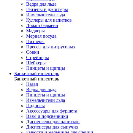
Ведра для льда
Гейзеры и джиггеры
Измельчители льда
Куллеры для напитков
Ложки бармена
Мадлеры
Мерная посуда
Питчеры
Прессы для цитрусовых
Совки
Стрейнеры
Шейкеры
Пинцеты и щипцы
Банкетный инвентарь
Банкетный инвентарь
Назад
Ведра для льда
Пинцеты и щипцы
Измельчители льда
Подносы
Аксессуары для фуршета
Вазы и подсвечники
Диспенсеры для напитков
Диспенсеры для сыпучих
Емкости и мельницы для специй