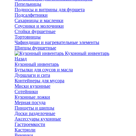
Пепельницы
Подносы и витрины для фуршета
Подсалфетники
Сахарницы и масленки
Соусники и молочники
Стойки фуршетные
Тортовницы
Чафиндиши и нагревательные элементы
Щипцы фуршетные
Кухонный инвентарь
Назад
Кухонный инвентарь
Бутылки для соусов и масла
Дуршлаги и сита
Контейнеры для мусора
Миски кухонные
Сотейники
Кухонные ложки
Мерная посуда
Пинцеты и щипцы
Доски разделочные
Аксессуары кухонные
Гастроемкости
Кастрюли
Венчики