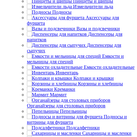
Пинцеты и щипцы
Измельчители льда
Подносы
Аксессуары для
фуршета
Вазы и подсвечники
Диспенсеры для
напитков
Диспенсеры для
сыпучих
Емкости и
мельницы для специй
Емкости охладительные
Инвентарь
Колпаки и крышки
Корзины и хлебницы
Креманки
Мармит
Органайзеры для столовых приборов
Пепельницы
Подносы и
витрины для фуршета
Подсалфетники
Сахарницы и масленки