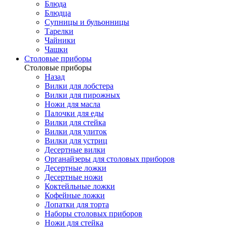
Блюда
Блюдца
Супницы и бульонницы
Тарелки
Чайники
Чашки
Cтоловые приборы
Cтоловые приборы
Назад
Вилки для лобстера
Вилки для пирожных
Ножи для масла
Палочки для еды
Вилки для стейка
Вилки для улиток
Вилки для устриц
Десертные вилки
Органайзеры для столовых приборов
Десертные ложки
Десертные ножи
Коктейльные ложки
Кофейные ложки
Лопатки для торта
Наборы столовых приборов
Ножи для стейка