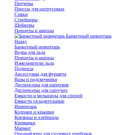
Питчеры
Прессы для цитрусовых
Совки
Стрейнеры
Шейкеры
Пинцеты и щипцы
Банкетный инвентарь
Назад
Банкетный инвентарь
Ведра для льда
Пинцеты и щипцы
Измельчители льда
Подносы
Аксессуары для фуршета
Вазы и подсвечники
Диспенсеры для напитков
Диспенсеры для сыпучих
Емкости и мельницы для специй
Емкости охладительные
Инвентарь
Колпаки и крышки
Корзины и хлебницы
Креманки
Мармит
Органайзеры для столовых приборов