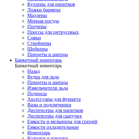
Куллеры для напитков
Ложки бармена
Мадлеры
Мерная посуда
Питчеры
Прессы для цитрусовых
Совки
Стрейнеры
Шейкеры
Пинцеты и щипцы
Банкетный инвентарь
Банкетный инвентарь
Назад
Ведра для льда
Пинцеты и щипцы
Измельчители льда
Подносы
Аксессуары для фуршета
Вазы и подсвечники
Диспенсеры для напитков
Диспенсеры для сыпучих
Емкости и мельницы для специй
Емкости охладительные
Инвентарь
Колпаки и крышки