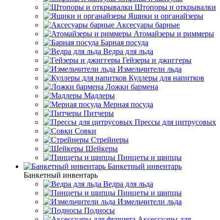
Штопоры и открывалки
Ящики и органайзеры
Аксесуары барные
Атомайзеры и риммеры
Барная посуда
Ведра для льда
Гейзеры и джиггеры
Измельчители льда
Куллеры для напитков
Ложки бармена
Мадлеры
Мерная посуда
Питчеры
Прессы для цитрусовых
Совки
Стрейнеры
Шейкеры
Пинцеты и щипцы
Банкетный инвентарь
Банкетный инвентарь
Ведра для льда
Пинцеты и щипцы
Измельчители льда
Подносы
Аксессуары для