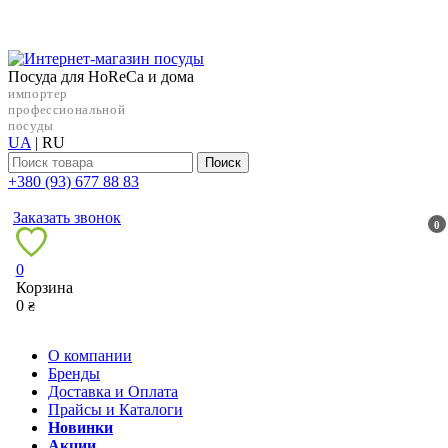
Посуда для HoReCa и дома
импортер
профессиональной
посуды
UA
|
RU
Поиск
+38‎0 (93) 677 88 83
Заказать звонок
0
0
Корзина
0
₴
О компании
Бренды
Доставка и Оплата
Прайсы и Каталоги
Новинки
Акции