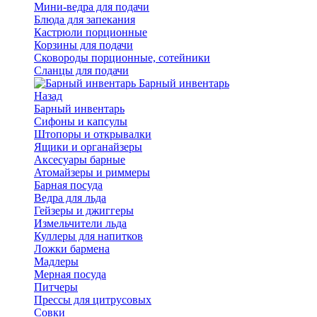
Мини-ведра для подачи
Блюда для запекания
Кастрюли порционные
Корзины для подачи
Сковороды порционные, сотейники
Сланцы для подачи
Барный инвентарь
Назад
Барный инвентарь
Сифоны и капсулы
Штопоры и открывалки
Ящики и органайзеры
Аксесуары барные
Атомайзеры и риммеры
Барная посуда
Ведра для льда
Гейзеры и джиггеры
Измельчители льда
Куллеры для напитков
Ложки бармена
Мадлеры
Мерная посуда
Питчеры
Прессы для цитрусовых
Совки