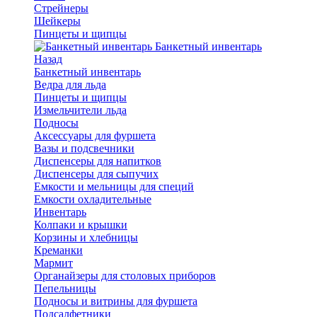
Стрейнеры
Шейкеры
Пинцеты и щипцы
Банкетный инвентарь
Назад
Банкетный инвентарь
Ведра для льда
Пинцеты и щипцы
Измельчители льда
Подносы
Аксессуары для фуршета
Вазы и подсвечники
Диспенсеры для напитков
Диспенсеры для сыпучих
Емкости и мельницы для специй
Емкости охладительные
Инвентарь
Колпаки и крышки
Корзины и хлебницы
Креманки
Мармит
Органайзеры для столовых приборов
Пепельницы
Подносы и витрины для фуршета
Подсалфетники