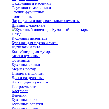
Сахарницы и масленки
Соусники и молочники
Стойки фуршетные
Тортовницы
Чафиндиши и нагревательные элементы
Щипцы фуршетные
Кухонный инвентарь
Назад
Кухонный инвентарь
Бутылки для соусов и масла
Дуршлаги и сита
Контейнеры для мусора
Миски кухонные
Сотейники
Кухонные ложки
Мерная посуда
Пинцеты и щипцы
Доски разделочные
Аксессуары кухонные
Гастроемкости
Кастрюли
Венчики
Кухонные вилки
Кухонные лопатки
Кухонные ножи