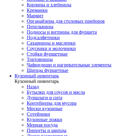
Корзины и хлебницы
Креманки
Мармит
Органайзеры для столовых приборов
Пепельницы
Подносы и витрины для фуршета
Подсалфетники
Сахарницы и масленки
Соусники и молочники
Стойки фуршетные
Тортовницы
Чафиндиши и нагревательные элементы
Щипцы фуршетные
Кухонный инвентарь
Кухонный инвентарь
Назад
Бутылки для соусов и масла
Дуршлаги и сита
Контейнеры для мусора
Миски кухонные
Сотейники
Кухонные ложки
Мерная посуда
Пинцеты и щипцы
Доски разделочные