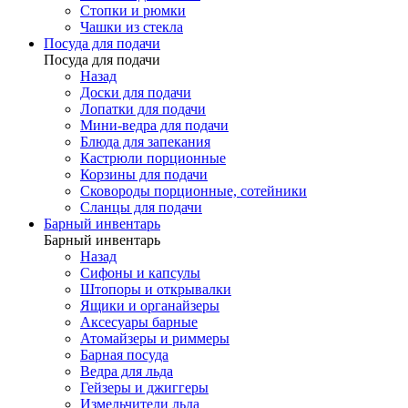
Стопки и рюмки
Чашки из стекла
Посуда для подачи
Посуда для подачи
Назад
Доски для подачи
Лопатки для подачи
Мини-ведра для подачи
Блюда для запекания
Кастрюли порционные
Корзины для подачи
Сковороды порционные, сотейники
Сланцы для подачи
Барный инвентарь
Барный инвентарь
Назад
Сифоны и капсулы
Штопоры и открывалки
Ящики и органайзеры
Аксесуары барные
Атомайзеры и риммеры
Барная посуда
Ведра для льда
Гейзеры и джиггеры
Измельчители льда