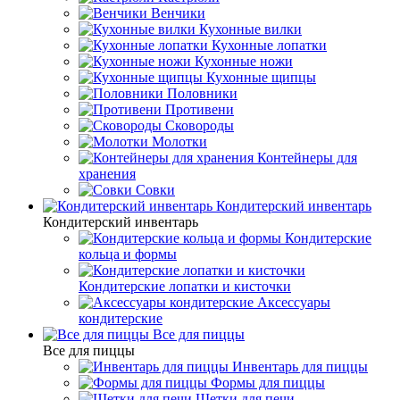
Венчики
Кухонные вилки
Кухонные лопатки
Кухонные ножи
Кухонные щипцы
Половники
Противени
Сковороды
Молотки
Контейнеры для
хранения
Совки
Кондитерский инвентарь
Кондитерский инвентарь
Кондитерские
кольца и формы
Кондитерские лопатки и кисточки
Аксессуары
кондитерские
Все для пиццы
Все для пиццы
Инвентарь для пиццы
Формы для пиццы
Щетки для печи