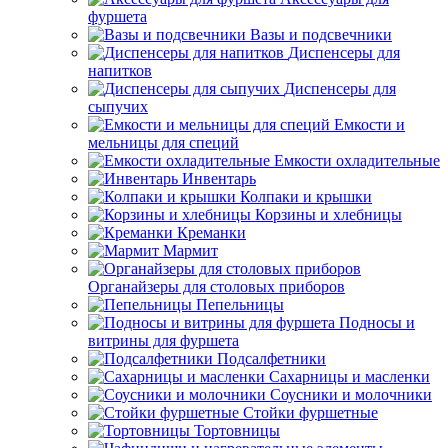
фуршета
Вазы и подсвечники
Диспенсеры для
напитков
Диспенсеры для
сыпучих
Емкости и
мельницы для специй
Емкости охладительные
Инвентарь
Колпаки и крышки
Корзины и хлебницы
Креманки
Мармит
Органайзеры для столовых приборов
Пепельницы
Подносы и
витрины для фуршета
Подсалфетники
Сахарницы и масленки
Соусники и молочники
Стойки фуршетные
Тортовницы