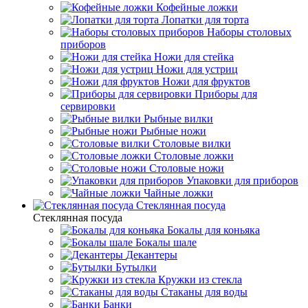
Кофейные ложки
Лопатки для торта
Наборы столовых
приборов
Ножи для стейка
Ножи для устриц
Ножи для фруктов
Приборы для
сервировки
Рыбные вилки
Рыбные ножи
Столовые вилки
Столовые ложки
Столовые ножи
Упаковки для приборов
Чайные ложки
Стеклянная посуда
Стеклянная посуда
Бокалы для коньяка
Бокалы шале
Декантеры
Бутылки
Кружки из стекла
Стаканы для воды
Банки