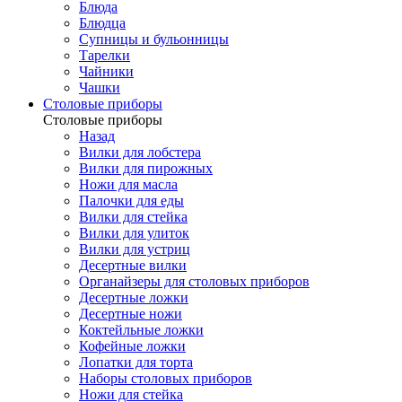
Блюда
Блюдца
Супницы и бульонницы
Тарелки
Чайники
Чашки
Cтоловые приборы
Cтоловые приборы
Назад
Вилки для лобстера
Вилки для пирожных
Ножи для масла
Палочки для еды
Вилки для стейка
Вилки для улиток
Вилки для устриц
Десертные вилки
Органайзеры для столовых приборов
Десертные ложки
Десертные ножи
Коктейльные ложки
Кофейные ложки
Лопатки для торта
Наборы столовых приборов
Ножи для стейка