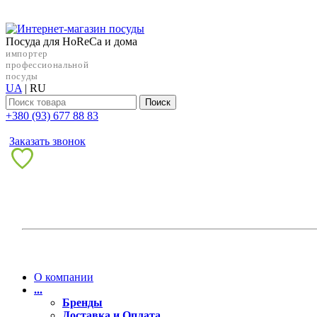
Посуда для HoReCa и дома
импортер
профессиональной
посуды
UA
|
RU
Поиск
+38‎0 (93) 677 88 83
Заказать звонок
О компании
...
Бренды
Доставка и Оплата