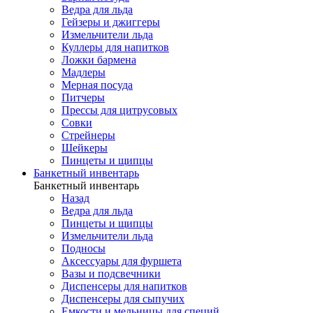
Ведра для льда
Гейзеры и джиггеры
Измельчители льда
Куллеры для напитков
Ложки бармена
Мадлеры
Мерная посуда
Питчеры
Прессы для цитрусовых
Совки
Стрейнеры
Шейкеры
Пинцеты и щипцы
Банкетный инвентарь
Банкетный инвентарь
Назад
Ведра для льда
Пинцеты и щипцы
Измельчители льда
Подносы
Аксессуары для фуршета
Вазы и подсвечники
Диспенсеры для напитков
Диспенсеры для сыпучих
Емкости и мельницы для специй