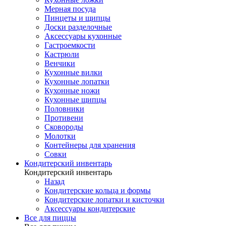
Мерная посуда
Пинцеты и щипцы
Доски разделочные
Аксессуары кухонные
Гастроемкости
Кастрюли
Венчики
Кухонные вилки
Кухонные лопатки
Кухонные ножи
Кухонные щипцы
Половники
Противени
Сковороды
Молотки
Контейнеры для хранения
Совки
Кондитерский инвентарь
Кондитерский инвентарь
Назад
Кондитерские кольца и формы
Кондитерские лопатки и кисточки
Аксессуары кондитерские
Все для пиццы