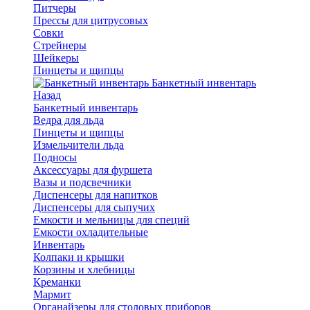
Питчеры
Прессы для цитрусовых
Совки
Стрейнеры
Шейкеры
Пинцеты и щипцы
Банкетный инвентарь
Назад
Банкетный инвентарь
Ведра для льда
Пинцеты и щипцы
Измельчители льда
Подносы
Аксессуары для фуршета
Вазы и подсвечники
Диспенсеры для напитков
Диспенсеры для сыпучих
Емкости и мельницы для специй
Емкости охладительные
Инвентарь
Колпаки и крышки
Корзины и хлебницы
Креманки
Мармит
Органайзеры для столовых приборов