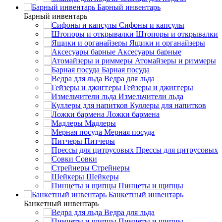
Барный инвентарь
Барный инвентарь
Сифоны и капсулы
Штопоры и открывалки
Ящики и органайзеры
Аксесуары барные
Атомайзеры и риммеры
Барная посуда
Ведра для льда
Гейзеры и джиггеры
Измельчители льда
Куллеры для напитков
Ложки бармена
Мадлеры
Мерная посуда
Питчеры
Прессы для цитрусовых
Совки
Стрейнеры
Шейкеры
Пинцеты и щипцы
Банкетный инвентарь
Банкетный инвентарь
Ведра для льда
Пинцеты и щипцы