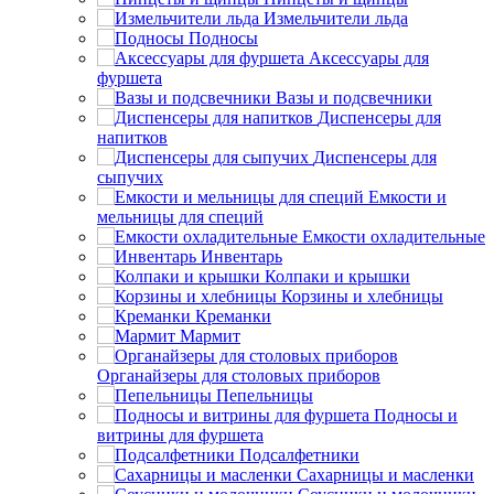
Измельчители льда
Подносы
Аксессуары для
фуршета
Вазы и подсвечники
Диспенсеры для
напитков
Диспенсеры для
сыпучих
Емкости и
мельницы для специй
Емкости охладительные
Инвентарь
Колпаки и крышки
Корзины и хлебницы
Креманки
Мармит
Органайзеры для столовых приборов
Пепельницы
Подносы и
витрины для фуршета
Подсалфетники
Сахарницы и масленки