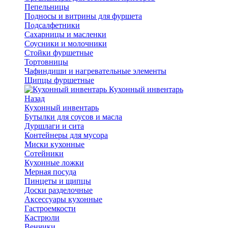
Пепельницы
Подносы и витрины для фуршета
Подсалфетники
Сахарницы и масленки
Соусники и молочники
Стойки фуршетные
Тортовницы
Чафиндиши и нагревательные элементы
Щипцы фуршетные
Кухонный инвентарь
Назад
Кухонный инвентарь
Бутылки для соусов и масла
Дуршлаги и сита
Контейнеры для мусора
Миски кухонные
Сотейники
Кухонные ложки
Мерная посуда
Пинцеты и щипцы
Доски разделочные
Аксессуары кухонные
Гастроемкости
Кастрюли
Венчики