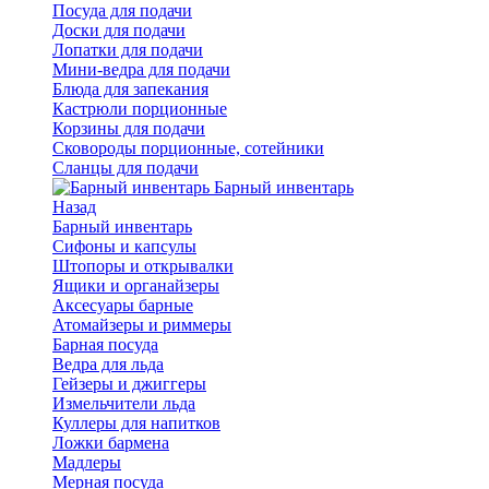
Посуда для подачи
Доски для подачи
Лопатки для подачи
Мини-ведра для подачи
Блюда для запекания
Кастрюли порционные
Корзины для подачи
Сковороды порционные, сотейники
Сланцы для подачи
Барный инвентарь
Назад
Барный инвентарь
Сифоны и капсулы
Штопоры и открывалки
Ящики и органайзеры
Аксесуары барные
Атомайзеры и риммеры
Барная посуда
Ведра для льда
Гейзеры и джиггеры
Измельчители льда
Куллеры для напитков
Ложки бармена
Мадлеры
Мерная посуда