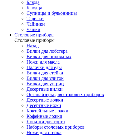
Блюда
Блюдца
Супницы и бульонницы
Тарелки
Чайники
Чашки
Cтоловые приборы
Cтоловые приборы
Назад
Вилки для лобстера
Вилки для пирожных
Ножи для масла
Палочки для еды
Вилки для стейка
Вилки для улиток
Вилки для устриц
Десертные вилки
Органайзеры для столовых приборов
Десертные ложки
Десертные ножи
Коктейльные ложки
Кофейные ложки
Лопатки для торта
Наборы столовых приборов
Ножи для стейка