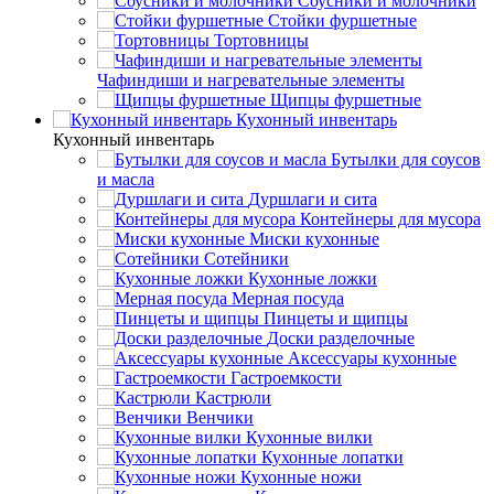
Соусники и молочники
Стойки фуршетные
Тортовницы
Чафиндиши и нагревательные элементы
Щипцы фуршетные
Кухонный инвентарь
Кухонный инвентарь
Бутылки для соусов
и масла
Дуршлаги и сита
Контейнеры для мусора
Миски кухонные
Сотейники
Кухонные ложки
Мерная посуда
Пинцеты и щипцы
Доски разделочные
Аксессуары кухонные
Гастроемкости
Кастрюли
Венчики
Кухонные вилки
Кухонные лопатки
Кухонные ножи