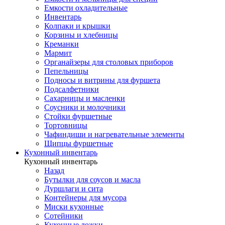
Емкости охладительные
Инвентарь
Колпаки и крышки
Корзины и хлебницы
Креманки
Мармит
Органайзеры для столовых приборов
Пепельницы
Подносы и витрины для фуршета
Подсалфетники
Сахарницы и масленки
Соусники и молочники
Стойки фуршетные
Тортовницы
Чафиндиши и нагревательные элементы
Щипцы фуршетные
Кухонный инвентарь
Кухонный инвентарь
Назад
Бутылки для соусов и масла
Дуршлаги и сита
Контейнеры для мусора
Миски кухонные
Сотейники
Кухонные ложки