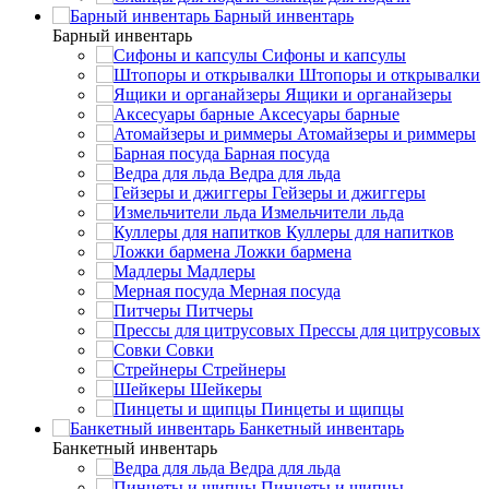
Барный инвентарь
Барный инвентарь
Сифоны и капсулы
Штопоры и открывалки
Ящики и органайзеры
Аксесуары барные
Атомайзеры и риммеры
Барная посуда
Ведра для льда
Гейзеры и джиггеры
Измельчители льда
Куллеры для напитков
Ложки бармена
Мадлеры
Мерная посуда
Питчеры
Прессы для цитрусовых
Совки
Стрейнеры
Шейкеры
Пинцеты и щипцы
Банкетный инвентарь
Банкетный инвентарь
Ведра для льда
Пинцеты и щипцы