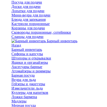
Посуда для подачи
Доски для подачи
Лопатки для подачи
Мини-ведра для подачи
Блюда для запекания
Кастрюли порционные
Корзины для подачи
Сковороды порционные, сотейники
Сланцы для подачи
Барный инвентарь
Назад
Барный инвентарь
Сифоны и капсулы
Штопоры и открывалки
Ящики и органайзеры
Аксесуары барные
Атомайзеры и риммеры
Барная посуда
Ведра для льда
Гейзеры и джиггеры
Измельчители льда
Куллеры для напитков
Ложки бармена
Мадлеры
Мерная посуда