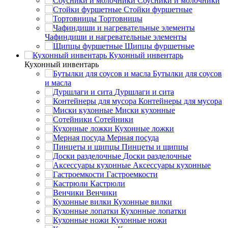
Соусники и молочники
Стойки фуршетные
Тортовницы
Чафиндиши и нагревательные элементы
Щипцы фуршетные
Кухонный инвентарь
Кухонный инвентарь
Бутылки для соусов
и масла
Дуршлаги и сита
Контейнеры для мусора
Миски кухонные
Сотейники
Кухонные ложки
Мерная посуда
Пинцеты и щипцы
Доски разделочные
Аксессуары кухонные
Гастроемкости
Кастрюли
Венчики
Кухонные вилки
Кухонные лопатки
Кухонные ножи