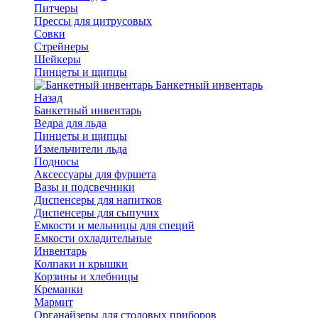
Питчеры
Прессы для цитрусовых
Совки
Стрейнеры
Шейкеры
Пинцеты и щипцы
Банкетный инвентарь
Назад
Банкетный инвентарь
Ведра для льда
Пинцеты и щипцы
Измельчители льда
Подносы
Аксессуары для фуршета
Вазы и подсвечники
Диспенсеры для напитков
Диспенсеры для сыпучих
Емкости и мельницы для специй
Емкости охладительные
Инвентарь
Колпаки и крышки
Корзины и хлебницы
Креманки
Мармит
Органайзеры для столовых приборов