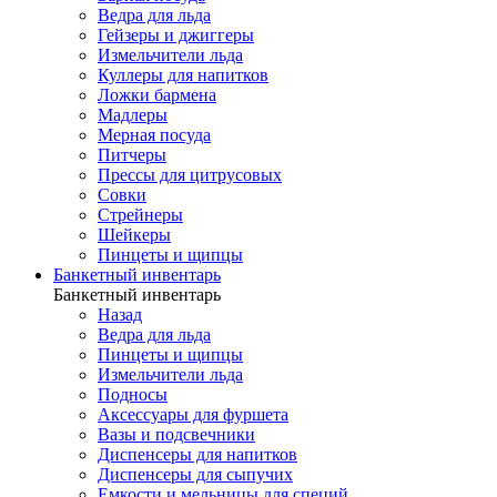
Ведра для льда
Гейзеры и джиггеры
Измельчители льда
Куллеры для напитков
Ложки бармена
Мадлеры
Мерная посуда
Питчеры
Прессы для цитрусовых
Совки
Стрейнеры
Шейкеры
Пинцеты и щипцы
Банкетный инвентарь
Банкетный инвентарь
Назад
Ведра для льда
Пинцеты и щипцы
Измельчители льда
Подносы
Аксессуары для фуршета
Вазы и подсвечники
Диспенсеры для напитков
Диспенсеры для сыпучих
Емкости и мельницы для специй