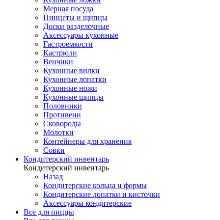
Мерная посуда
Пинцеты и щипцы
Доски разделочные
Аксессуары кухонные
Гастроемкости
Кастрюли
Венчики
Кухонные вилки
Кухонные лопатки
Кухонные ножи
Кухонные щипцы
Половники
Противени
Сковороды
Молотки
Контейнеры для хранения
Совки
Кондитерский инвентарь
Кондитерский инвентарь
Назад
Кондитерские кольца и формы
Кондитерские лопатки и кисточки
Аксессуары кондитерские
Все для пиццы