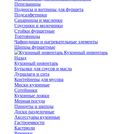
Пепельницы
Подносы и витрины для фуршета
Подсалфетники
Сахарницы и масленки
Соусники и молочники
Стойки фуршетные
Тортовницы
Чафиндиши и нагревательные элементы
Щипцы фуршетные
Кухонный инвентарь
Назад
Кухонный инвентарь
Бутылки для соусов и масла
Дуршлаги и сита
Контейнеры для мусора
Миски кухонные
Сотейники
Кухонные ложки
Мерная посуда
Пинцеты и щипцы
Доски разделочные
Аксессуары кухонные
Гастроемкости
Кастрюли
Венчики