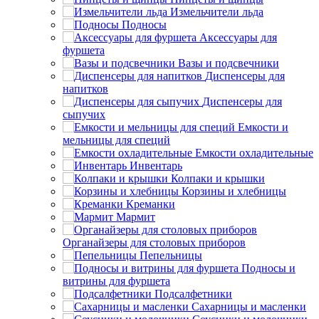
Измельчители льда
Подносы
Аксессуары для
фуршета
Вазы и подсвечники
Диспенсеры для
напитков
Диспенсеры для
сыпучих
Емкости и
мельницы для специй
Емкости охладительные
Инвентарь
Колпаки и крышки
Корзины и хлебницы
Креманки
Мармит
Органайзеры для столовых приборов
Пепельницы
Подносы и
витрины для фуршета
Подсалфетники
Сахарницы и масленки