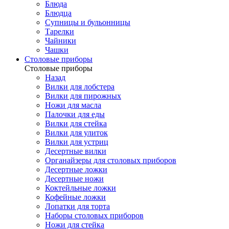
Блюда
Блюдца
Супницы и бульонницы
Тарелки
Чайники
Чашки
Cтоловые приборы
Cтоловые приборы
Назад
Вилки для лобстера
Вилки для пирожных
Ножи для масла
Палочки для еды
Вилки для стейка
Вилки для улиток
Вилки для устриц
Десертные вилки
Органайзеры для столовых приборов
Десертные ложки
Десертные ножи
Коктейльные ложки
Кофейные ложки
Лопатки для торта
Наборы столовых приборов
Ножи для стейка