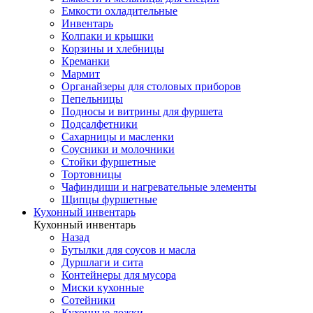
Емкости охладительные
Инвентарь
Колпаки и крышки
Корзины и хлебницы
Креманки
Мармит
Органайзеры для столовых приборов
Пепельницы
Подносы и витрины для фуршета
Подсалфетники
Сахарницы и масленки
Соусники и молочники
Стойки фуршетные
Тортовницы
Чафиндиши и нагревательные элементы
Щипцы фуршетные
Кухонный инвентарь
Кухонный инвентарь
Назад
Бутылки для соусов и масла
Дуршлаги и сита
Контейнеры для мусора
Миски кухонные
Сотейники
Кухонные ложки