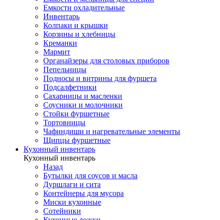
Емкости охладительные
Инвентарь
Колпаки и крышки
Корзины и хлебницы
Креманки
Мармит
Органайзеры для столовых приборов
Пепельницы
Подносы и витрины для фуршета
Подсалфетники
Сахарницы и масленки
Соусники и молочники
Стойки фуршетные
Тортовницы
Чафиндиши и нагревательные элементы
Щипцы фуршетные
Кухонный инвентарь
Кухонный инвентарь
Назад
Бутылки для соусов и масла
Дуршлаги и сита
Контейнеры для мусора
Миски кухонные
Сотейники
Кухонные ложки