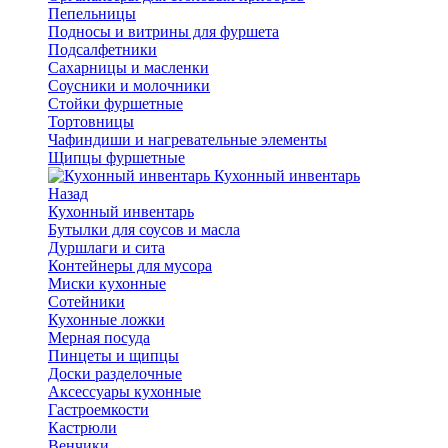
Пепельницы
Подносы и витрины для фуршета
Подсалфетники
Сахарницы и масленки
Соусники и молочники
Стойки фуршетные
Тортовницы
Чафиндиши и нагревательные элементы
Щипцы фуршетные
Кухонный инвентарь
Назад
Кухонный инвентарь
Бутылки для соусов и масла
Дуршлаги и сита
Контейнеры для мусора
Миски кухонные
Сотейники
Кухонные ложки
Мерная посуда
Пинцеты и щипцы
Доски разделочные
Аксессуары кухонные
Гастроемкости
Кастрюли
Венчики