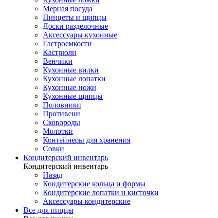
Мерная посуда
Пинцеты и щипцы
Доски разделочные
Аксессуары кухонные
Гастроемкости
Кастрюли
Венчики
Кухонные вилки
Кухонные лопатки
Кухонные ножи
Кухонные щипцы
Половники
Противени
Сковороды
Молотки
Контейнеры для хранения
Совки
Кондитерский инвентарь
Кондитерский инвентарь
Назад
Кондитерские кольца и формы
Кондитерские лопатки и кисточки
Аксессуары кондитерские
Все для пиццы