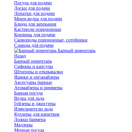
Посуда для подачи
Доски для подачи
Лопатки для подачи
Мини-ведра для подачи
Блюда для запекания
Кастрюли порционные
Корзины для подачи
Сковороды порционные, сотейники
Сланцы для подачи
Барный инвентарь
Назад
Барный инвентарь
Сифоны и капсулы
Штопоры и открывалки
Ящики и органайзеры
Аксесуары барные
Атомайзеры и риммеры
Барная посуда
Ведра для льда
Гейзеры и джиггеры
Измельчители льда
Куллеры для напитков
Ложки бармена
Мадлеры
Мерная посуда