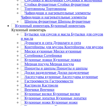
Соусники и молочники
Стойки фуршетные
Тортовницы
Чафиндиши и нагревательные элементы
Щипцы фуршетные
Кухонный инвентарь
Кухонный инвентарь
Бутылки для соусов
и масла
Дуршлаги и сита
Контейнеры для мусора
Миски кухонные
Сотейники
Кухонные ложки
Мерная посуда
Пинцеты и щипцы
Доски разделочные
Аксессуары кухонные
Гастроемкости
Кастрюли
Венчики
Кухонные вилки
Кухонные лопатки
Кухонные ножи