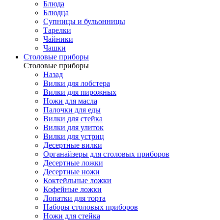
Блюда
Блюдца
Супницы и бульонницы
Тарелки
Чайники
Чашки
Cтоловые приборы
Cтоловые приборы
Назад
Вилки для лобстера
Вилки для пирожных
Ножи для масла
Палочки для еды
Вилки для стейка
Вилки для улиток
Вилки для устриц
Десертные вилки
Органайзеры для столовых приборов
Десертные ложки
Десертные ножи
Коктейльные ложки
Кофейные ложки
Лопатки для торта
Наборы столовых приборов
Ножи для стейка