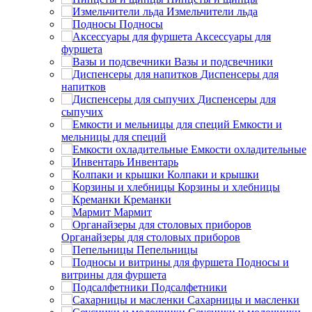
Измельчители льда
Подносы
Аксессуары для
фуршета
Вазы и подсвечники
Диспенсеры для
напитков
Диспенсеры для
сыпучих
Емкости и
мельницы для специй
Емкости охладительные
Инвентарь
Колпаки и крышки
Корзины и хлебницы
Креманки
Мармит
Органайзеры для столовых приборов
Пепельницы
Подносы и
витрины для фуршета
Подсалфетники
Сахарницы и масленки