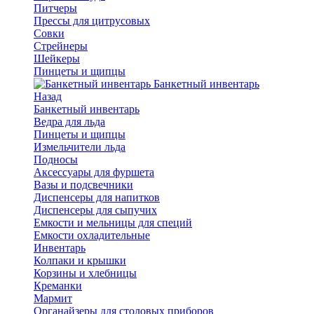
Питчеры
Прессы для цитрусовых
Совки
Стрейнеры
Шейкеры
Пинцеты и щипцы
Банкетный инвентарь
Назад
Банкетный инвентарь
Ведра для льда
Пинцеты и щипцы
Измельчители льда
Подносы
Аксессуары для фуршета
Вазы и подсвечники
Диспенсеры для напитков
Диспенсеры для сыпучих
Емкости и мельницы для специй
Емкости охладительные
Инвентарь
Колпаки и крышки
Корзины и хлебницы
Креманки
Мармит
Органайзеры для столовых приборов