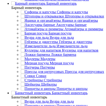
Барный инвентарь
Барный инвентарь
Сифоны и капсулы
Штопоры и открывалки
Ящики и органайзеры
Аксесуары барные
Атомайзеры и риммеры
Барная посуда
Ведра для льда
Гейзеры и джиггеры
Измельчители льда
Куллеры для напитков
Ложки бармена
Мадлеры
Мерная посуда
Питчеры
Прессы для цитрусовых
Совки
Стрейнеры
Шейкеры
Пинцеты и щипцы
Банкетный инвентарь
Банкетный инвентарь
Ведра для льда
Пинцеты и щипцы