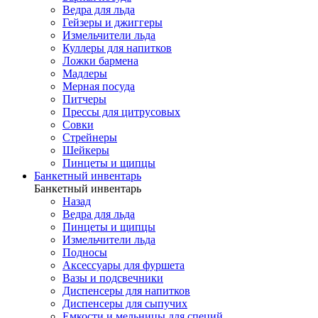
Ведра для льда
Гейзеры и джиггеры
Измельчители льда
Куллеры для напитков
Ложки бармена
Мадлеры
Мерная посуда
Питчеры
Прессы для цитрусовых
Совки
Стрейнеры
Шейкеры
Пинцеты и щипцы
Банкетный инвентарь
Банкетный инвентарь
Назад
Ведра для льда
Пинцеты и щипцы
Измельчители льда
Подносы
Аксессуары для фуршета
Вазы и подсвечники
Диспенсеры для напитков
Диспенсеры для сыпучих
Емкости и мельницы для специй