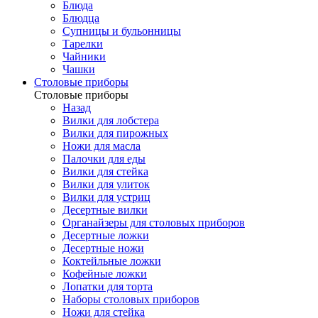
Блюда
Блюдца
Супницы и бульонницы
Тарелки
Чайники
Чашки
Cтоловые приборы
Cтоловые приборы
Назад
Вилки для лобстера
Вилки для пирожных
Ножи для масла
Палочки для еды
Вилки для стейка
Вилки для улиток
Вилки для устриц
Десертные вилки
Органайзеры для столовых приборов
Десертные ложки
Десертные ножи
Коктейльные ложки
Кофейные ложки
Лопатки для торта
Наборы столовых приборов
Ножи для стейка