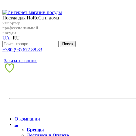
Посуда для HoReCa и дома
импортер
профессиональной
посуды
UA
|
RU
Поиск
+38‎0 (93) 677 88 83
Заказать звонок
О компании
...
Бренды
Доставка и Оплата