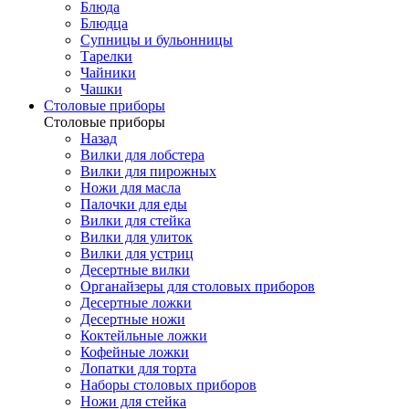
Блюда
Блюдца
Супницы и бульонницы
Тарелки
Чайники
Чашки
Cтоловые приборы
Cтоловые приборы
Назад
Вилки для лобстера
Вилки для пирожных
Ножи для масла
Палочки для еды
Вилки для стейка
Вилки для улиток
Вилки для устриц
Десертные вилки
Органайзеры для столовых приборов
Десертные ложки
Десертные ножи
Коктейльные ложки
Кофейные ложки
Лопатки для торта
Наборы столовых приборов
Ножи для стейка