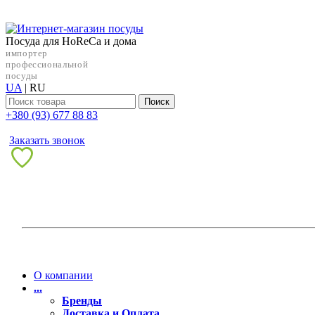
Посуда для HoReCa и дома
импортер
профессиональной
посуды
UA
|
RU
Поиск
+38‎0 (93) 677 88 83
Заказать звонок
О компании
...
Бренды
Доставка и Оплата