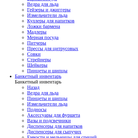
Ведра для льда
Гейзеры и джиггеры
Измельчители льда
Куллеры для напитков
Ложки бармена
Мадлеры
Мерная посуда
Питчеры
Прессы для цитрусовых
Совки
Стрейнеры
Шейкеры
Пинцеты и щипцы
Банкетный инвентарь
Банкетный инвентарь
Назад
Ведра для льда
Пинцеты и щипцы
Измельчители льда
Подносы
Аксессуары для фуршета
Вазы и подсвечники
Диспенсеры для напитков
Диспенсеры для сыпучих
Емкости и мельницы для специй