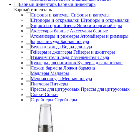
Барный инвентарь
Барный инвентарь
Сифоны и капсулы
Штопоры и открывалки
Ящики и органайзеры
Аксесуары барные
Атомайзеры и риммеры
Барная посуда
Ведра для льда
Гейзеры и джиггеры
Измельчители льда
Куллеры для напитков
Ложки бармена
Мадлеры
Мерная посуда
Питчеры
Прессы для цитрусовых
Совки
Стрейнеры