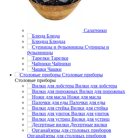
Салатники
Блюда
Блюдца
Супницы и
бульонницы
Тарелки
Чайники
Чашки
Cтоловые приборы
Cтоловые приборы
Вилки для лобстера
Вилки для пирожных
Ножи для масла
Палочки для еды
Вилки для стейка
Вилки для улиток
Вилки для устриц
Десертные вилки
Органайзеры для столовых приборов