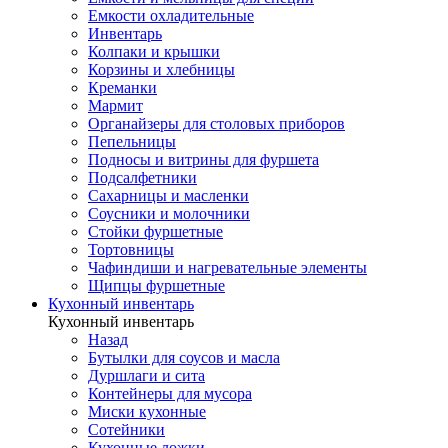
Емкости охладительные
Инвентарь
Колпаки и крышки
Корзины и хлебницы
Креманки
Мармит
Органайзеры для столовых приборов
Пепельницы
Подносы и витрины для фуршета
Подсалфетники
Сахарницы и масленки
Соусники и молочники
Стойки фуршетные
Тортовницы
Чафиндиши и нагревательные элементы
Щипцы фуршетные
Кухонный инвентарь
Кухонный инвентарь
Назад
Бутылки для соусов и масла
Дуршлаги и сита
Контейнеры для мусора
Миски кухонные
Сотейники
Кухонные ложки