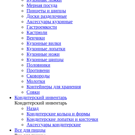
Мерная посуда
Пинцеты и щипцы
Доски разделочные
Аксессуары кухонные
Гастроемкости
Кастрюли
Венчики
Кухонные вилки
Кухонные лопатки
Кухонные ножи
Кухонные щипцы
Половники
Противени
Сковороды
Молотки
Контейнеры для хранения
Совки
Кондитерский инвентарь
Кондитерский инвентарь
Назад
Кондитерские кольца и формы
Кондитерские лопатки и кисточки
Аксессуары кондитерские
Все для пиццы