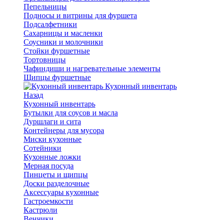
Пепельницы
Подносы и витрины для фуршета
Подсалфетники
Сахарницы и масленки
Соусники и молочники
Стойки фуршетные
Тортовницы
Чафиндиши и нагревательные элементы
Щипцы фуршетные
Кухонный инвентарь
Назад
Кухонный инвентарь
Бутылки для соусов и масла
Дуршлаги и сита
Контейнеры для мусора
Миски кухонные
Сотейники
Кухонные ложки
Мерная посуда
Пинцеты и щипцы
Доски разделочные
Аксессуары кухонные
Гастроемкости
Кастрюли
Венчики