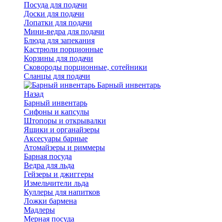
Посуда для подачи
Доски для подачи
Лопатки для подачи
Мини-ведра для подачи
Блюда для запекания
Кастрюли порционные
Корзины для подачи
Сковороды порционные, сотейники
Сланцы для подачи
Барный инвентарь
Назад
Барный инвентарь
Сифоны и капсулы
Штопоры и открывалки
Ящики и органайзеры
Аксесуары барные
Атомайзеры и риммеры
Барная посуда
Ведра для льда
Гейзеры и джиггеры
Измельчители льда
Куллеры для напитков
Ложки бармена
Мадлеры
Мерная посуда