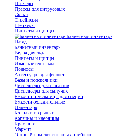
Питчеры
Прессы для цитрусовых
Совки
Стрейнеры
Шейкеры
Пинцеты и щипцы
Банкетный инвентарь
Назад
Банкетный инвентарь
Ведра для льда
Пинцеты и щипцы
Измельчители льда
Подносы
Аксессуары для фуршета
Вазы и подсвечники
Диспенсеры для напитков
Диспенсеры для сыпучих
Емкости и мельницы для специй
Емкости охладительные
Инвентарь
Колпаки и крышки
Корзины и хлебницы
Креманки
Мармит
Органайзеры для столовых приборов