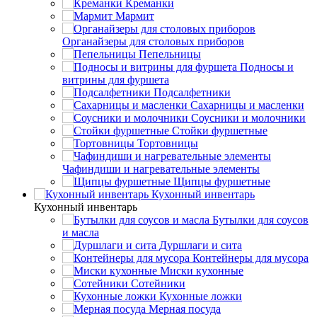
Креманки
Мармит
Органайзеры для столовых приборов
Пепельницы
Подносы и
витрины для фуршета
Подсалфетники
Сахарницы и масленки
Соусники и молочники
Стойки фуршетные
Тортовницы
Чафиндиши и нагревательные элементы
Щипцы фуршетные
Кухонный инвентарь
Кухонный инвентарь
Бутылки для соусов
и масла
Дуршлаги и сита
Контейнеры для мусора
Миски кухонные
Сотейники
Кухонные ложки
Мерная посуда