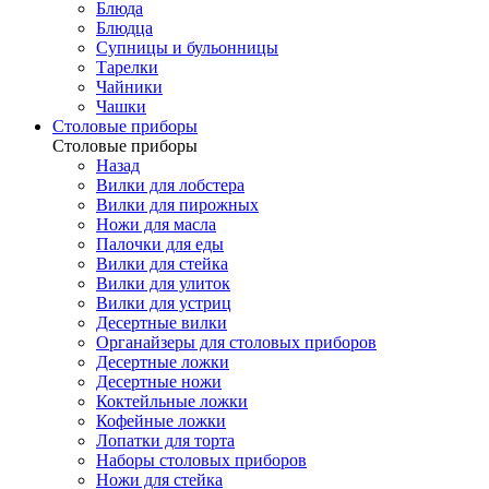
Блюда
Блюдца
Супницы и бульонницы
Тарелки
Чайники
Чашки
Cтоловые приборы
Cтоловые приборы
Назад
Вилки для лобстера
Вилки для пирожных
Ножи для масла
Палочки для еды
Вилки для стейка
Вилки для улиток
Вилки для устриц
Десертные вилки
Органайзеры для столовых приборов
Десертные ложки
Десертные ножи
Коктейльные ложки
Кофейные ложки
Лопатки для торта
Наборы столовых приборов
Ножи для стейка