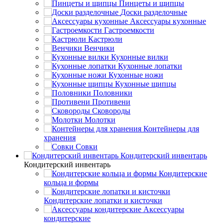
Пинцеты и щипцы
Доски разделочные
Аксессуары кухонные
Гастроемкости
Кастрюли
Венчики
Кухонные вилки
Кухонные лопатки
Кухонные ножи
Кухонные щипцы
Половники
Противени
Сковороды
Молотки
Контейнеры для
хранения
Совки
Кондитерский инвентарь
Кондитерский инвентарь
Кондитерские
кольца и формы
Кондитерские лопатки и кисточки
Аксессуары
кондитерские